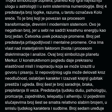
Trojka simbolizuje Jupitera, planetu koji igra najvažniju
ulogu u astrologiji i u svim sistemima numerologije. Broj 4
predstavlja broj logike, razuma, u tarotu označava Kolo
sreće. To je broj koji je povezan sa procesom
transformacije, drevnim i modernism sistemom. Ovo je
negativan broj, jer u sebi ne sadrži kreativnu energiju kao
broj jedan. Četvorka uvek pokazuje promene. Broj pet
predstavlja prilagodljivost i mentalne promene. Ona ima
vlast nad materijalnim faktorom života i procesom
diskriminacije i analize. Ovaj broj simbolizuje planetu
Merkur. U konstruktivnom pogledu daje prekrasnu
elastičnost misli i inspiraciju koja se može izraziti u
govoru i pisanju. Iz nepovoljniog ugla može delovati kroz
neodlučnost, oslabljen karakter i izazvati krajnji gubitak
prestiža i ugleda. Broj šest je broj saradnje, braka,
prepletanja ili veza. Predstavlja ljudsku dušu, psihologiju,
proricanje, zajedništvo, telepatiju i alhemiju. U pojedinim
slučajevima broj šest se smatra relativno slabim brojem, u
smislu ljudskog karaktera i sudbine. Broj sedam uređuje