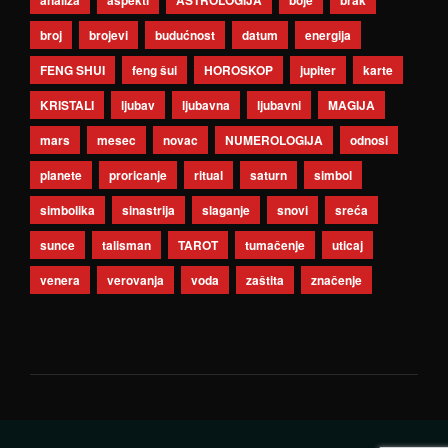
analiza
aspekti
ASTROLOGIJA
boje
brak
broj
brojevi
budućnost
datum
energija
FENG SHUI
feng šui
HOROSKOP
jupiter
karte
KRISTALI
ljubav
ljubavna
ljubavni
MAGIJA
mars
mesec
novac
NUMEROLOGIJA
odnosi
planete
proricanje
ritual
saturn
simbol
simbolika
sinastrija
slaganje
snovi
sreća
sunce
talisman
TAROT
tumačenje
uticaj
venera
verovanja
voda
zaštita
značenje