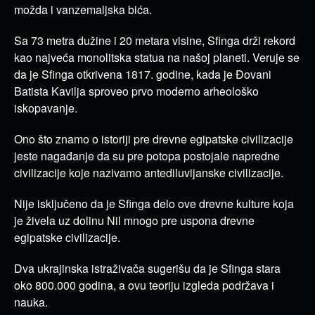
možda i vanzemaljska bića.
Sa 73 metra dužine i 20 metara visine, Sfinga drži rekord
kao najveća monolitska statua na našoj planeti. Veruje se
da je Sfinga otkrivena 1817. godine, kada je Đovani
Batista Kavilja sproveo prvo moderno arheološko
iskopavanje.
Ono što znamo o istoriji pre drevne egipatske civilizacije
jeste nagađanje da su pre potopa postojale napredne
civilizacije koje nazivamo antediluvijanske civilizacije.
Nije isključeno da je Sfinga delo ove drevne kulture koja
je živela uz dolinu Nil mnogo pre uspona drevne
egipatske civilizacije.
Dva ukrajinska istraživača sugerišu da je Sfinga stara
oko 800.000 godina, a ovu teoriju izgleda podržava i
nauka.