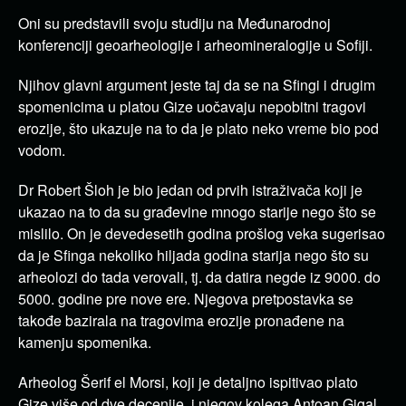
Oni su predstavili svoju studiju na Međunarodnoj
konferenciji geoarheologije i arheomineralogije u Sofiji.
Njihov glavni argument jeste taj da se na Sfingi i drugim
spomenicima u platou Gize uočavaju nepobitni tragovi
erozije, što ukazuje na to da je plato neko vreme bio pod
vodom.
Dr Robert Šloh je bio jedan od prvih istraživača koji je
ukazao na to da su građevine mnogo starije nego što se
mislilo. On je devedesetih godina prošlog veka sugerisao
da je Sfinga nekoliko hiljada godina starija nego što su
arheolozi do tada verovali, tj. da datira negde iz 9000. do
5000. godine pre nove ere. Njegova pretpostavka se
takođe bazirala na tragovima erozije pronađene na
kamenju spomenika.
Arheolog Šerif el Morsi, koji je detaljno ispitivao plato
Gize više od dve decenije, i njegov kolega Antoan Gigal,