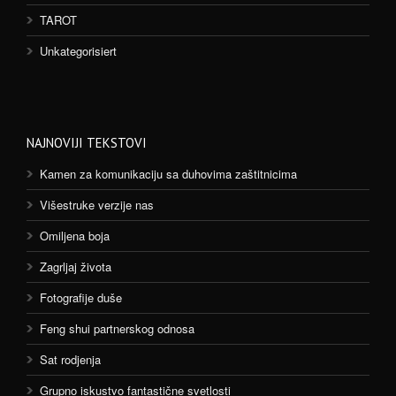
TAROT
Unkategorisiert
NAJNOVIJI TEKSTOVI
Kamen za komunikaciju sa duhovima zaštitnicima
Višestruke verzije nas
Omiljena boja
Zagrljaj života
Fotografije duše
Feng shui partnerskog odnosa
Sat rodjenja
Grupno iskustvo fantastične svetlosti