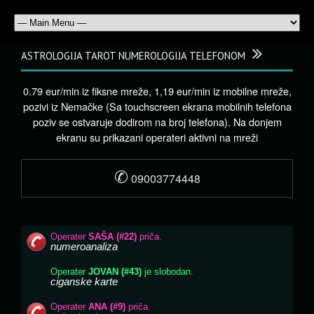
ASTROLOGIJA TAROT NUMEROLOGIJA TELEFONOM
0.79 eur/min iz fiksne mreže, 1,19 eur/min iz mobilne mreže,
pozivi iz Nemačke (Sa touchscreen ekrana mobilnih telefona
poziv se ostvaruje dodirom na broj telefona). Na donjem
ekranu su prikazani operateri aktivni na mreži
✆
09003774448