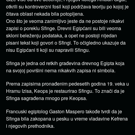
otkrili su kontroverzni fosil koji podržava teoriju po kojoj je
čitava oblast nekada bila potopljena.
Ono što je veoma zanimljivo jeste da ne postoje nikakvi
zapisi o poreklu Sfinge. Drevni Egipćani su bili veoma
skloni beleženju podataka, a opet ne postoji nijedan
pisani tekst koji govori o Sfingi. To očigledno ukazuje da
nisu Egipćani ti koji su napravili Sfingu.
Sfinga je jedna od retkih građevina drevnog Egipta koja
na svojoj površini nema nikakvih zapisa ni simbola.
Prema zapisima pronađenim pedesetih godina 19. veka u
Hramu Izisa, Keops je restaurirao Sfingu. To znači da je
Sfinga sagrađena mnogo pre Keopsa.
Francuski egiptolog Gaston Maspero takođe tvrdi da je
Sfinga bila zakopana u pesku u vreme vladavine Kefrena
i njegovih prethodnika.