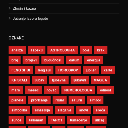
Zločin i kazna
Jačanje izvora lepote
OZNAKE
analiza
aspekti
ASTROLOGIJA
boje
brak
broj
brojevi
budućnost
datum
energija
FENG SHUI
feng šui
HOROSKOP
jupiter
karte
KRISTALI
ljubav
ljubavna
ljubavni
MAGIJA
mars
mesec
novac
NUMEROLOGIJA
odnosi
planete
proricanje
ritual
saturn
simbol
simbolika
sinastrija
slaganje
snovi
sreća
sunce
talisman
TAROT
tumačenje
uticaj