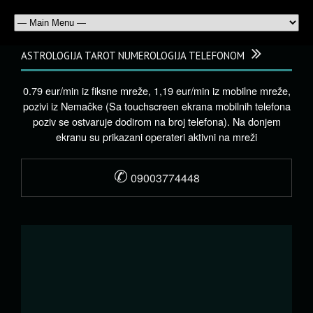
ASTROLOGIJA TAROT NUMEROLOGIJA TELEFONOM
0.79 eur/min iz fiksne mreže, 1,19 eur/min iz mobilne mreže,
pozivi iz Nemačke (Sa touchscreen ekrana mobilnih telefona
poziv se ostvaruje dodirom na broj telefona). Na donjem
ekranu su prikazani operateri aktivni na mreži
✆
09003774448