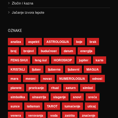
Zločin i kazna
Jačanje izvora lepote
OZNAKE
analiza
aspekti
ASTROLOGIJA
boje
brak
broj
brojevi
budućnost
datum
energija
FENG SHUI
feng šui
HOROSKOP
jupiter
karte
KRISTALI
ljubav
ljubavna
ljubavni
MAGIJA
mars
mesec
novac
NUMEROLOGIJA
odnosi
planete
proricanje
ritual
saturn
simbol
simbolika
sinastrija
slaganje
snovi
sreća
sunce
talisman
TAROT
tumačenje
uticaj
venera
verovanja
voda
zaštita
značenje