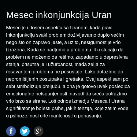
Mesec inkonjunkcija Uran
Mesec je u lošem aspektu sa Uranom, kada pravi
inkonjunkciju svaki problem doživljavamo duplo većim
nego što on zapravo jeste, a uz to, nesigurnost je vrlo
izražena. Kada se nadjemo u problemu ili u slučaju da
problem ne možemo da rešimo, zapadamo u depresivna
stanja, prisutna je i užurbanost, mada zelja za
rešavanjem problema ne posustaje. Lako dolazimo do
nepromišljenih postupaka i grešaka. Ovaj aspekt sam po
sebi simbolizuje preljubu, a ona je gotovo uvek posledica
emocionalne neispunjenosti, navodi da sreću potražimo
vrlo brzo sa strane. Loš odnos izmedju Meseca i Urana
signifikator je bolesti psihe, jakih tenzija, koje zatim vode
u psihoze, nosi crte maničnosti u ponašanju.