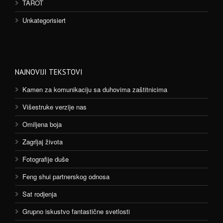
TAROT
Unkategorisiert
NAJNOVIJI TEKSTOVI
Kamen za komunikaciju sa duhovima zaštitnicima
Višestruke verzije nas
Omiljena boja
Zagrljaj života
Fotografije duše
Feng shui partnerskog odnosa
Sat rodjenja
Grupno iskustvo fantastične svetlosti