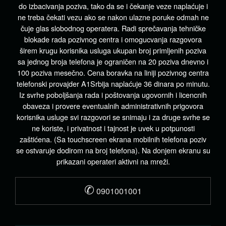
do izbacivanja poziva, tako da se i čekanje veze naplaćuje i
ne treba čekati vezu ako se nakon ulazne poruke odmah ne
čuje glas slobodnog operatera. Radi sprečavanja tehničke
blokade rada pozivnog centra i omogucvanja razgovora
širem krugu korisnika usluga ukupan broj primljenih poziva
sa jednog broja telefona je ograničen na 20 poziva dnevno i
100 poziva mesečno. Cena boravka na liniji pozivnog centra
telefonski provajder A1Srbija naplaćuje 36 dinara po minutu.
Iz svrhe poboljšanja rada i poštovanja ugovornih i licencnih
obaveza i provere eventualnih administrativnih prigovora
korisnika usluge svi razgovori se snimaju i za druge svrhe se
ne koriste, i privatnost i tajnost je uvek u potpunosti
zaštićena. (Sa touchscreen ekrana mobilnih telefona poziv
se ostvaruje dodirom na broj telefona). Na donjem ekranu su
prikazani operateri aktivni na mreži.
✆
0901001001