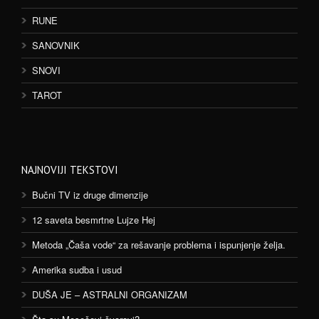
RUNE
SANOVNIK
SNOVI
TAROT
NAJNOVIJI TEKSTOVI
Bučni TV iz druge dimenzije
12 saveta besmrtne Lujze Hej
Metoda „Čaša vode“ za rešavanje problema i ispunjenje želja.
Amerika sudba i usud
DUŠA JE – ASTRALNI ORGANIZAM