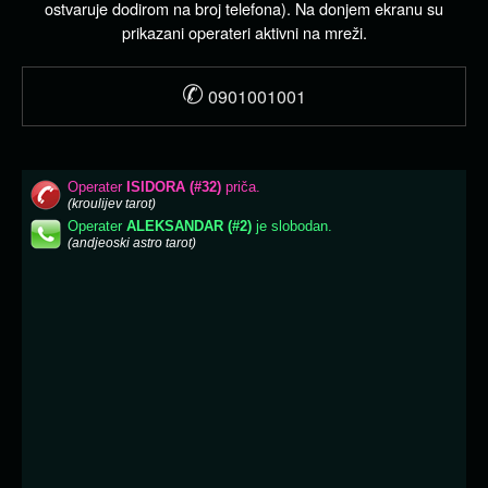
ostvaruje dodirom na broj telefona). Na donjem ekranu su
prikazani operateri aktivni na mreži.
✆
0901001001