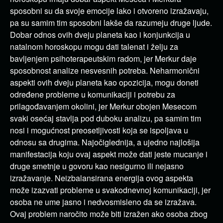
sposobni su da svoje emocije lako i otvoreno izražavaju,
pa su samim tim sposobni lakše da razumeju druge ljude.
Dobar odnos ovih dveju planeta kao i konjunkcija u
natalnom horoskopu mogu dati talenat i želju za
bavljenjem psihoterapeutskim radom, jer Merkur daje
sposobnost analize nesvesnih potreba. Neharmonični
aspekti ovih dveju planeta kao opozicija, mogu doneti
određene probleme u komunikaciji i potrebu za
prilagođavanjem okolini, jer Merkur obojen Mesecom
svaki osećaj stavlja pod duboku analizu, pa samim tim
nosi i mogućnost preosetljivosti koja se ispoljava u
odnosu sa drugima. Najočiglednija, a ujedno najlošija
manifestacija koju ovaj aspekt može dati jeste mucanje i
druge smetnje u govoru kao nesigurno ili nejasno
izražavanje. Neizbalansirana energija ovog aspekta
može izazvati probleme u svakodnevnoj komunikaciji, jer
osoba ne ume jasno i nedvosmisleno da se izražava.
Ovaj problem naročito može biti izražen ako osoba zbog