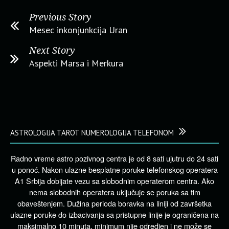
Previous Story
Mesec inkonjunkcija Uran
Next Story
Aspekti Marsa i Merkura
ASTROLOGIJA TAROT NUMEROLOGIJA TELEFONOM
Radno vreme astro pozivnog centra je od 8 sati ujutru do 24 sati
u ponoć. Nakon ulazne besplatne poruke telefonskog operatera
A1 Srbija dobijate vezu sa slobodnim operaterom centra. Ako
nema slobodnih operatera uključuje se poruka sa tim
obaveštenjem. Dužina perioda boravka na liniji od završetka
ulazne poruke do izbacivanja sa pristupne linije je ograničena na
maksimalno 10 minuta, minimum nije odredjen i ne može se