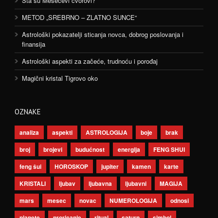
Šta su Mesečevi čvorovi?
METOD „SREBRNO – ZLATNO SUNCE“
Astrološki pokazatelji sticanja novca, dobrog poslovanja i
finansija
Astrološki aspekti za začeće, trudnoću i porođaj
Magični kristal Tigrovo oko
OZNAKE
analiza
aspekti
ASTROLOGIJA
boje
brak
broj
brojevi
budućnost
energija
FENG SHUI
feng šui
HOROSKOP
jupiter
kamen
karte
KRISTALI
ljubav
ljubavna
ljubavni
MAGIJA
mars
mesec
novac
NUMEROLOGIJA
odnosi
planete
proricanje
ritual
saturn
simbol