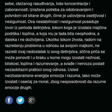
sebe, otežanog rasuđivanja, loše koncentracije i
zaboravnosti, izražena potreba za odobravanjem i
potvrdom od strane drugih, čime je uslovljena osetljivost i
nesigurnost. Ova nestabilnost i nesigurnost poseduje
izvor iz perioda detinjstva, tokom koga je izostala majčina
podrška i toplina, a koja mu je tada bila neophodna, a
daleka i ne doživljena. Ukoliko tokom života, radom na
razrešenju problema u odnosu sa svojom majkom, ne
razreši ovaj nedostatak iz svog detinjstva, slična priča se
može ponoviti i u braku u kome mogu izostati nežnost,
bliskost, toplina i razumevanje, a svađe i nervoza postati
nezaobilazni pratioci ovog odnosa. Usled
neizbalansirane energije emocija i razuma, tako može
izostati i osećaj za moral, zbog nesposobnosti da razume
emocije drugih.