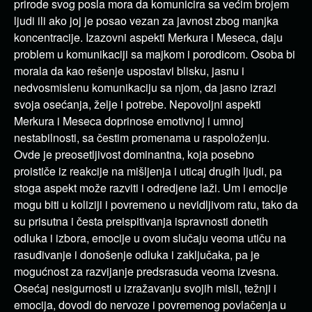
prirode svog posla mora da komunicira sa većim brojem
ljudi ili ako joj je posao vezan za javnost zbog manjka
koncentracije. Izazovni aspekti Merkura i Meseca, daju
problem u komunikaciji sa majkom i porodicom. Osoba bi
morala da kao rešenje uspostavi blisku, jasnu i
nedvosmislenu komunikaciju sa njom, da jasno izrazi
svoja osećanja, želje i potrebe. Nepovoljni aspekti
Merkura i Meseca doprinose emotivnoj i umnoj
nestabilnosti, sa čestim promenama u raspoloženju.
Ovde je preosetljivost dominantna, koja posebno
proističe iz reakcije na mišljenja i uticaj drugih ljudi, pa
stoga aspekt može razviti i odredjene laži. Um i emocije
mogu biti u koliziji i povremeno u nevidljivom ratu, tako da
su prisutna i česta preispitivanja ispravnosti donetih
odluka i izbora, emocije u ovom slučaju veoma utiču na
rasuđivanje i donošenje odluka i zaključaka, pa je
mogućnost za razvijanje predsrasuda veoma izvesna.
Osećaj nesigurnosti u izražavanju svojih misli, težnji i
emocija, dovodi do nervoze i povremenog povlačenja u