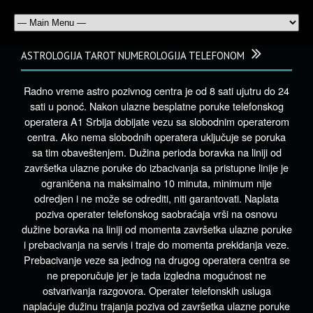
ASTROLOGIJA TAROT NUMEROLOGIJA TELEFONOM
Radno vreme astro pozivnog centra je od 8 sati ujutru do 24
sati u ponoć. Nakon ulazne besplatne poruke telefonskog
operatera A1 Srbija dobijate vezu sa slobodnim operaterom
centra. Ako nema slobodnih operatera uključuje se poruka
sa tim obaveštenjem. Dužina perioda boravka na liniji od
završetka ulazne poruke do izbacivanja sa pristupne linije je
ograničena na maksimalno 10 minuta, minimum nije
odredjen i ne može se odrediti, niti garantovati. Naplata
poziva operater telefonskog saobraćaja vrši na osnovu
dužine boravka na liniji od momenta završetka ulazne poruke
i prebacivanja na servis i traje do momenta prekidanja veze.
Prebacivanje veze sa jednog na drugog operatera centra se
ne preporučuje jer je tada izgledna mogućnost ne
ostvarivanja razgovora. Operater telefonskih usluga
naplaćuje dužinu trajanja poziva od završetka ulazne poruke