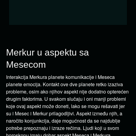
Merkur u aspektu sa
Mesecom
Interakcija Merkura planete komunikacije i Meseca
planete emocija. Kontakt ove dve planete retko izaziva
probleme, osim ako njihov aspekt nije dodatno opterećen
drugim faktorima. U svakom slučaju i oni manji problemi
koje ovaj aspekt može doneti, lako se mogu rešavati jer
su i Mesec i Merkur prilagodljivi. Aspekt između njih, a
naročito konjunkcija, daje mogućnost da se najdublje
potrebe prepoznaju i izraze rečima. Ljudi koji u svom
horoskopu imaju dobar aspekt Meseca i Merkura