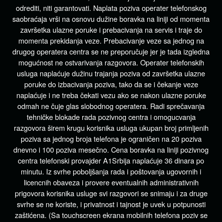
odrediti, niti garantovati. Naplata poziva operater telefonskog
saobraćaja vrši na osnovu dužine boravka na liniji od momenta
završetka ulazne poruke i prebacivanja na servis i traje do
momenta prekidanja veze. Prebacivanje veze sa jednog na
drugog operatera centra se ne preporučuje jer je tada izgledna
mogućnost ne ostvarivanja razgovora. Operater telefonskih
usluga naplaćuje dužinu trajanja poziva od završetka ulazne
poruke do izbacivanja poziva, tako da se i čekanje veze
naplaćuje i ne treba čekati vezu ako se nakon ulazne poruke
odmah ne čuje glas slobodnog operatera. Radi sprečavanja
tehničke blokade rada pozivnog centra i omogucvanja
razgovora širem krugu korisnika usluga ukupan broj primljenih
poziva sa jednog broja telefona je ograničen na 20 poziva
dnevno i 100 poziva mesečno. Cena boravka na liniji pozivnog
centra telefonski provajder A1Srbija naplaćuje 36 dinara po
minutu. Iz svrhe poboljšanja rada i poštovanja ugovornih i
licencnih obaveza i provere eventualnih administrativnih
prigovora korisnika usluge svi razgovori se snimaju i za druge
svrhe se ne koriste, i privatnost i tajnost je uvek u potpunosti
zaštićena. (Sa touchscreen ekrana mobilnih telefona poziv se