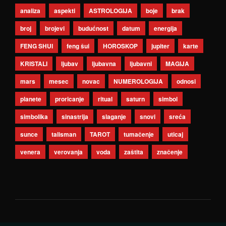
analiza
aspekti
ASTROLOGIJA
boje
brak
broj
brojevi
budućnost
datum
energija
FENG SHUI
feng šui
HOROSKOP
jupiter
karte
KRISTALI
ljubav
ljubavna
ljubavni
MAGIJA
mars
mesec
novac
NUMEROLOGIJA
odnosi
planete
proricanje
ritual
saturn
simbol
simbolika
sinastrija
slaganje
snovi
sreća
sunce
talisman
TAROT
tumačenje
uticaj
venera
verovanja
voda
zaštita
značenje