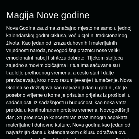
Magija Nove godine
Nova Godina zauzima značajno mjesto ne samo u jednoj
kalendarskoj godini ciklusa, već u cjelini tradicionalnog
života. Kao jedan od izraza duhovnih i materijalnih
vrijednosti naroda, novogodišnji praznici nose veliki
emocionalni naboj i sintezu dobrote. Tijekom stoljeća
zajedno s ‘novim običajima i ritualima sačuvane su i
tradicije prethodnog vremena, a često stari i dalje
prevladavaju, kroz novo razumijevanje i tumačenje. Nova
Godina se doživljava kao najvažniji dan u godini, što je
posebno vrijeme u kome je prisutan prijelaz iz prošlosti u
sadašnjosti, iz sadašnjosti u budućnost, kao neka vrsta
prekida u kontinuiranom protoku vremena. Novogodišnji
dan, 31 prosinca je koncentriran izraz mnogih aspekata
materijalne i duhovne kulture. Nova godina kao jedan od
najvažnijih dana u kalendarskom ciklusu odražava ovu