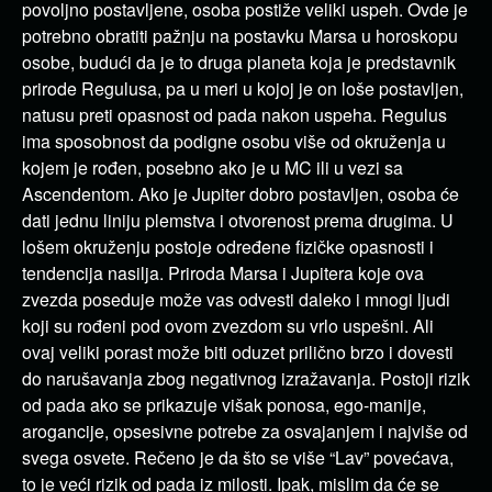
povoljno postavljene, osoba postiže veliki uspeh. Ovde je
potrebno obratiti pažnju na postavku Marsa u horoskopu
osobe, budući da je to druga planeta koja je predstavnik
prirode Regulusa, pa u meri u kojoj je on loše postavljen,
natusu preti opasnost od pada nakon uspeha. Regulus
ima sposobnost da podigne osobu više od okruženja u
kojem je rođen, posebno ako je u MC ili u vezi sa
Ascendentom. Ako je Jupiter dobro postavljen, osoba će
dati jednu liniju plemstva i otvorenost prema drugima. U
lošem okruženju postoje određene fizičke opasnosti i
tendencija nasilja. Priroda Marsa i Jupitera koje ova
zvezda poseduje može vas odvesti daleko i mnogi ljudi
koji su rođeni pod ovom zvezdom su vrlo uspešni. Ali
ovaj veliki porast može biti oduzet prilično brzo i dovesti
do narušavanja zbog negativnog izražavanja. Postoji rizik
od pada ako se prikazuje višak ponosa, ego-manije,
arogancije, opsesivne potrebe za osvajanjem i najviše od
svega osvete. Rečeno je da što se više “Lav” povećava,
to je veći rizik od pada iz milosti. Ipak, mislim da će se