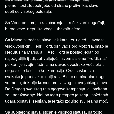
plemenitost zloupotrijebu od strane protivnika, slavu,
dobit od visokog položaja.
Sa Venerom: brojna razočarenja, neočekivani događaji,
burne veze, neprilike zbog ljubavnih afera.
Sa Marsom: počast, slava, jak karakter, ugled u javnosti,
visok vojni čin. Henri Ford, osnivač Ford Motorsa, imao je
Regulus na Marsu, ali i Asc. Ford je postao jedan od
najbogatijih ljudi, zahvaljujući i svom sistemu “Fordizma”
po kom je svojim radnicima davao dvostruko veću platu
nego što je to činila konkurencija. Ovaj častan čin
svakako je podstakao dalji rast. Bio je dominantan dugo
vremena, dok nije krenuo protiv svog mirovnjačkog stava.
Do Drugog svetskog rata njegova kompanija je korištena
za naoružavanje. Nakon toga pretrpeo je seriju moždanih
udara postavši senilan, te je tako izgubio svu realnu moć.
Sa Jupiterom: slava, sticanje visokog statusa, naročito