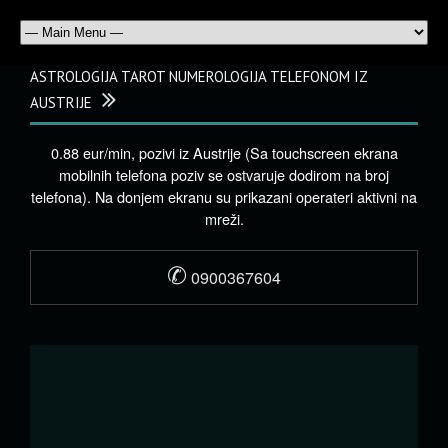
ASTROLOGIJA TAROT NUMEROLOGIJA TELEFONOM IZ
AUSTRIJE
0.88 eur/min, pozivi iz Austrije (Sa touchscreen ekrana
mobilnih telefona poziv se ostvaruje dodirom na broj
telefona). Na donjem ekranu su prikazani operateri aktivni na
mreži.
✆
0900367604