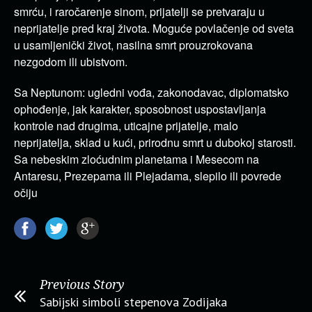
smrću, i raročarenje sinom, prijatelji se pretvaraju u
neprijatelje pred kraj života. Moguće povlačenje od sveta
u usamljenički život, nasilna smrt prouzrokovana
nezgodom ili ubistvom.
Sa Neptunom: ugledni vođa, zakonodavac, diplomatsko
ophođenje, jak karakter, sposobnost uspostavljanja
kontrole nad drugima, uticajne prijatelje, malo
neprijatelja, sklad u kući, prirodnu smrt u dubokoj starosti.
Sa nebeskim zloćudnim planetama i Mesecom na
Antaresu, Prezepama ili Plejadama, slepilo ili povrede
očiju
Previous Story
Sabijski simboli stepenova Zodijaka