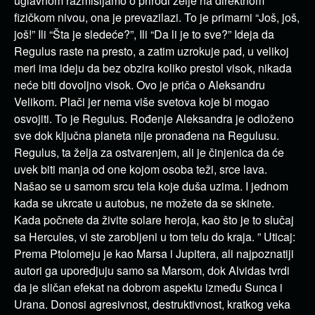
uglavnom razmišljamo o prirodi želje na direktnom
fizičkom nivou, ona je prevazilazi. To je primarni “Još, još,
još!” Ili “Šta je sledeće?”, Ili “Da li je to sve?” Ideja da
Regulus raste na presto, a zatim uzrokuje pad, u velikoj
meri ima ideju da bez obzira koliko prestol visok, nikada
neće biti dovoljno visok. Ovo je priča o Aleksandru
Velikom. Plači jer nema više svetova koje bi mogao
osvojiti. To je Regulus. Rođenje Aleksandra je odloženo
sve dok ključna planeta nije pronađena na Regulusu.
Regulus, ta želja za ostvarenjem, ali je činjenica da će
uvek biti manja od one kojom osoba teži, srce lava.
Našao se u samom srcu tela koje duša uzima. I jednom
kada se ukrcate u autobus, ne možete da se skinete.
Kada počnete da živite solare heroja, kao što je to slučaj
sa Hercules, vi ste zarobljeni u tom telu do kraja. ” Uticaj:
Prema Ptolomeju je kao Marsa i Jupitera, ali najpoznatiji
autori ga uporedjuju samo sa Marsom, dok Alvidas tvrdi
da je sličan efekat na dobrom aspektu između Sunca i
Urana. Donosi agresivnost, destruktivnost, kratkog veka