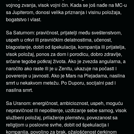
vojnog zvanja, visok vojni čin. Kada se još nađe na MC-u
sa Jupiterom, donosi velika priznanja i visinu položaja,
bogatstvo i vlast.
Sa Saturnom: pravičnost, prijatelji među sveštenstvom,
uspeh u crkvi ili pravničkim delatnostima, učenost,
blagostanje, dobit od špekulacija, kompanija ili prijatelja,
visok položaj, ponos za dom i porodicu, dobro zdravlje,
srčane tegobe potkraj života. Ako je zvezda angularna, a
naročito ako raste ili je u Zenitu, ukazuje na počasti i
poverenje u javnosti. Ako je Mars na Plejadama, nasilna
smrt u nekakvom metežu. Po Duporu, socijalni pad i
nasilna smrt.
Sa Uranom: energičnost, ambicioznost, uspeh, moguću
nepravičnost ili nepoštenje, uzdizanje sebe samog, visok
službeni položaj, prilaženje plemstvu, povezanost sa
religijom u poslovne svrhe, dobit od špekulacija i
kompanija, povoljno za brak, ožalošćenost ćerkinom