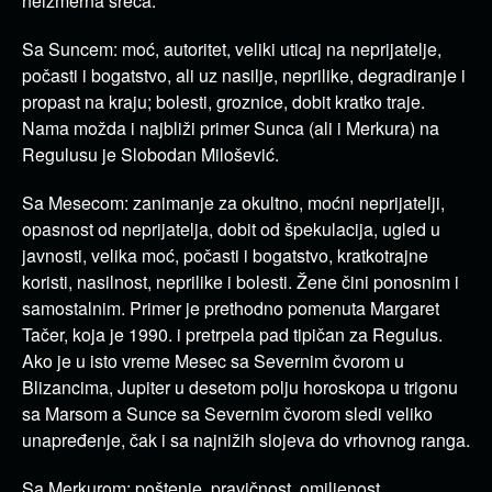
neizmerna sreća.
Sa Suncem: moć, autoritet, veliki uticaj na neprijatelje,
počasti i bogatstvo, ali uz nasilje, neprilike, degradiranje i
propast na kraju; bolesti, groznice, dobit kratko traje.
Nama možda i najbliži primer Sunca (ali i Merkura) na
Regulusu je Slobodan Milošević.
Sa Mesecom: zanimanje za okultno, moćni neprijatelji,
opasnost od neprijatelja, dobit od špekulacija, ugled u
javnosti, velika moć, počasti i bogatstvo, kratkotrajne
koristi, nasilnost, neprilike i bolesti. Žene čini ponosnim i
samostalnim. Primer je prethodno pomenuta Margaret
Tačer, koja je 1990. i pretrpela pad tipičan za Regulus.
Ako je u isto vreme Mesec sa Severnim čvorom u
Blizancima, Jupiter u desetom polju horoskopa u trigonu
sa Marsom a Sunce sa Severnim čvorom sledi veliko
unapređenje, čak i sa najnižih slojeva do vrhovnog ranga.
Sa Merkurom: poštenje, pravičnost, omiljenost,