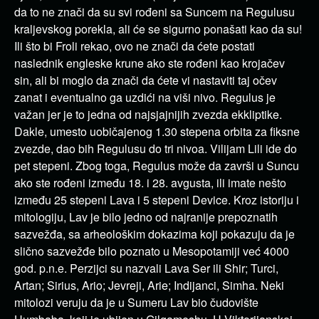
da to ne znači da su svi rođeni sa Suncem na Regulusu
kraljevskog porekla, ali će se sigurno ponašati kao da su!
Ili što bi Froli rekao, ovo ne znači da ćete postati
naslednik engleske krune ako ste rođeni kao krojačev
sin, ali bi moglo da znači da ćete vi nastaviti taj očev
zanat i eventualno ga uzdići na viši nivo. Regulus je
važan jer je to jedna od najsjajnijih zvezda ekkliptike.
Dakle, umesto uobičajenog 1.30 stepena orbita za fiksne
zvezde, dao bih Regulusu do tri nivoa. Vilijam Lili ide do
pet stepeni. Zbog toga, Regulus može da završi u Suncu
ako ste rođeni između 18. i 28. avgusta, ili imate nešto
između 25 stepeni Lava i 5 stepeni Device. Kroz istoriju i
mitologiju, Lav je bilo jedno od najranije prepoznatih
sazvežđa, sa arheološkim dokazima koji pokazuju da je
slično sazvežđe bilo poznato u Mesopotamiji već 4000
god. p.n.e. Perzijci su nazvali Lava Ser ili Shir; Turci,
Artan; Sirius, Ario; Jevreji, Arie; Indijanci, Simha. Neki
mitolozi veruju da je u Sumeru Lav bio čudovište