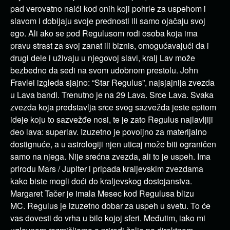
pad verovatno naići kod onih koji pohrle za uspehom i
slavom i dobijaju svoje prednosti ili samo ojačaju svoj
ego. Ali ako se pod Regulusom rodi osoba koja ima
pravu strast za svoj zanat ili biznis, omogućavajući da i
drugi dele i uživaju u njegovoj slavi, kralj Lav može
bezbedno da sedi na svom udobnom prestolu. John
Fravlei izgleda sjajno: “Star Regulus”, najsjajnija zvezda
u Lava bandi. Trenutno je na 29 Lava. Srce Lava. Svaka
zvezda koja predstavlja srce svog sazvežđa jeste epitom
ideje koju to sazvežđe nosi, te je zato Regulus najlavljiji
deo lava: superlav. Izuzetno je povoljno za materijalno
dostignuće, a u astrologiji njen uticaj može biti ograničen
samo na njega. Nije srećna zvezda, ali to je uspeh. Ima
prirodu Mars / Jupiter i pripada kraljevskim zvezdama
kako biste mogli doći do kraljevskog dostojanstva.
Margaret Tačer je imala Mesec kod Regulusa blizu
MC. Regulus je izuzetno dobar za uspeh u svetu. To će
vas dovesti do vrha u bilo kojoj sferi. Međutim, iako mi