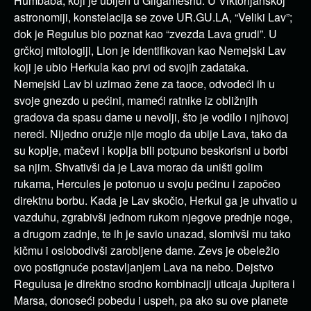
Humbaba, koji je ubijen u Gilgameshu. U Viktorijanskoj
astronomiji, konstelacija se zove UR.GU.LA, “Veliki Lav”;
dok je Regulus bio poznat kao “zvezda Lava grudi”. U
grčkoj mitologiji, Lion je identifikovan kao Nemejski Lav
koji je ubio Herkula kao prvi od svojih zadataka.
Nemejski Lav bi uzimao žene za taoce, odvodeći ih u
svoje gnezdo u pećini, mameći ratnike iz obližnjih
gradova da spasu dame u nevolji, što je vodilo i njihovoj
nereći. Nijedno oružje nije moglo da ubije Lava, tako da
su koplje, mačevi i koplja bili potpuno beskorisni u borbi
sa njim. Shvativši da je Lava morao da uništi golim
rukama, Hercules je potonuo u svoju pećinu i započeo
direktnu borbu. Kada je Lav skočio, Herkul ga je uhvatio u
vazduhu, zgrabivši jednom rukom njegove prednje noge,
a drugom zadnje, te ih je savio unazad, slomivši mu tako
kičmu i oslobodivši zarobljene dame. Zevs je obeležio
ovo postignuće postavljanjem Lava na nebo. Dejstvo
Regulusa je direktno srodno kombinaciji uticaja Jupitera i
Marsa, donoseći pobedu i uspeh, pa ako su ove planete