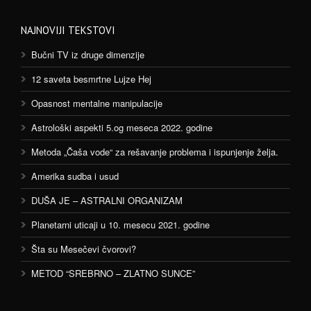
NAJNOVIJI TEKSTOVI
Bučni TV iz druge dimenzije
12 saveta besmrtne Lujze Hej
Opasnost mentalne manipulacije
Astrološki aspekti 5.og meseca 2022. godine
Metoda „Čaša vode“ za rešavanje problema i ispunjenje želja.
Amerika sudba i usud
DUŠA JE – ASTRALNI ORGANIZAM
Planetarni uticaji u 10. mesecu 2021. godine
Šta su Mesečevi čvorovi?
METOD “SREBRNO – ZLATNO SUNCE”