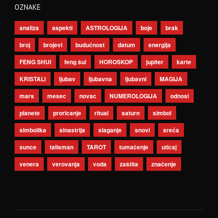
OZNAKE
analiza
aspekti
ASTROLOGIJA
boje
brak
broj
brojevi
budućnost
datum
energija
FENG SHUI
feng šui
HOROSKOP
jupiter
karte
KRISTALI
ljubav
ljubavna
ljubavni
MAGIJA
mars
mesec
novac
NUMEROLOGIJA
odnosi
planete
proricanje
ritual
saturn
simbol
simbolika
sinastrija
slaganje
snovi
sreća
sunce
talisman
TAROT
tumačenje
uticaj
venera
verovanja
voda
zaštita
značenje