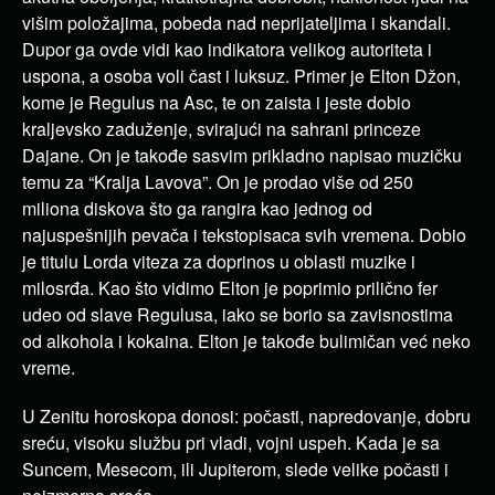
višim položajima, pobeda nad neprijateljima i skandali.
Dupor ga ovde vidi kao indikatora velikog autoriteta i
uspona, a osoba voli čast i luksuz. Primer je Elton Džon,
kome je Regulus na Asc, te on zaista i jeste dobio
kraljevsko zaduženje, svirajući na sahrani princeze
Dajane. On je takođe sasvim prikladno napisao muzičku
temu za “Kralja Lavova”. On je prodao više od 250
miliona diskova što ga rangira kao jednog od
najuspešnijih pevača i tekstopisaca svih vremena. Dobio
je titulu Lorda viteza za doprinos u oblasti muzike i
milosrđa. Kao što vidimo Elton je poprimio prilično fer
udeo od slave Regulusa, iako se borio sa zavisnostima
od alkohola i kokaina. Elton je takođe bulimičan već neko
vreme.
U Zenitu horoskopa donosi: počasti, napredovanje, dobru
sreću, visoku službu pri vladi, vojni uspeh. Kada je sa
Suncem, Mesecom, ili Jupiterom, slede velike počasti i