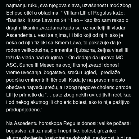
najmanju ruku, sva njegova slava, uzvišenost i moć zbog
Eclipse otići u oblacima. ” Villiam Lili of Regulus kaže:
“Basilisk ili srce Lava na 24 ° Leo – kao što sam rekao o
drugim fiksnim zvezdama kada su označitelji ili vladari
Ascendenta u vezi sa njima, ili bilo koji od njih, ako je
neka od njih fizički sa Srcem Lava, to pokazuje da je
rodom velikodušna, plemenita i ljubazna, željna vlasti ili
teži da vlada nad drugima. ” On dodaje da upravo MC
ASC, Sunce ili Mesec na ovoj fiksnoj zvezdi donosi
vreme uvećanja, bogatstvo, sreću i ugled, i predlaže
podršku eminentnih ličnosti. Kada je na pravom mesto
obećava najveću sreću, ali zbog njegove choleric prirode
Lili je primetio da “… pate zbog nekih uvredljivih reči, kao
i od nekog akutnog ili choleric bolest, ako to nije pažljivo
preduprijeđeno.”
Na Ascedentu horoskopa Regulis donosi: velike počasti i
bogastvo, ali uz nasilje i neprilike, bolest, groznice,
akutna oboljenja, kratkotrajna dobrobit, naklonost ljudi na