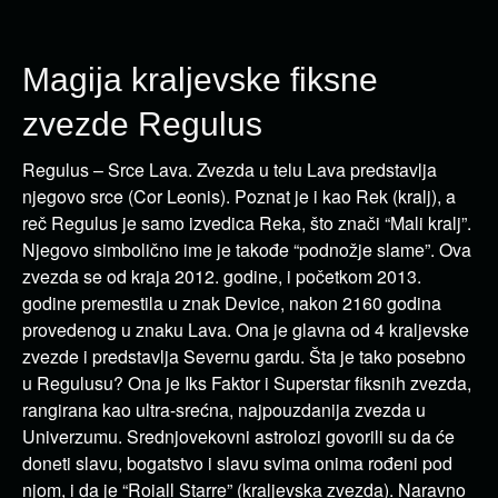
Magija kraljevske fiksne
zvezde Regulus
Regulus – Srce Lava. Zvezda u telu Lava predstavlja
njegovo srce (Cor Leonis). Poznat je i kao Rek (kralj), a
reč Regulus je samo izvedica Reka, što znači “Mali kralj”.
Njegovo simbolično ime je takođe “podnožje slame”. Ova
zvezda se od kraja 2012. godine, i početkom 2013.
godine premestila u znak Device, nakon 2160 godina
provedenog u znaku Lava. Ona je glavna od 4 kraljevske
zvezde i predstavlja Severnu gardu. Šta je tako posebno
u Regulusu? Ona je Iks Faktor i Superstar fiksnih zvezda,
rangirana kao ultra-srećna, najpouzdanija zvezda u
Univerzumu. Srednjovekovni astrolozi govorili su da će
doneti slavu, bogatstvo i slavu svima onima rođeni pod
njom, i da je “Roiall Starre” (kraljevska zvezda). Naravno