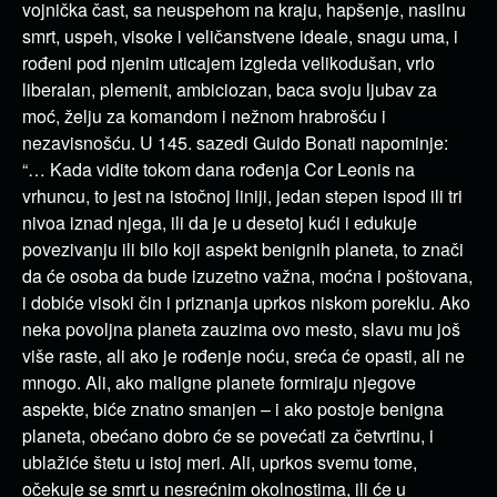
vojnička čast, sa neuspehom na kraju, hapšenje, nasilnu
smrt, uspeh, visoke i veličanstvene ideale, snagu uma, i
rođeni pod njenim uticajem izgleda velikodušan, vrlo
liberalan, plemenit, ambiciozan, baca svoju ljubav za
moć, želju za komandom i nežnom hrabrošću i
nezavisnošću. U 145. sazedi Guido Bonati napominje:
“… Kada vidite tokom dana rođenja Cor Leonis na
vrhuncu, to jest na istočnoj liniji, jedan stepen ispod ili tri
nivoa iznad njega, ili da je u desetoj kući i edukuje
povezivanju ili bilo koji aspekt benignih planeta, to znači
da će osoba da bude izuzetno važna, moćna i poštovana,
i dobiće visoki čin i priznanja uprkos niskom poreklu. Ako
neka povoljna planeta zauzima ovo mesto, slavu mu još
više raste, ali ako je rođenje noću, sreća će opasti, ali ne
mnogo. Ali, ako maligne planete formiraju njegove
aspekte, biće znatno smanjen – i ako postoje benigna
planeta, obećano dobro će se povećati za četvrtinu, i
ublažiće štetu u istoj meri. Ali, uprkos svemu tome,
očekuje se smrt u nesrećnim okolnostima, ili će u