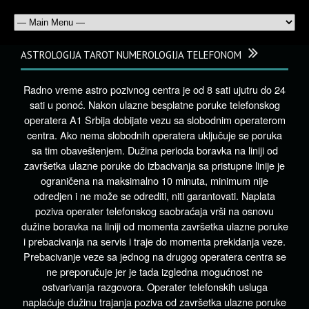
ASTROLOGIJA TAROT NUMEROLOGIJA TELEFONOM
Radno vreme astro pozivnog centra je od 8 sati ujutru do 24
sati u ponoć. Nakon ulazne besplatne poruke telefonskog
operatera A1 Srbija dobijate vezu sa slobodnim operaterom
centra. Ako nema slobodnih operatera uključuje se poruka
sa tim obaveštenjem. Dužina perioda boravka na liniji od
završetka ulazne poruke do izbacivanja sa pristupne linije je
ograničena na maksimalno 10 minuta, minimum nije
odredjen i ne može se odrediti, niti garantovati. Naplata
poziva operater telefonskog saobraćaja vrši na osnovu
dužine boravka na liniji od momenta završetka ulazne poruke
i prebacivanja na servis i traje do momenta prekidanja veze.
Prebacivanje veze sa jednog na drugog operatera centra se
ne preporučuje jer je tada izgledna mogućnost ne
ostvarivanja razgovora. Operater telefonskih usluga
naplaćuje dužinu trajanja poziva od završetka ulazne poruke