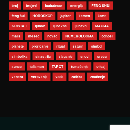
broj
brojevi
budućnost
energija
FENG SHUI
feng šui
HOROSKOP
jupiter
kamen
karte
KRISTALI
ljubav
ljubavna
ljubavni
MAGIJA
mars
mesec
novac
NUMEROLOGIJA
odnosi
planete
proricanje
ritual
saturn
simbol
simbolika
sinastrija
slaganje
snovi
sreća
sunce
talisman
TAROT
tumačenje
uticaj
venera
verovanja
voda
zaštita
značenje