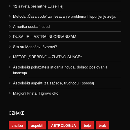
12 saveta besmrtne Lujze Hej
Metoda „Čaša vode“ za rešavanje problema i ispunjenje želja.
Amerika sudba i usud
DUŠA JE – ASTRALNI ORGANIZAM
Šta su Mesečevi čvorovi?
METOD „SREBRNO – ZLATNO SUNCE“
Astrološki pokazatelji sticanja novca, dobrog poslovanja i
finansija
Astrološki aspekti za začeće, trudnoću i porođaj
Magični kristal Tigrovo oko
OZNAKE
analiza
aspekti
ASTROLOGIJA
boje
brak