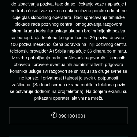
do izbacivanja poziva, tako da se i čekanje veze naplaćuje i
ne treba čekati vezu ako se nakon ulazne poruke odmah ne
čuje glas slobodnog operatera. Radi sprečavanja tehničke
blokade rada pozivnog centra i omogucvanja razgovora
širem krugu korisnika usluga ukupan broj primljenih poziva
sa jednog broja telefona je ograničen na 20 poziva dnevno i
100 poziva mesečno. Cena boravka na liniji pozivnog centra
telefonski provajder A1Srbija naplaćuje 36 dinara po minutu.
Iz svrhe poboljšanja rada i poštovanja ugovornih i licencnih
obaveza i provere eventualnih administrativnih prigovora
korisnika usluge svi razgovori se snimaju i za druge svrhe se
ne koriste, i privatnost i tajnost je uvek u potpunosti
zaštićena. (Sa touchscreen ekrana mobilnih telefona poziv
se ostvaruje dodirom na broj telefona). Na donjem ekranu su
prikazani operateri aktivni na mreži.
✆
0901001001