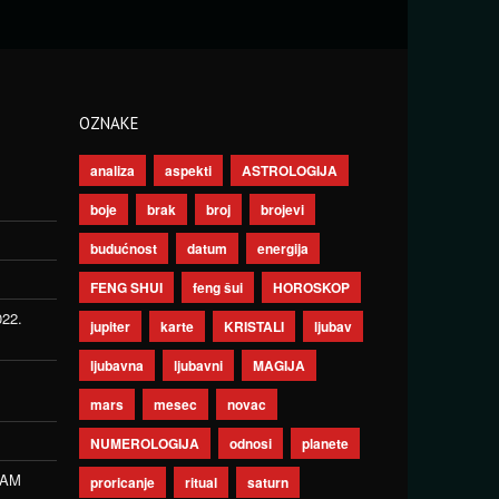
OZNAKE
analiza
aspekti
ASTROLOGIJA
boje
brak
broj
brojevi
budućnost
datum
energija
FENG SHUI
feng šui
HOROSKOP
022.
jupiter
karte
KRISTALI
ljubav
ljubavna
ljubavni
MAGIJA
mars
mesec
novac
NUMEROLOGIJA
odnosi
planete
ZAM
proricanje
ritual
saturn