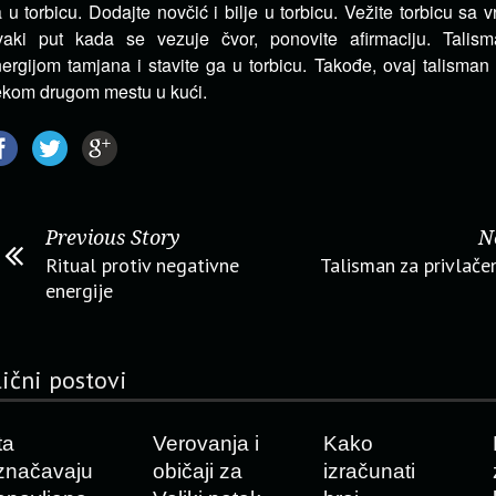
 u torbicu. Dodajte novčić i bilje u torbicu. Vežite torbicu sa v
vaki put kada se vezuje čvor, ponovite afirmaciju. Talis
ergijom tamjana i stavite ga u torbicu. Takođe, ovaj talisman
kom drugom mestu u kući.
Previous Story
N
Ritual protiv negativne
Talisman za privlačen
energije
lični postovi
ta
Verovanja i
Kako
značavaju
običaji za
izračunati