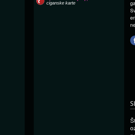
ga
S
en
ne
S
Š
o