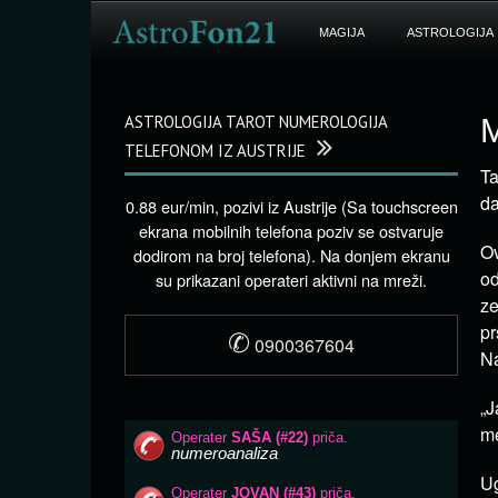
MAGIJA
ASTROLOGIJA
ASTROLOGIJA TAROT NUMEROLOGIJA
M
TELEFONOM IZ AUSTRIJE
Ta
da
0.88 eur/min, pozivi iz Austrije (Sa touchscreen
ekrana mobilnih telefona poziv se ostvaruje
Ov
dodirom na broj telefona). Na donjem ekranu
od
su prikazani operateri aktivni na mreži.
ze
pr
✆
0900367604
Na
„J
me
Ug