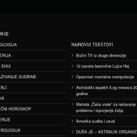
RIJE
OLOGIJA
NAJNOVIJI TEKSTOVI
ERIJA
Bučni TV iz druge dimenzije
 SHUI
12 saveta besmrtne Lujze Hej
AŽIVANJE SUDBINE
Opasnost mentalne manipulacije
TALI
Astrološki aspekti 5.og meseca 2
godine
JA
Metoda „Čaša vode“ za rešavanje
ČNI HOROSKOP
problema i ispunjenje želja.
ERIJE
Amerika sudba i usud
ROLOGIJA
DUŠA JE – ASTRALNI ORGANI