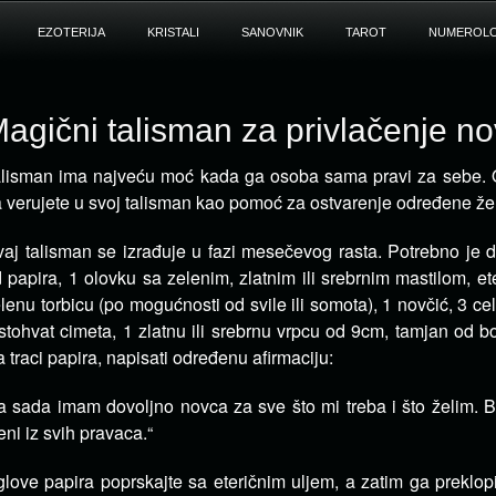
EZOTERIJA
KRISTALI
SANOVNIK
TAROT
NUMEROLO
agični talisman za privlačenje n
lisman ima najveću moć kada ga osoba sama pravi za sebe. 
 verujete u svoj talisman kao pomoć za ostvarenje određene žel
aj talisman se izrađuje u fazi mesečevog rasta. Potrebno je d
 papira, 1 olovku sa zelenim, zlatnim ili srebrnim mastilom, et
lenu torbicu (po mogućnosti od svile ili somota), 1 novčić, 3 ce
stohvat cimeta, 1 zlatnu ili srebrnu vrpcu od 9cm, tamjan od bo
 traci papira, napisati određenu afirmaciju:
a sada imam dovoljno novca za sve što mi treba i što želim. B
ni iz svih pravaca.“
love papira poprskajte sa eteričnim uljem, a zatim ga preklopite