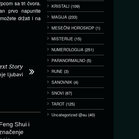
rpcom sa tri čvora.
KRISTALI
(109)
man prvo napunite
MAGIJA
(233)
 možete držati i na
MESEČNI HOROSKOP
(1)
MISTERIJE
(15)
NUMEROLOGIJA
(251)
PARANORMALNO
(5)
ext Story
RUNE
(3)
je ljubavi
SANOVNIK
(4)
SNOVI
(67)
TAROT
(125)
Uncategorized @au
(40)
Feng Shui i
značenje