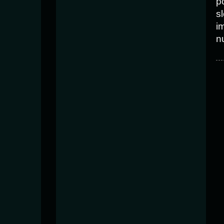
p
s
i
n