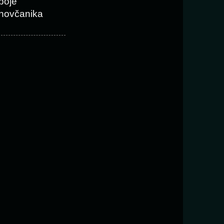
boje
novčanika