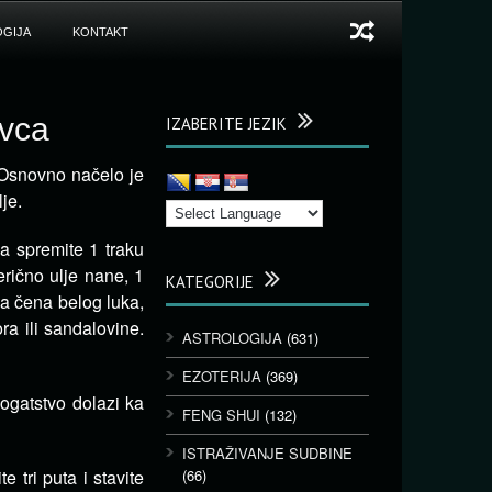
GIJA
KONTAKT
ovca
IZABERITE JEZIK
Osnovno načelo je
je.
a spremite 1 traku
erično ulje nane, 1
KATEGORIJE
la čena belog luka,
ra ili sandalovine.
ASTROLOGIJA
(631)
EZOTERIJA
(369)
ogatstvo dolazi ka
FENG SHUI
(132)
ISTRAŽIVANJE SUDBINE
 tri puta i stavite
(66)