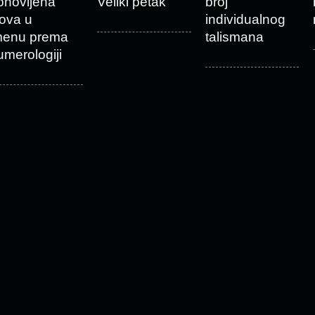
onovljena
Veliki petak
broj
lova u
individualnog
menu prema
talismana
umerologiji