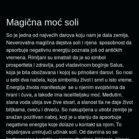
Magična moć soli
So je jedna od najvećih darova koju nam je dala zemlja.
Neverovatna magična dejstva soli i njena sposobnost da
apsorbuje negativnu energiju poznata još od antičkih
vremena. Rimljani su smatrali da je so simbol
prosperiteta i zdravlja, pod vladavinom boginje Salus,
koja je bila obožavana i kojoj su prinošeni darovi. So nosi
u sebi dva načela, koja simbolišu život i smrt u isto vreme.
Energija života manifestuje se u njenim svojstvima da
hrani i čuva, a takođe ima isceliteljsku moć. Međutim,
slana voda ubija sve žive stvari, a slanost tla ne daje život
biljkama, cveću i drveću. So nakupljena u utrobi zemlje je
snažan pozitivan naboj, koji je u stanju da apsorbuje
negativne energije koje dolaze u kontakt sa njom. To
objašnjava umirujući učinak soli. Od davnina so se