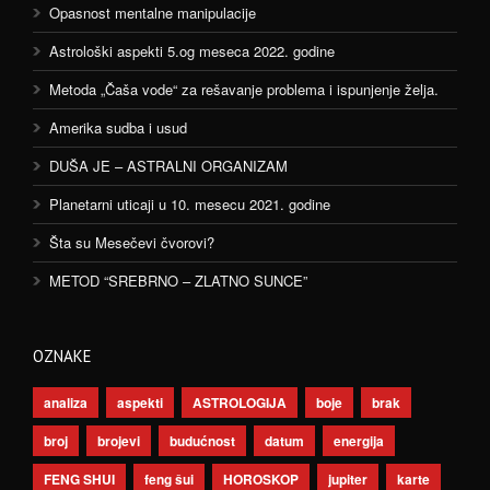
Opasnost mentalne manipulacije
Astrološki aspekti 5.og meseca 2022. godine
Metoda „Čaša vode“ za rešavanje problema i ispunjenje želja.
Amerika sudba i usud
DUŠA JE – ASTRALNI ORGANIZAM
Planetarni uticaji u 10. mesecu 2021. godine
Šta su Mesečevi čvorovi?
METOD “SREBRNO – ZLATNO SUNCE”
OZNAKE
analiza
aspekti
ASTROLOGIJA
boje
brak
broj
brojevi
budućnost
datum
energija
FENG SHUI
feng šui
HOROSKOP
jupiter
karte