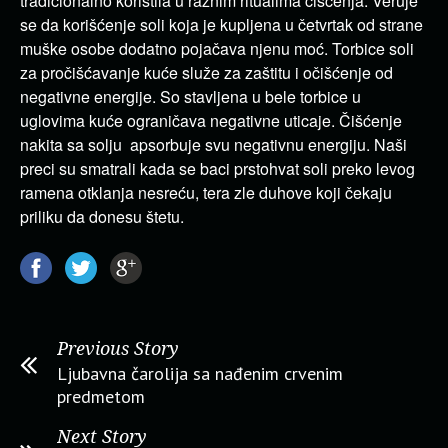
tradicionalno koristila u raznim ritualima čišćenja. Veruje
se da korišćenje soli koja je kupljena u četvrtak od strane
muške osobe dodatno pojačava njenu moć. Torbice soli
za pročišćavanje kuće služe za zaštitu i očišćenje od
negativne energije. So stavljena u bele torbice u
uglovima kuće ograničava negativne uticaje. Čišćenje
nakita sa solju apsorbuje svu negativnu energiju. Naši
preci su smatrali kada se baci prstohvat soli preko levog
ramena otklanja nesreću, tera zle duhove koji čekaju
priliku da donesu štetu.
Previous Story
Ljubavna čarolija sa nađenim crvenim
predmetom
Next Story