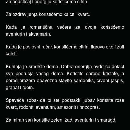
Za podsticaj i energiju koristićemo citrin.
Za ozdravljenja koristićemo kalcit i kvarc.
Kada je romantična večera za dvoje koristićemo
aventurin i akvamarin.
Kada je poslovni ručak koristićemo citrin, tigrovo oko i žuti
kalcit.
Kuhinja je središte doma. Dobra energija ovde će dotaći
sva područja vašeg doma. Koristite šarene kristale, a
pored prozora obavezno stavite sardoniks, crveni jaspis,
granat i rubin.
Spavaća soba- da bi ste podstakli ljubav koristite rose
kvarc, rodonit, aventurin, amazonit i hrizopras.
Za miran san koristite zeleni žad, aventurin i smaragd.