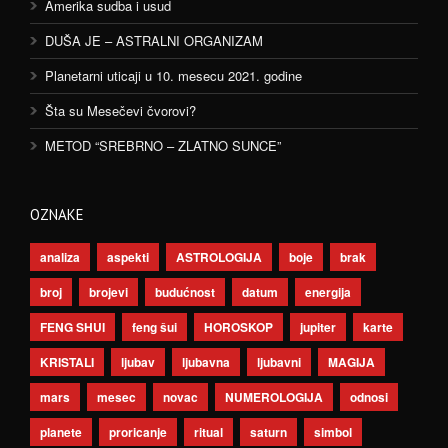
Amerika sudba i usud
DUŠA JE – ASTRALNI ORGANIZAM
Planetarni uticaji u 10. mesecu 2021. godine
Šta su Mesečevi čvorovi?
METOD “SREBRNO – ZLATNO SUNCE”
OZNAKE
analiza
aspekti
ASTROLOGIJA
boje
brak
broj
brojevi
budućnost
datum
energija
FENG SHUI
feng šui
HOROSKOP
jupiter
karte
KRISTALI
ljubav
ljubavna
ljubavni
MAGIJA
mars
mesec
novac
NUMEROLOGIJA
odnosi
planete
proricanje
ritual
saturn
simbol