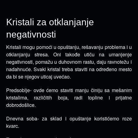
Kristali za otklanjanje
negativnosti
Kristali mogu pomoći u opuštanju, rešavanju problema i u
otklanjanju stresa. Oni takođe utiču na umanjenje
negativnosti, pomažu u duhovnom rastu, daju ravnotežu i
nadahnuće. Svaki kristal treba staviti na određeno mesto
da bi se njegov uticaj uvećao.
Predsoblje- ovde ćemo staviti manju činiju sa mešanim
kristalima, različitih boja, radi topline i prijatne
dobrodošlice.
Dnevna soba- za sklad i opuštanje koristićemo roze
kvarc.