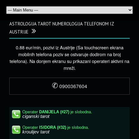
ASTROLOGIJA TAROT NUMEROLOGIJA TELEFONOM IZ
AUSTRIJE
0.88 eur/min, pozivi iz Austrije (Sa touchscreen ekrana
mobilnih telefona poziv se ostvaruje dodirom na broj
telefona). Na donjem ekranu su prikazani operateri aktivni na
mreži.
✆
0900367604