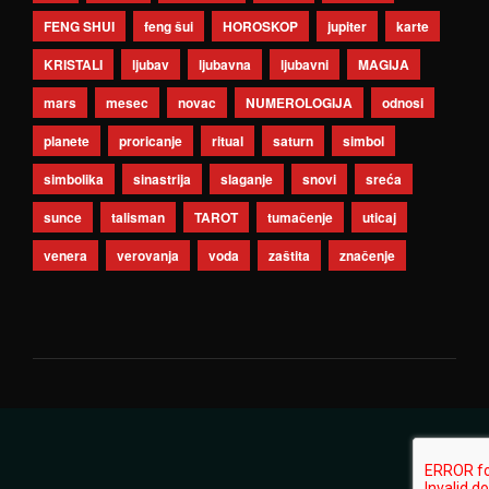
FENG SHUI
feng šui
HOROSKOP
jupiter
karte
KRISTALI
ljubav
ljubavna
ljubavni
MAGIJA
mars
mesec
novac
NUMEROLOGIJA
odnosi
planete
proricanje
ritual
saturn
simbol
simbolika
sinastrija
slaganje
snovi
sreća
sunce
talisman
TAROT
tumačenje
uticaj
venera
verovanja
voda
zaštita
značenje