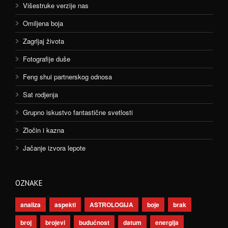
Višestruke verzije nas
Omiljena boja
Zagrljaj života
Fotografije duše
Feng shui partnerskog odnosa
Sat rodjenja
Grupno iskustvo fantastične svetlosti
Zločin i kazna
Jačanje izvora lepote
OZNAKE
analiza
aspekti
ASTROLOGIJA
boje
brak
broj
brojevi
budućnost
datum
energija