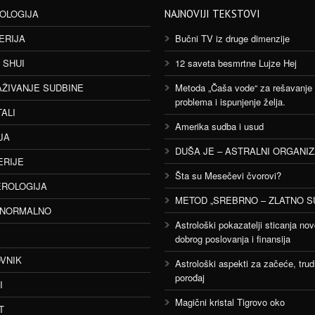
OLOGIJA
NAJNOVIJI TEKSTOVI
ERIJA
Bučni TV iz druge dimenzije
 SHUI
12 saveta besmrtne Lujze Hej
AŽIVANJE SUDBINE
Metoda „Čaša vode“ za rešavanje
problema i ispunjenje želja.
TALI
Amerika sudba i usud
JA
DUŠA JE – ASTRALNI ORGANI
ERIJE
Šta su Mesečevi čvorovi?
ROLOGIJA
METOD „SREBRNO – ZLATNO S
ANORMALNO
Astrološki pokazatelji sticanja nov
dobrog poslovanja i finansija
VNIK
Astrološki aspekti za začeće, trud
porođaj
I
Magični kristal Tigrovo oko
T