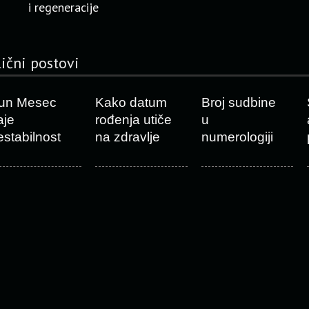
i regeneracije
lični postovi
un Mesec
Kako datum
Broj sudbine
aje
rođenja utiče
u
estabilnost
na zdravlje
numerologiji