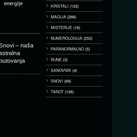
energije
KRISTALI
(133)
MAGIJA
(266)
MISTERIJE
(16)
NUMEROLOGIJA
(253)
Snovi – naša
PARANORMALNO
(5)
astralna
RUNE
(3)
putovanja
SANOVNIK
(4)
SNOVI
(69)
TAROT
(126)