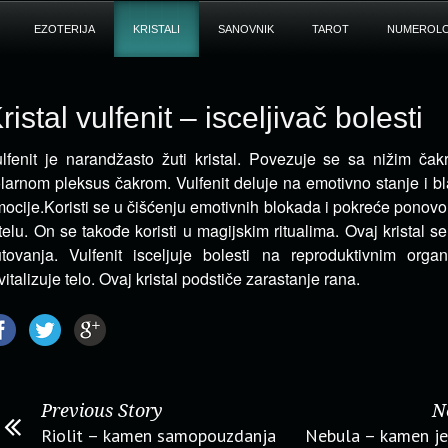
EZOTERIJA
KRISTALI
SANOVNIK
TAROT
NUMEROLO
ristal vulfenit – isceljivač bolesti
lfenit je narandžasto žuti kristal. Povezuje se sa nižim č
larnom pleksus čakrom. Vulfenit deluje na emotivno stanje i b
ocije.
Koristi se u čišćenju emotivnih blokada i pokreće ponovo
telu. On se takođe koristi u magijskim ritualima. Ovaj kristal se
tovanja. Vulfenit isceljuje bolesti na reproduktivnim orga
vitalizuje telo. Ovaj kristal podstiče zarastanje rana.
Previous Story
N
Riolit – kamen samopouzdanja
Nebula – kamen je