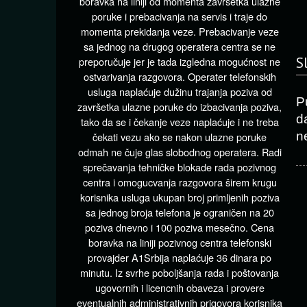
boravka na liniji od momenta završetka ulazne
poruke i prebacivanja na servis i traje do
momenta prekidanja veze. Prebacivanje veze
sa jednog na drugog operatera centra se ne
S
preporučuje jer je tada izgledna mogućnost ne
ostvarivanja razgovora. Operater telefonskih
usluga naplaćuje dužinu trajanja poziva od
P
završetka ulazne poruke do izbacivanja poziva,
d
tako da se i čekanje veze naplaćuje i ne treba
n
čekati vezu ako se nakon ulazne poruke
odmah ne čuje glas slobodnog operatera. Radi
sprečavanja tehničke blokade rada pozivnog
centra i omogucvanja razgovora širem krugu
korisnika usluga ukupan broj primljenih poziva
sa jednog broja telefona je ograničen na 20
poziva dnevno i 100 poziva mesečno. Cena
boravka na liniji pozivnog centra telefonski
provajder A1Srbija naplaćuje 36 dinara po
minutu. Iz svrhe poboljšanja rada i poštovanja
ugovornih i licencnih obaveza i provere
eventualnih administrativnih prigovora korisnika