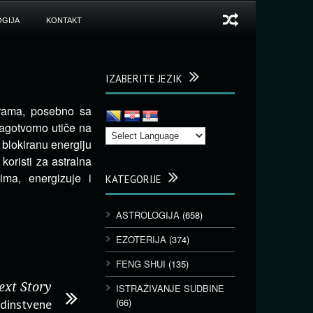
GIJA
KONTAKT
IZABERITE JEZIK
akrama, posebno sa
lagotvorno utiče na
 blokiranu energiju
 koristi za astralna
nima, energizuje i
KATEGORIJE
ASTROLOGIJA
(658)
EZOTERIJA
(374)
FENG SHUI
(135)
ext Story
ISTRAŽIVANJE SUDBINE
(66)
dinstvene