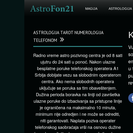
MAGIJA
ASTROLOGIJA
ASTROLOGIJA TAROT NUMEROLOGIJA
K
TELEFONOM
Vu
so
Radno vreme astro pozivnog centra je od 8 sati
em
ujutru do 24 sati u ponoć. Nakon ulazne
besplatne poruke telefonskog operatera A1
u 
Srbija dobijate vezu sa slobodnim operaterom
pu
centra. Ako nema slobodnih operatera
re
uključuje se poruka sa tim obaveštenjem.
Dužina perioda boravka na liniji od završetka
ulazne poruke do izbacivanja sa pristupne linije
je ograničena na maksimalno 10 minuta,
minimum nije odredjen i ne može se odrediti,
niti garantovati. Naplata poziva operater
telefonskog saobraćaja vrši na osnovu dužine