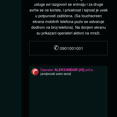
usluge svi razgovori se snimaju i za druge
svrhe se ne koriste, i privatnost i tajnost je uvek
u potpunosti zaštićena. (Sa touchscreen
ekrana mobilnih telefona poziv se ostvaruje
dodirom na broj telefona). Na donjem ekranu
su prikazani operateri aktivni na mreži.
✆
0901001001