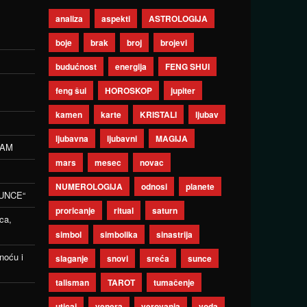
analiza
aspekti
ASTROLOGIJA
boje
brak
broj
brojevi
budućnost
energija
FENG SHUI
feng šui
HOROSKOP
jupiter
kamen
karte
KRISTALI
ljubav
ljubavna
ljubavni
MAGIJA
ZAM
mars
mesec
novac
NUMEROLOGIJA
odnosi
planete
UNCE“
proricanje
ritual
saturn
ca,
simbol
simbolika
sinastrija
noću i
slaganje
snovi
sreća
sunce
talisman
TAROT
tumačenje
uticaj
venera
verovanja
voda