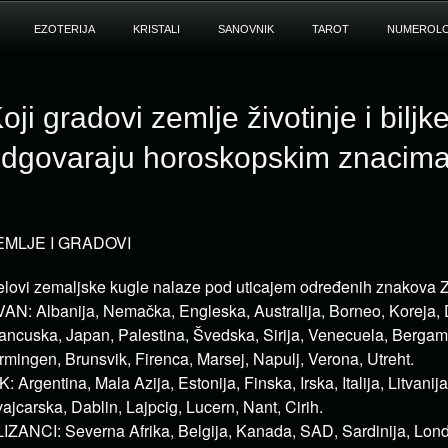
EZOTERIJA
KRISTALI
SANOVNIK
TAROT
NUMEROLO
oji gradovi zemlje životinje i biljk
dgovaraju horoskopskim znacim
EMLJE I GRADOVI
lovi zemaljske kugle nalaze pod uticajem određenih znakova Z
AN: Albanija, Nemačka, Engleska, Australija, Borneo, Koreja,
ancuska, Japan, Palestina, Švedska, Sirija, Venecuela, Bergam,
rmingen, Brunsvik, Firenca, Marsej, Napulj, Verona, Utreht.
K: Argentina, Mala Azija, Estonija, Finska, Irska, Italija, Litvanija
ajcarska, Dablin, Lajpcig, Lucern, Nant, Cirih.
IZANCI: Severna Afrika, Belgija, Kanada, SAD, Sardinija, Lon