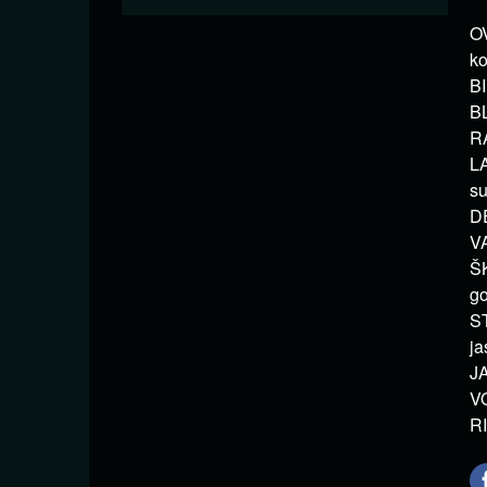
OV
ko
BI
BL
RA
LA
su
DE
VA
ŠK
go
ST
ja
JA
VO
RI