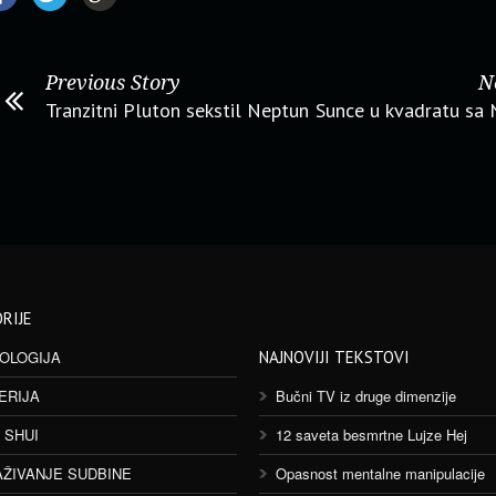
Previous Story
N
Tranzitni Pluton sekstil Neptun
Sunce u kvadratu sa
RIJE
OLOGIJA
NAJNOVIJI TEKSTOVI
ERIJA
Bučni TV iz druge dimenzije
 SHUI
12 saveta besmrtne Lujze Hej
AŽIVANJE SUDBINE
Opasnost mentalne manipulacije