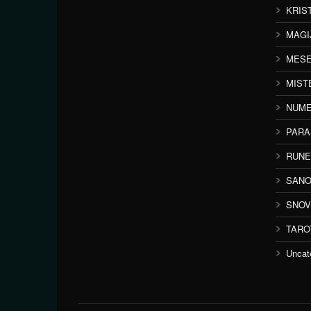
KRIS
MAGI
MESE
MIST
NUME
PAR
RUNE
SANO
SNOV
TARO
Uncat