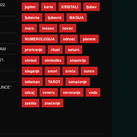
022.
jupiter
karte
KRISTALI
ljubav
ljubavna
ljubavni
MAGIJA
mars
mesec
novac
NUMEROLOGIJA
odnosi
planete
ZAM
proricanje
ritual
saturn
21.
simbol
simbolika
sinastrija
slaganje
snovi
sreća
sunce
talisman
TAROT
tumačenje
UNCE”
uticaj
venera
verovanja
voda
zaštita
značenje