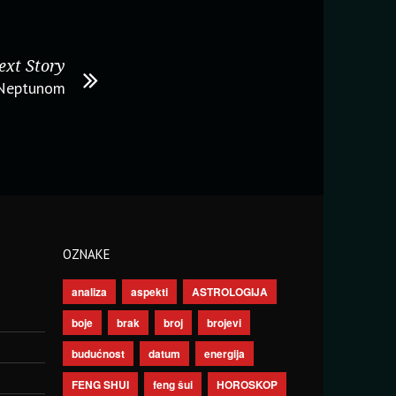
ext Story
 Neptunom
OZNAKE
analiza
aspekti
ASTROLOGIJA
boje
brak
broj
brojevi
budućnost
datum
energija
FENG SHUI
feng šui
HOROSKOP