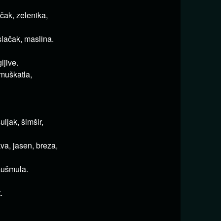
ičak, zelenika,
aslačak, maslina.
ljive.
muškatla,
ljak, šimšir,
va, jasen, breza,
mušmula.
.