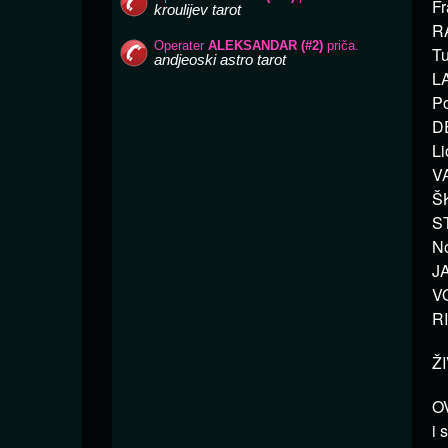
Fr
RA
Tu
LA
Po
DE
Li
VA
ŠK
ST
No
JA
VO
RI
Ž
OV
i 