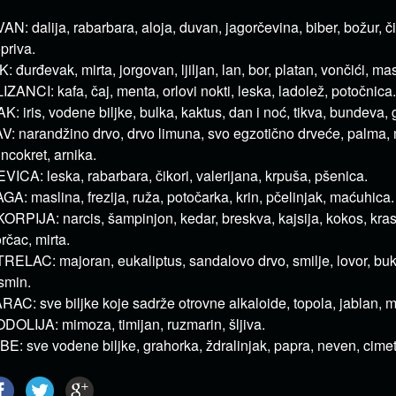
AN: dalija, rabarbara, aloja, duvan, jagorčevina, biber, božur, č
priva.
K: đurđevak, mirta, jorgovan, ljiljan, lan, bor, platan, vončići, m
IZANCI: kafa, čaj, menta, orlovi nokti, leska, ladolež, potočnica.
K: iris, vodene biljke, bulka, kaktus, dan i noć, tikva, bundeva, g
V: narandžino drvo, drvo limuna, svo egzotično drveće, palma, 
ncokret, arnika.
VICA: leska, rabarbara, čikori, valerijana, krpuša, pšenica.
GA: maslina, frezija, ruža, potočarka, krin, pčelinjak, maćuhica.
ORPIJA: narcis, šampinjon, kedar, breskva, kajsija, kokos, krasu
rčac, mirta.
RELAC: majoran, eukaliptus, sandalovo drvo, smilje, lovor, buk
smin.
RAC: sve biljke koje sadrže otrovne alkaloide, topola, jablan, 
DOLIJA: mimoza, timijan, ruzmarin, šljiva.
BE: sve vodene biljke, grahorka, ždralinjak, papra, neven, cimet