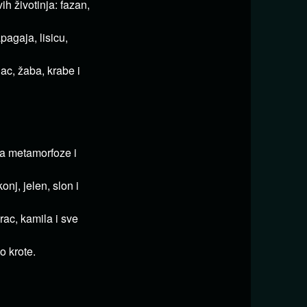
ih životinja: fazan,
agaja, lisicu,
ac, žaba, krabe i
va metamorfoze i
nj, jelen, slon i
ac, kamila i sve
o krote.