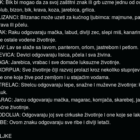
K: Bik bi mogao da za svoj zaštitni znak ili grb uzme jednu od ov
lub, bizon, bik, krava, koza, jarebica, grlica.
IZANCI: Blizanac može uzeti za kućnog ljubimca: majmune, pap
ava ili pčelu.
K: Raku odgovaraju mačka, labud, divlji zec, slepi miš, kanarin
e ostale vodene životinje.
V: Lav se slaže sa lavom, panterom, orlom, jastrebom i petlom.
VICA: Devici odgovaraju lisica, pčela i sva živina.
GA: Jarebica, vrabac i sve domaće luksuzne životinje.
ORPIJA: Sve životinje čiji razvoj prolazi kroz nekoliko stupnje
e one koje žive pod zemljom i u stajaćim vodama.
RELAC: Strelcu odgovaraju lepe, snažne i muževne životinje: ko
uk.
RAC: Jarcu odgovaraju mačka, magarac, kornjača, skarebej, jar
ćne životinje.
DOLIJA: Odgovaraju joj sve cirkuske životinje i one koje se lak
BE: Ovom znaku odgovaraju sve ribe i divlji letači.
ILJKE