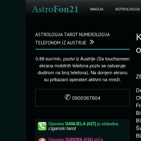
MAGIJA
ASTROLOGIJA
ASTROLOGIJA TAROT NUMEROLOGIJA
K
TELEFONOM IZ AUSTRIJE
o
0.88 eur/min, pozivi iz Austrije (Sa touchscreen
ekrana mobilnih telefona poziv se ostvaruje
dodirom na broj telefona). Na donjem ekranu
Z
su prikazani operateri aktivni na mreži.
De
✆
0900367604
OV
Fr
Bi
BI
Šv
BL