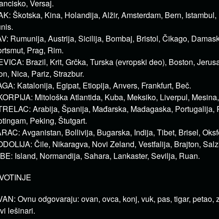
ancisko, Versaj.
K: Škotska, Kina, Holandija, Alžir, Amsterdam, Bern, Istambul, 
nis.
V: Rumunija, Austrija, Sicilija, Bombaj, Bristol, Čikago, Damask,
rtsmut, Prag, Rim.
VICA: Brazil, Krit, Grčka, Turska (evropski deo), Boston, Jerus
on, Nica, Pariz, Strazbur.
GA: Katalonija, Egipat, Etiopija, Anvers, Frankfurt, Beč.
ORPIJA: Mitološka Atlantida, Kuba, Meksiko, Liverpul, Mesina
RELAC: Arabija, Španija, Mađarska, Madagaska, Portugalija, 
tingam, Peking, Štutgart.
RAC: Avganistan, Bollivija, Bugarska, Indija, Tibet, Brisel, Oksf
DOLIJA: Čile, Nikaragva, Novi Zeland, Vestfalija, Brajton, Salz
BE: Island, Normandija, Sahara, Lankaster, Sevilja, Ruan.
IVOTINJE
AN: Ovnu odgovaraju: ovan, ovca, konj, vuk, pas, tigar, petao, 
svi lešinari.