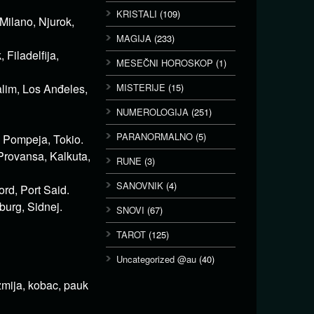
KRISTALI
(109)
Milano, Njurok,
MAGIJA
(233)
 Filadelfija,
MESEČNI HOROSKOP
(1)
alim, Los Anđeles,
MISTERIJE
(15)
NUMEROLOGIJA
(251)
PARANORMALNO
(5)
, Pompeja, Tokio.
Provansa, Kalkuta,
RUNE
(3)
SANOVNIK
(4)
ord, Port Said.
burg, Sidnej.
SNOVI
(67)
TAROT
(125)
Uncategorized @au
(40)
zmija, kobac, pauk