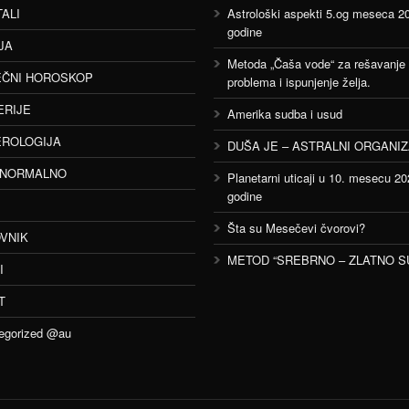
TALI
Astrološki aspekti 5.og meseca 2
godine
JA
Metoda „Čaša vode“ za rešavanje
ČNI HOROSKOP
problema i ispunjenje želja.
ERIJE
Amerika sudba i usud
ROLOGIJA
DUŠA JE – ASTRALNI ORGANI
ANORMALNO
Planetarni uticaji u 10. mesecu 20
godine
Šta su Mesečevi čvorovi?
VNIK
METOD “SREBRNO – ZLATNO S
I
T
egorized @au