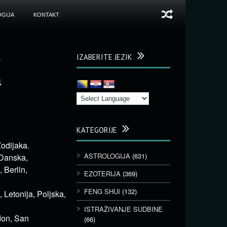
GIJA
KONTAKT
e
IZABERITE JEZIK
a
KATEGORIJE
odijaka.
ASTROLOGIJA
(631)
 Danska,
 Berlin,
EZOTERIJA
(369)
FENG SHUI
(132)
, Letonija, Poljska,
ISTRAŽIVANJE SUDBINE
don, San
(66)