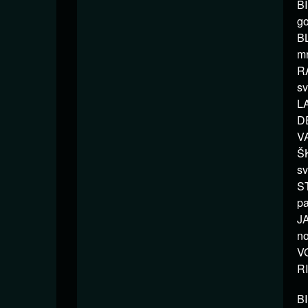
BI
go
BL
mr
RA
sv
LA
DE
VA
ŠK
sv
ST
pa
JA
no
VO
RI
B