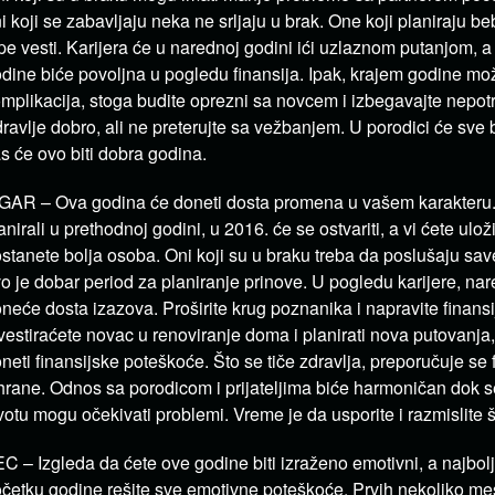
i koji se zabavljaju neka ne srljaju u brak. One koji planiraju 
pe vesti. Karijera će u narednoj godini ići uzlaznom putanjom, a
dine biće povoljna u pogledu finansija. Ipak, krajem godine mo
mplikacija, stoga budite oprezni sa novcem i izbegavajte nepot
ravlje dobro, ali ne preterujte sa vežbanjem. U porodici će sve b
s će ovo biti dobra godina.
GAR – Ova godina će doneti dosta promena u vašem karakteru.
anirali u prethodnoj godini, u 2016. će se ostvariti, a vi ćete uloži
stanete bolja osoba. Oni koji su u braku treba da poslušaju sav
o je dobar period za planiranje prinove. U pogledu karijere, na
neće dosta izazova. Proširite krug poznanika i napravite finansi
vestiraćete novac u renoviranje doma i planirati nova putovanja
neti finansijske poteškoće. Što se tiče zdravlja, preporučuje se f
hrane. Odnos sa porodicom i prijateljima biće harmoničan dok 
votu mogu očekivati problemi. Vreme je da usporite i razmislite št
C – Izgleda da ćete ove godine biti izraženo emotivni, a najbo
četku godine rešite sve emotivne poteškoće. Prvih nekoliko mes