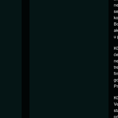
ne
se
ko
Bo
ak
u 
KO
će
ne
tr
fi
go
Pr
KO
Ve
st
pr