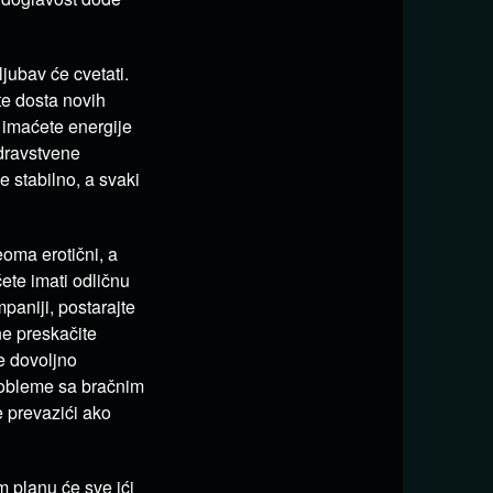
ubav će cvetati.
te dosta novih
i imaćete energije
zdravstvene
 stabilno, a svaki
oma erotični, a
ete imati odličnu
aniji, postarajte
ne preskačite
te dovoljno
 probleme sa bračnim
e prevazići ako
 planu će sve ići