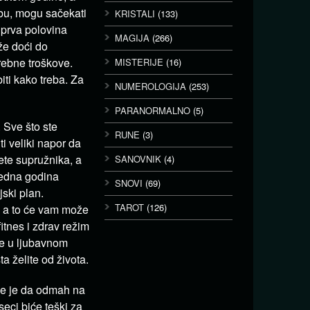
bebu, mogu sačekati
KRISTALI
(133)
 prva polovina
MAGIJA
(266)
že doći do
rebne troškove.
MISTERIJE
(16)
iti kako treba. Za
NUMEROLOGIJA
(253)
PARANORMALNO
(5)
 Sve što ste
RUNE
(3)
ti veliki napor da
ete supružnika, a
SANOVNIK
(4)
redna godina
SNOVI
(69)
jski plan.
TAROT
(126)
, a to će vam može
itnes i zdrav režim
se u ljubavnom
a želite od života.
lje je da odmah na
eci biće teški za