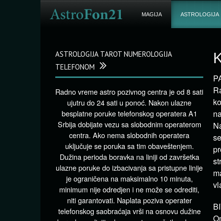
MAGIJA
ASTROLOGIJA
ASTROLOGIJA TAROT NUMEROLOGIJA
K
TELEFONOM
PA
Ra
Radno vreme astro pozivnog centra je od 8 sati
ko
ujutru do 24 sati u ponoć. Nakon ulazne
besplatne poruke telefonskog operatera A1
na
Srbija dobijate vezu sa slobodnim operaterom
Na
centra. Ako nema slobodnih operatera
se
uključuje se poruka sa tim obaveštenjem.
pr
Dužina perioda boravka na liniji od završetka
st
ulazne poruke do izbacivanja sa pristupne linije
ma
je ograničena na maksimalno 10 minuta,
vl
minimum nije odredjen i ne može se odrediti,
niti garantovati. Naplata poziva operater
BI
telefonskog saobraćaja vrši na osnovu dužine
On