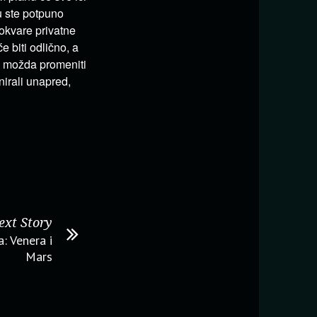
tu ste potpuno
pokvare privatne
 biti odlično, a
i možda promeniti
nirali unapred,
ext Story
: Venera i
Mars