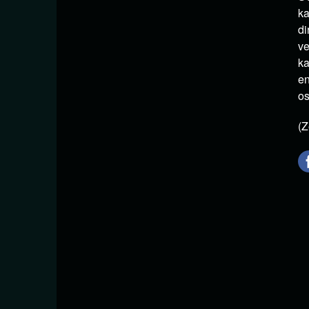
ka
di
ve
ka
en
os
(Z