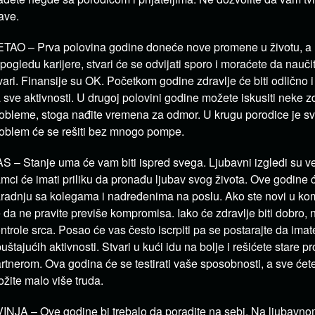
ave.
TAO – Prva polovina godine doneće nove promene u životu, a lj
pogledu karijere, stvari će se odvijati sporo i moraćete da nauči
vari. Finansije su OK. Početkom godine zdravlje će biti odlično 
 sve aktivnosti. U drugoj polovini godine možete iskusiti neke 
obleme, stoga nađite vremena za odmor. U krugu porodice je sve
oblem će se rešiti bez mnogo pompe.
S – Stanje uma će vam biti ispred svega. Ljubavni izgledi su ve
mci će imati priliku da pronađu ljubav svog života. Ove godine ć
radnju sa kolegama i nadređenima na poslu. Ako ste novi u komp
 da ne pravite previše kompromisa. Iako će zdravlje biti dobro, 
ntrole srca. Posao će vas često iscrpiti pa se postarajte da ima
uštajućih aktivnosti. Stvari u kući idu na bolje i rešićete stare
rtnerom. Ova godina će se testirati vaše sposobnosti, a sve ćet
ožite malo više truda.
INJA – Ove godine bi trebalo da poradite na sebi. Na ljubavnom