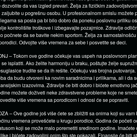
 dozvolite da vas izgled prevari. Želja za fizičkim zadovoljstvo
 zaljubite u pogrešnu osobu. U profesionalnom smislu možete po
legama sa posla pa bi bilo dobro da poneku poslovnu priliku osta
lje kontrolišite troškove i izbegavajte pozajmice. Zdravlje odličn
o počnete da se bavite nekim sportom. Želja za samostalnošću
porodici. Odvojite više vremena za sebe i posvetite se deci.
NJ – Tokom ove godine očekuje vas uspeh na poslovnom plan
 se isplatiti. Ako želite harmoniju u braku, poštujte želje supruž
suglasice trudite se da ih rešite. Očekuju vas brojna putovanja. 
eba da budu otvoreni ka novim saradnicima i prilikama, ali i da 
nansijskim izazovima. Zdravlje će biti dobro i bićete emotivno ja
dine možete doživeti neke zdravstvene probleme koje ne smete 
ovedite više vremena sa porodicom i odnosi će se popraviti.
ZA – Ove godine još više ćete se zbližiti sa onima koji su vam bi
ćinu vremena provešćete u krugu porodice. Godina će početi o
atusom koji se može malo poremetiti sredinom godine. Imaćete
ilike i bićete zadovoljni onim što ste pokazali. Finansije će biti 