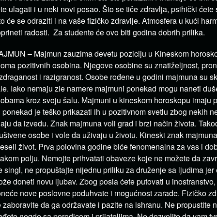
te ulagati i u neki novi posao. Što se tiče zdravlja, psihički ćete
to će se odraziti i na vaše fizičko zdravlje. Atmosfera u kući ha
prineti radosti. Za studente će ovo biti godina dobrih prilika.
JMUN – Majmun zauzima devetu poziciju u Kineskom horoskop
oma pozitivnih osobina. Njegove osobine su znatiželjnost, proni
zdraganost i razigranost. Osobe rođene u godini majmuna su s
le. Iako nemaju zle namere majmuni ponekad mogu naneti duš
obama kroz svoju šalu. Majmuni u kineskom horoskopu imaju p
i ponekad je teško prikazati ih u pozitivnom svetlu zbog nekih n
aju da izvedu. Znak majmuna voli grad i brzi način života. Tako
uštvene osobe i vole da uživaju u životu. Kineski znak majmuna
veseli život. Prva polovina godine biće fenomenalna za vas i do
akom polju. Nemojte prihvatati obaveze koje ne možete da zavr
e singl, ne propuštajte nijednu priliku za druženje sa ljudima je
že doneti novu ljubav. Zbog posla ćete putovati u inostranstvo,
neće nove poslovne poduhvate i mogućnost zarade. Fizičko zdra
 zaboravite da ga održavate i pazite na ishranu. Ne propustite n
ađete negde sa porodicom i prijateljima. Ne dozvolite da vam t