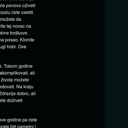
v će ponovo oživeti
oslu ćete osetiti
 možete da
ite taj novac na
rebne troškove.
 na posao. Klonite
ugi hobi. Ove
ke. Tokom godine
akomplikovati, ali
g života možete
dovati. Na kraju
Zdravlje dobro, ali
te doživeti
ove godine pa ćete
ate biti pametni i