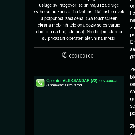
usluge svi razgovori se snimaju i za druge
on
svrhe se ne koriste, i privatnost i tajnost je uvek
i 
u potpunosti zaštićena. (Sa touchscreen
na
ekrana mobilnih telefona poziv se ostvaruje
za
dodirom na broj telefona). Na donjem ekranu
pr
su prikazani operateri aktivni na mreži.
Em
se
✆
0901001001
go
ZM
bi
os
sr
go
se
po
ZM
zb