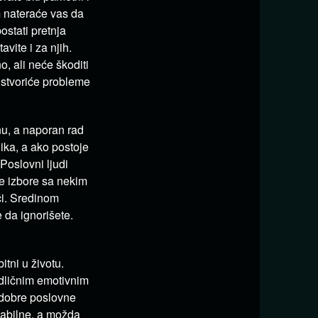
m nateraće vas da
stati pretnja
vite i za njih.
o, ali neće škoditi
 stvoriće probleme
u, a naporan rad
nika, a ako postoje
Poslovni ljudi
se izbore sa nekim
či. Sredinom
da ignorišete.
tni u životu.
dličnim emotivnim
 dobre poslovne
stabilne, a možda