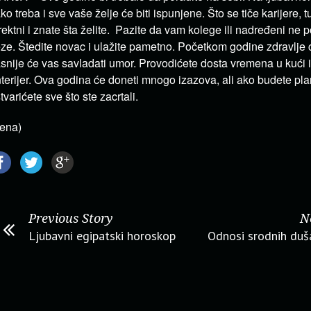
ko treba i sve vaše želje će biti ispunjene. Što se tiče karijere, 
rektni i znate šta želite. Pazite da vam kolege ili nadređeni ne 
ze. Štedite novac i ulažite pametno. Početkom godine zdravlje će
snije će vas savladati umor. Provodićete dosta vremena u kući 
terijer. Ova godina će doneti mnogo izazova, ali ako budete pla
tvarićete sve što ste zacrtali.
ena)
Previous Story
N
Ljubavni egipatski horoskop
Odnosi srodnih duša