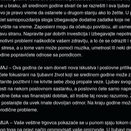
e u braku, ali sredinom godine stvari će se razrešiti i sva ljuba
ovo je pravo vreme da ostanete u drugom stanju ako to želite. U p
let samopouzdanja stoga izbegavajte dodatne zadatke koje ne
vršite na vreme. Zaposleni mogu da očekuju povišicu, ali usmer
avu stranu. Napravite par dobrih investicija i izbegavajte nepot
otivni problemi naškodiće vašem zdravlju, a to će se odraziti i
 stresa, a u tome vam može pomoći muzika, umetnost ili neki dr
dine popravićete odnose sa porodicom.
AJ – Ova godina će vam doneti nova iskustva i poslovne prili
ćete fokusirani na ljubavni život koji se sredinom godine može z
tanite pozitivni i ne krivite sebe zbog propale veze. Ljubav svo
esti na nekom poslovnom sastanku, a poslovno ćete samo napre
dine čeka vas finansijski dobitak, ali trošite taj novac razumno. 
 postarajte da uvek imate dovoljan odmor. Na kraju godine može
rodične probleme.
IJA – Vaše veštine trgovca pokazaće se u punom sjaju tokom 
og toga na pravi način promovisati vaše proizvode. U ljubavi mor