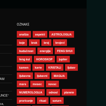
OZNAKE
analiza
aspekti
ASTROLOGIJA
boje
brak
broj
brojevi
budućnost
energija
FENG SHUI
feng šui
HOROSKOP
jupiter
kamen
karte
KRISTALI
ljubav
ljubavna
ljubavni
MAGIJA
ZAM
mars
mesec
novac
NUMEROLOGIJA
odnosi
planete
UNCE“
proricanje
ritual
saturn
ca,