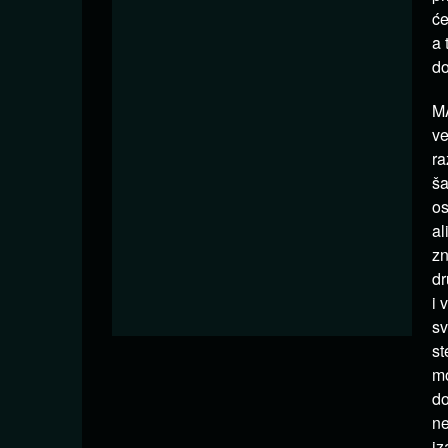
će
a 
do
MA
ve
ra
ša
os
al
zn
dr
i 
sv
st
mo
do
ne
iz