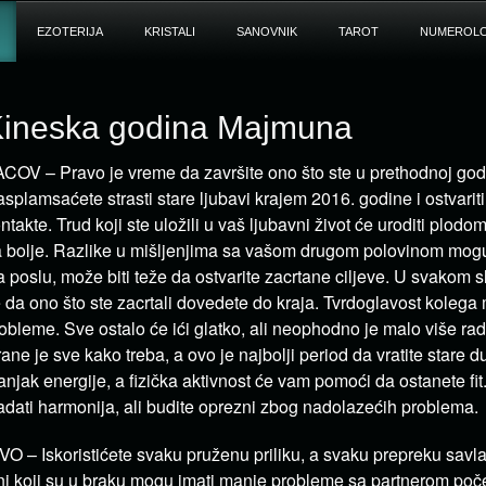
EZOTERIJA
KRISTALI
SANOVNIK
TAROT
NUMEROLO
ineska godina Majmuna
COV – Pravo je vreme da završite ono što ste u prethodnoj godi
splamsaćete strasti stare ljubavi krajem 2016. godine i ostvari
ntakte. Trud koji ste uložili u vaš ljubavni život će uroditi plodom 
 bolje. Razlike u mišljenjima sa vašom drugom polovinom mogu 
 poslu, može biti teže da ostvarite zacrtane ciljeve. U svakom s
 da ono što ste zacrtali dovedete do kraja. Tvrdoglavost koleg
obleme. Sve ostalo će ići glatko, ali neophodno je malo više rad
rane je sve kako treba, a ovo je najbolji period da vratite stare 
njak energije, a fizička aktivnost će vam pomoći da ostanete fit
adati harmonija, ali budite oprezni zbog nadolazećih problema.
VO – Iskoristićete svaku pruženu priliku, a svaku prepreku savl
i koji su u braku mogu imati manje probleme sa partnerom poč