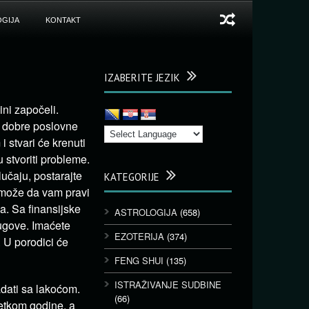
GIJA
KONTAKT
IZABERITE JEZIK
ni započeli.
ti dobre poslovne
i stvari će krenuti
stvoriti probleme.
lučaju, postarajte
KATEGORIJE
a može da vam pravi
a. Sa finansijske
ASTROLOGIJA
(658)
dugove. Imaćete
EZOTERIJA
(374)
. U porodici će
FENG SHUI
(135)
ISTRAŽIVANJE SUDBINE
adati sa lakoćom.
(66)
etkom godine, a