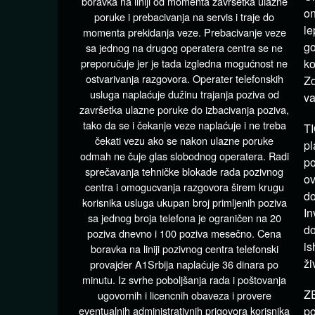
boravka na liniji od momenta završetka ulazne
on
poruke i prebacivanja na servis i traje do
le
momenta prekidanja veze. Prebacivanje veze
go
sa jednog na drugog operatera centra se ne
preporučuje jer je tada izgledna mogućnost ne
ko
ostvarivanja razgovora. Operater telefonskih
Zd
usluga naplaćuje dužinu trajanja poziva od
va
završetka ulazne poruke do izbacivanja poziva,
tako da se i čekanje veze naplaćuje i ne treba
TI
čekati vezu ako se nakon ulazne poruke
pl
odmah ne čuje glas slobodnog operatera. Radi
po
sprečavanja tehničke blokade rada pozivnog
ov
centra i omogucvanja razgovora širem krugu
do
korisnika usluga ukupan broj primljenih poziva
In
sa jednog broja telefona je ograničen na 20
do
poziva dnevno i 100 poziva mesečno. Cena
is
boravka na liniji pozivnog centra telefonski
ži
provajder A1Srbija naplaćuje 36 dinara po
minutu. Iz svrhe poboljšanja rada i poštovanja
ZE
ugovornih i licencnih obaveza i provere
eventualnih administrativnih prigovora korisnika
po