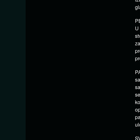
gl
PE
U 
st
za
pr
pr
PA
sa
sa
se
ko
op
pa
ul
SV