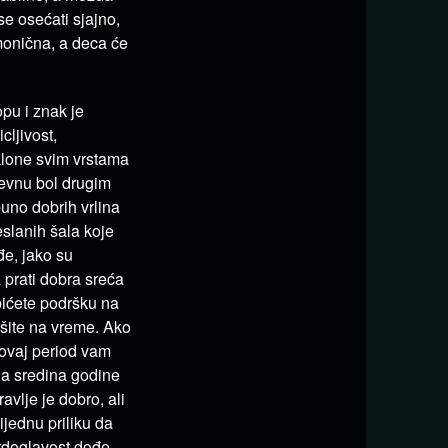
 se osećati sjajno,
rmonična, a deca će
u i znak je
cljivost,
klone svim vrstama
evnu bol drugim
uno dobrih vrlina
eslanih šala koje
đe, jako su
 prati dobra sreća
bićete podršku na
šite na vreme. Ako
r ovaj period vam
 a sredina godine
vlje je dobro, ali
ijednu priliku da
vrdoglavost dođe