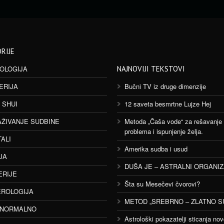
RIJE
OLOGIJA
NAJNOVIJI TEKSTOVI
ERIJA
Bučni TV iz druge dimenzije
 SHUI
12 saveta besmrtne Lujze Hej
AŽIVANJE SUDBINE
Metoda „Čaša vode“ za rešavanje
problema i ispunjenje želja.
TALI
Amerika sudba i usud
JA
DUŠA JE – ASTRALNI ORGANI
ERIJE
Šta su Mesečevi čvorovi?
ROLOGIJA
METOD „SREBRNO – ZLATNO S
ANORMALNO
Astrološki pokazatelji sticanja nov