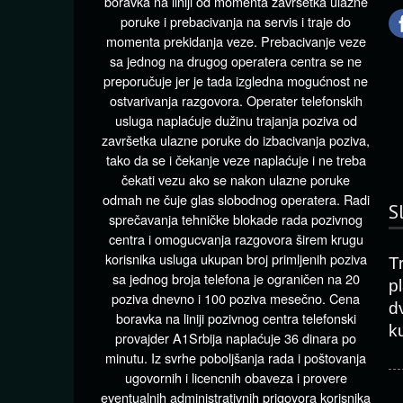
boravka na liniji od momenta završetka ulazne
poruke i prebacivanja na servis i traje do
momenta prekidanja veze. Prebacivanje veze
sa jednog na drugog operatera centra se ne
preporučuje jer je tada izgledna mogućnost ne
ostvarivanja razgovora. Operater telefonskih
usluga naplaćuje dužinu trajanja poziva od
završetka ulazne poruke do izbacivanja poziva,
tako da se i čekanje veze naplaćuje i ne treba
čekati vezu ako se nakon ulazne poruke
odmah ne čuje glas slobodnog operatera. Radi
S
sprečavanja tehničke blokade rada pozivnog
centra i omogucvanja razgovora širem krugu
korisnika usluga ukupan broj primljenih poziva
T
sa jednog broja telefona je ograničen na 20
p
poziva dnevno i 100 poziva mesečno. Cena
d
boravka na liniji pozivnog centra telefonski
k
provajder A1Srbija naplaćuje 36 dinara po
minutu. Iz svrhe poboljšanja rada i poštovanja
ugovornih i licencnih obaveza i provere
eventualnih administrativnih prigovora korisnika