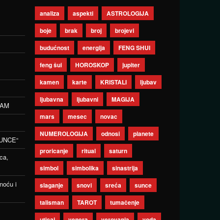
analiza
aspekti
ASTROLOGIJA
boje
brak
broj
brojevi
budućnost
energija
FENG SHUI
feng šui
HOROSKOP
jupiter
kamen
karte
KRISTALI
ljubav
ljubavna
ljubavni
MAGIJA
ZAM
mars
mesec
novac
NUMEROLOGIJA
odnosi
planete
UNCE“
proricanje
ritual
saturn
ca,
simbol
simbolika
sinastrija
noću i
slaganje
snovi
sreća
sunce
talisman
TAROT
tumačenje
uticaj
venera
verovanja
voda