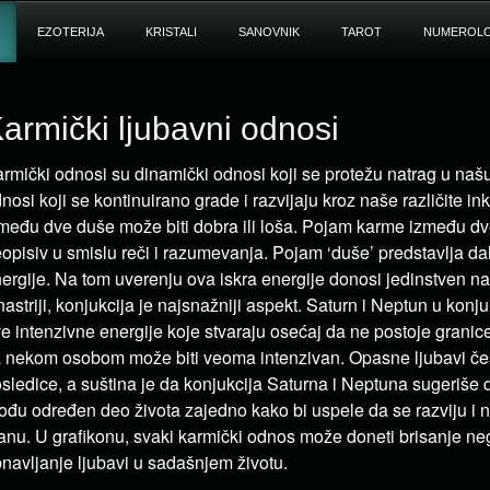
EZOTERIJA
KRISTALI
SANOVNIK
TAROT
NUMEROLO
armički ljubavni odnosi
rmički odnosi su dinamički odnosi koji se protežu natrag u našu
nosi koji se kontinuirano grade i razvijaju kroz naše različite i
među dve duše može biti dobra ili loša. Pojam karme između dv
opisiv u smislu reči i razumevanja. Pojam ‘duše’ predstavlja dah
ergije. Na tom uverenju ova iskra energije donosi jedinstven n
nastriji, konjukcija je najsnažniji aspekt. Saturn i Neptun u konju
e intenzivne energije koje stvaraju osećaj da ne postoje granice
 nekom osobom može biti veoma intenzivan. Opasne ljubavi čes
sledice, a suština je da konjukcija Saturna i Neptuna sugeriše
ođu određen deo života zajedno kako bi uspele da se razviju i 
anu. U grafikonu, svaki karmički odnos može doneti brisanje ne
navljanje ljubavi u sadašnjem životu.