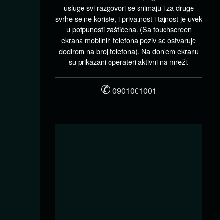
usluge svi razgovori se snimaju i za druge
svrhe se ne koriste, i privatnost i tajnost je uvek
u potpunosti zaštićena. (Sa touchscreen
ekrana mobilnih telefona poziv se ostvaruje
dodirom na broj telefona). Na donjem ekranu
su prikazani operateri aktivni na mreži.
✆
0901001001