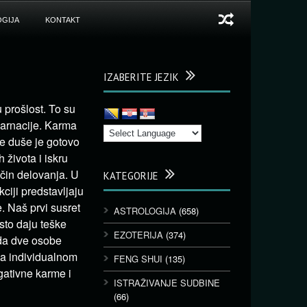
GIJA
KONTAKT
IZABERITE JEZIK
 prošlost. To su
nkarnacije. Karma
e duše je gotovo
 života i iskru
ačin delovanja. U
KATEGORIJE
kciji predstavljaju
. Naš prvi susret
ASTROLOGIJA
(658)
to daju teške
EZOTERIJA
(374)
 da dve osobe
na individualnom
FENG SHUI
(135)
gativne karme i
ISTRAŽIVANJE SUDBINE
(66)