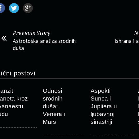
Previous Story
N
Astrološka analiza srodnih
Ishrana i 
duša
lični postovi
ranzit
Odnosi
Aspekti
laneta kroz
srodnih
Sunca i
vanaestu
duša:
Jupitera u
uću
Venera i
ljubavnoj
Mars
sinastriji