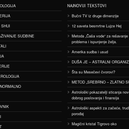
OLOGIJA
NAJNOVIJI TEKSTOVI
ERIJA
Bučni TV iz druge dimenzije
 SHUI
12 saveta besmrtne Lujze Hej
AŽIVANJE SUDBINE
Metoda „Čaša vode“ za rešavanje
problema i ispunjenje želja.
TALI
Amerika sudba i usud
JA
DUŠA JE – ASTRALNI ORGANI
ERIJE
Šta su Mesečevi čvorovi?
ROLOGIJA
METOD „SREBRNO – ZLATNO S
ANORMALNO
Astrološki pokazatelji sticanja nov
dobrog poslovanja i finansija
VNIK
Astrološki aspekti za začeće, trud
porođaj
I
Magični kristal Tigrovo oko
T