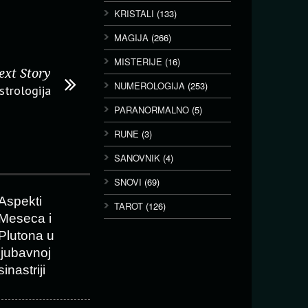
KRISTALI
(133)
MAGIJA
(266)
MISTERIJE
(16)
ext Story
NUMEROLOGIJA
(253)
astrologija
PARANORMALNO
(5)
RUNE
(3)
SANOVNIK
(4)
SNOVI
(69)
Aspekti
TAROT
(126)
Meseca i
Plutona u
ljubavnoj
sinastriji