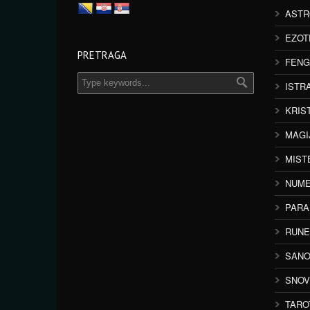
ASTR
EZOT
PRETRAGA
FENG
ISTR
KRIS
MAGI
MIST
NUME
PAR
RUNE
SANO
SNOV
TARO