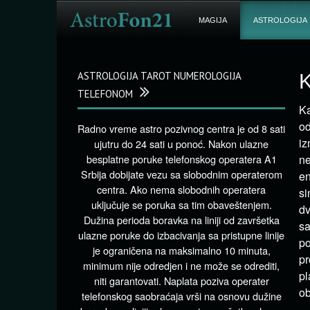
MAGIJA
ASTROLOGIJA
ASTROLOGIJA TAROT NUMEROLOGIJA
K
TELEFONOM
Ka
od
Radno vreme astro pozivnog centra je od 8 sati
iz
ujutru do 24 sati u ponoć. Nakon ulazne
besplatne poruke telefonskog operatera A1
ne
Srbija dobijate vezu sa slobodnim operaterom
en
centra. Ako nema slobodnih operatera
si
uključuje se poruka sa tim obaveštenjem.
dv
Dužina perioda boravka na liniji od završetka
sa
ulazne poruke do izbacivanja sa pristupne linije
po
je ograničena na maksimalno 10 minuta,
pr
minimum nije odredjen i ne može se odrediti,
pl
niti garantovati. Naplata poziva operater
ob
telefonskog saobraćaja vrši na osnovu dužine