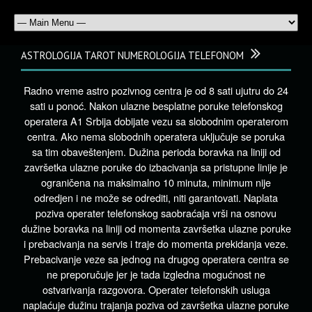
ASTROLOGIJA TAROT NUMEROLOGIJA TELEFONOM
Radno vreme astro pozivnog centra je od 8 sati ujutru do 24
sati u ponoć. Nakon ulazne besplatne poruke telefonskog
operatera A1 Srbija dobijate vezu sa slobodnim operaterom
centra. Ako nema slobodnih operatera uključuje se poruka
sa tim obaveštenjem. Dužina perioda boravka na liniji od
završetka ulazne poruke do izbacivanja sa pristupne linije je
ograničena na maksimalno 10 minuta, minimum nije
odredjen i ne može se odrediti, niti garantovati. Naplata
poziva operater telefonskog saobraćaja vrši na osnovu
dužine boravka na liniji od momenta završetka ulazne poruke
i prebacivanja na servis i traje do momenta prekidanja veze.
Prebacivanje veze sa jednog na drugog operatera centra se
ne preporučuje jer je tada izgledna mogućnost ne
ostvarivanja razgovora. Operater telefonskih usluga
naplaćuje dužinu trajanja poziva od završetka ulazne poruke