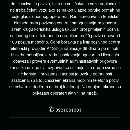
do izbacivanja poziva, tako da se i čekanje veze naplaćuje i
ne treba čekati vezu ako se nakon ulazne poruke odmah ne
čuje glas slobodnog operatera. Radi sprečavanja tehničke
blokade rada pozivnog centra i omogucvanja razgovora
širem krugu korisnika usluga ukupan broj primljenih poziva
sa jednog broja telefona je ograničen na 20 poziva dnevno i
100 poziva mesečno. Cena boravka na liniji pozivnog centra
telefonski provajder A1Srbija naplaćuje 36 dinara po minutu.
Iz svrhe poboljšanja rada i poštovanja ugovornih i licencnih
obaveza i provere eventualnih administrativnih prigovora
korisnika usluge svi razgovori se snimaju i za druge svrhe se
ne koriste, i privatnost i tajnost je uvek u potpunosti
zaštićena. (Sa touchscreen ekrana mobilnih telefona poziv
se ostvaruje dodirom na broj telefona). Na donjem ekranu su
prikazani operateri aktivni na mreži.
✆
0901001001