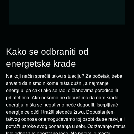
Kako se odbraniti od
energetske krađe
Na koji način sprečiti takvu situaciju? Za početak, treba
shvatiti da nismo nikome ništa dužni, a najmanje
energiju, pa čak i ako se radi o članovima porodice ili
prijateljima. Ako nekome ne dopustimo da nam krade
energiju, ništa se negativno neće dogoditi, iscrpljivač
energije će otići i tražiti sledeću žrtvu. Dopuštanjem
takvog odnosa onemogućavamo toj osobi da se razvije i
potraži uzroke svog ponašanja u sebi. Održavanje status
kvo odnosa je obostrano loše. Na prvom je mestu