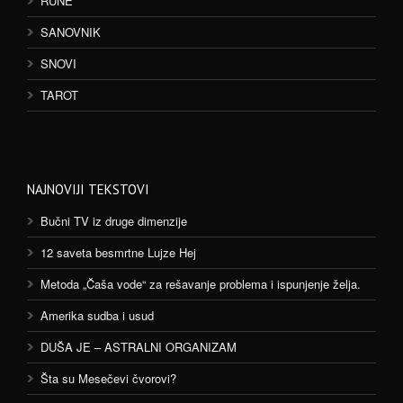
RUNE
SANOVNIK
SNOVI
TAROT
NAJNOVIJI TEKSTOVI
Bučni TV iz druge dimenzije
12 saveta besmrtne Lujze Hej
Metoda „Čaša vode“ za rešavanje problema i ispunjenje želja.
Amerika sudba i usud
DUŠA JE – ASTRALNI ORGANIZAM
Šta su Mesečevi čvorovi?