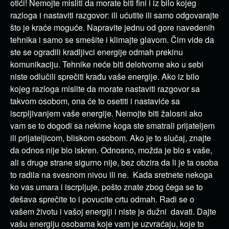
otići! Nemojte misliti da morate biti fini i iz bilo kojeg
razloga i nastaviti razgovor: ili ućutite ili samo odgovarajte
što je kraće moguće. Napravite jednu od gore navedenih
tehnika i samo se smešite i klimajte glavom. Čim vide da
ste se ogradili kradljivci energije odmah prekinu
komunikaciju. Tehnike neće biti delotvorne ako u sebi
niste odlučili sprečiti krađu vaše energije. Ako iz bilo
kojeg razloga mislite da morate nastaviti razgovor sa
takvom osobom, ona će to osetiti i nastaviće sa
iscrpljivanjem vaše energije. Nemojte biti žalosni ako
vam se to dogodi sa nekime koga ste smatrali prijateljem
ili prijateljicom, bliskom osobom. Ako je to slučaj, znajte
da odnos nije bio iskren. Odnosno, možda je bio s vaše,
ali s druge strane sigurno nije, bez obzira da li je ta osoba
to radila na svesnom nivou ili ne. Kada sretnete nekoga
ko vas umara i iscrpljuje, pošto znate zbog čega se to
dešava sprečite to i povucite crtu odmah. Radi se o
vašem životu i vašoj energiji i niste je dužni davati. Dajte
vašu energiju osobama koje vam je uzvraćaju, koje to