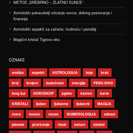
METOD „SREBRNO – ZLATNO SUNCE“
Astrološki pokazatelji sticanja novca, dobrog poslovanja i
finansija
Astrološki aspekti za začeće, trudnoću i porođaj
Magični kristal Tigrovo oko
OZNAKE
analiza
aspekti
ASTROLOGIJA
boje
brak
broj
brojevi
budućnost
energija
FENG SHUI
feng šui
HOROSKOP
jupiter
kamen
karte
KRISTALI
ljubav
ljubavna
ljubavni
MAGIJA
mars
mesec
novac
NUMEROLOGIJA
odnosi
planete
proricanje
ritual
saturn
simbol