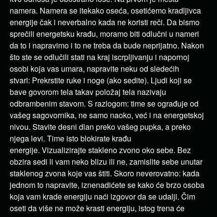
namera. Namera se itekako oseća, osetićemo kradljivca
energije čak i neverbalno kada ne koristi reči. Da bismo
sprečili energetsku krađu, moramo biti odlučni u nameri
da to i napravimo i to ne treba da bude neprijatno. Nakon
što ste se odlučili stati na kraj iscrpljivanju i napornoj
osobi koja vas umara, napravite neku od sledećih
stvari: Prekrstite ruke i noge (ako sedite). Ljudi koji se
bave govorom tela takav položaj tela nazivaju
odbrambenim stavom. S razlogom: time se ograđuje od
vašeg sagovornika, ne samo naoko, već i na energetskoj
nivou. Stavite desni dlan preko vašeg pupka, a preko
njega levi. Time isto blokirate krađu
energije. Vizualizirajte stakleno zvono oko sebe. Bez
obzira sedi li vam neko blizu ili ne, zamislite sebe unutar
staklenog zvona koje vas štiti. Skoro neverovatno: kada
jednom to napravite, iznenadićete se kako će brzo osoba
koja vam krade energiju naći izgovor da se udalji. Čim
oseti da više ne može krasti energiju, istog trena će