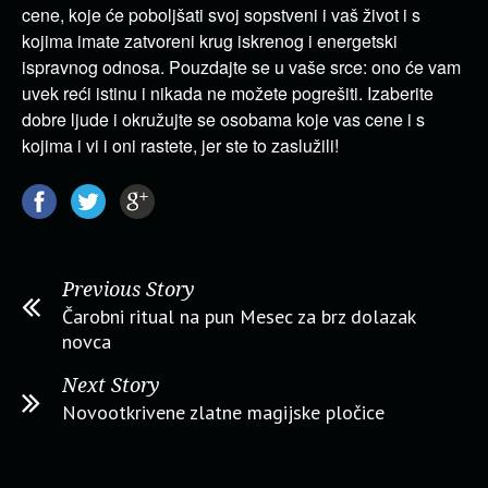
cene, koje će poboljšati svoj sopstveni i vaš život i s
kojima imate zatvoreni krug iskrenog i energetski
ispravnog odnosa. Pouzdajte se u vaše srce: ono će vam
uvek reći istinu i nikada ne možete pogrešiti. Izaberite
dobre ljude i okružujte se osobama koje vas cene i s
kojima i vi i oni rastete, jer ste to zaslužili!
Previous Story
Čarobni ritual na pun Mesec za brz dolazak
novca
Next Story
Novootkrivene zlatne magijske pločice