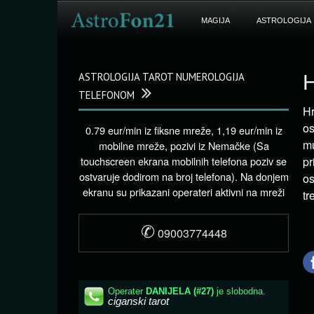
MAGIJA
ASTROLOGIJA
ASTROLOGIJA TAROT NUMEROLOGIJA
H
TELEFONOM
Hr
o
0.79 eur/min iz fiksne mreže, 1,19 eur/min iz
mu
mobilne mreže, pozivi iz Nemačke (Sa
touchscreen ekrana mobilnih telefona poziv se
pr
ostvaruje dodirom na broj telefona). Na donjem
os
ekranu su prikazani operateri aktivni na mreži
tr
✆
09003774448