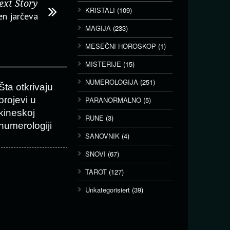
ext Story
KRISTALI
(109)
en jarčeva
MAGIJA
(233)
MESEČNI HOROSKOP
(1)
MISTERIJE
(15)
NUMEROLOGIJA
(251)
Šta otkrivaju
brojevi u
PARANORMALNO
(5)
kineskoj
RUNE
(3)
numerologiji
SANOVNIK
(4)
SNOVI
(67)
TAROT
(127)
Unkategorisiert
(39)