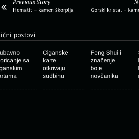
Previous Story
N
Hematit – kamen škorpija
Gorski kristal – kam
lični postovi
jubavno
Ciganske
Feng Shui i
roricanje sa
karte
značenje
iganskim
otkrivaju
boje
artama
sudbinu
novčanika