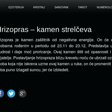
EZOTERIJA
KRISTALI
SANOVNIK
TAROT
NUMEROLO
rizopras – kamen strelčeva
izopras je kamen zaštitnik od negativne energije. On će 
sobama rođenim u periodu od 23.11 do 23.12.
Predstavlja u
drost i daje moć proricanje. Ovaj kamen štiti od opasnosti i
ijatelje. Postavljanje hrizopraza blizu krevetu noću će ubrzati o
oba koja nije iskrena uzme ovaj kamen u ruke, on će promeniti
eba puno izlagati suncu, jer će izbledeti.