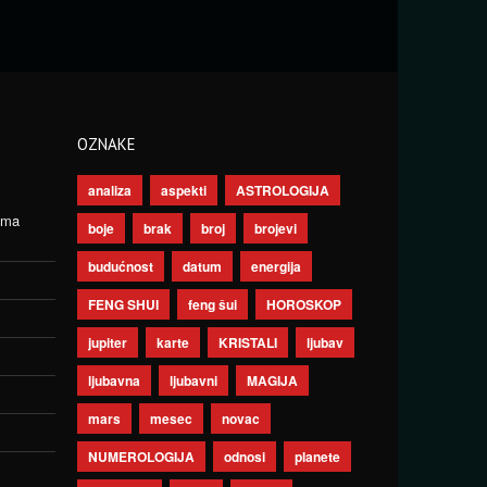
OZNAKE
analiza
aspekti
ASTROLOGIJA
ima
boje
brak
broj
brojevi
budućnost
datum
energija
FENG SHUI
feng šui
HOROSKOP
jupiter
karte
KRISTALI
ljubav
ljubavna
ljubavni
MAGIJA
mars
mesec
novac
NUMEROLOGIJA
odnosi
planete