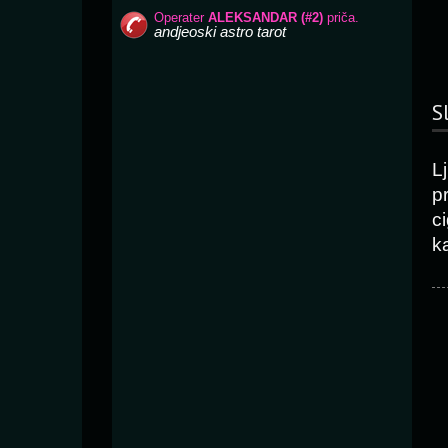
S
L
p
c
k