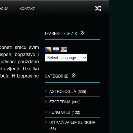
GIJA
KONTAKT
IZABERITE JEZIK
doneti sreću svim
speh, bogatstvo i
 privlači pouzdane
zdravljenje. Ukoliko
 boju. Hrizopras ne
KATEGORIJE
ASTROLOGIJA
(639)
EZOTERIJA
(369)
FENG SHUI
(132)
ISTRAŽIVANJE SUDBINE
(66)