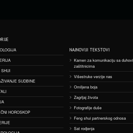
RIJE
OLOGIJA
NAJNOVIJI TEKSTOVI
ERIJA
Kamen za komunikaciju sa duhov
zaštitnicima
 SHUI
Višestruke verzije nas
AŽIVANJE SUDBINE
Omiljena boja
TALI
Zagrljaj života
JA
Fotografije duše
ČNI HOROSKOP
Feng shui partnerskog odnosa
ERIJE
Sat rodjenja
ROLOGIJA