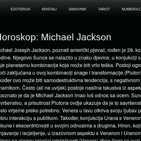
EZOTERIJA
KRISTALI
SANOVNIK
TAROT
NUMEROLO
oroskop: Michael Jackson
chael Joseph Jackson, poznati američki pjevač, rođen je 29. k
dine. Njegovo Sunce se nalazilo u znaku djevice, u konjukciji 
je planetarnu kombinacija koja može biti vrlo teška. Postoji og
ći zaključana u ovoj kombinaciji snage i transformacije (Pluton)
kođer ovo može biti samodestruktivna tendencija, s negativno
namikom. Često (ali ne uvijek) postoje nasilna iskustva iz aspek
poznato je da je Michael Jackson imao loš odnos sa ocem. Sunce
vršenstvu, a prisutnost Plutona ovdje ukazuje da je to savršen
isto vrijeme preko potrebno. Venera u lavu otkriva svoju ljubav 
bru interakciju s publikom. Također, konjukcija Urana s Venerom
bune i ekscentričnosti u svojim odnosima s drugima. Hiron, koji
njavanje i iscjeljenje, u izazovnom aspektu s Venerom i Urano
iron) na njegov osjećaj privlačnosti (Venera) zbog čega se ovaj