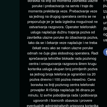
boravka na liniji od momenta završetka ulazne
pu
poruke i prebacivanja na servis i traje do
momenta prekidanja veze. Prebacivanje veze
iz
sa jednog na drugog operatera centra se ne
s 
preporučuje jer je tada izgledna mogućnost ne
un
ostvarivanja razgovora. Operater telefonskih
(M
usluga naplaćuje dužinu trajanja poziva od
og
završetka ulazne poruke do izbacivanja poziva,
us
tako da se i čekanje veze naplaćuje i ne treba
čekati vezu ako se nakon ulazne poruke
odmah ne čuje glas slobodnog operatera. Radi
sprečavanja tehničke blokade rada pozivnog
centra i omogucvanja razgovora širem krugu
korisnika usluga ukupan broj primljenih poziva
sa jednog broja telefona je ograničen na 20
poziva dnevno i 100 poziva mesečno. Cena
boravka na liniji pozivnog centra telefonski
provajder A1Srbija naplaćuje 36 dinara po
minutu. Iz svrhe poboljšanja rada i poštovanja
ugovornih i licencnih obaveza i provere
eventualnih administrativnih prigovora korisnika