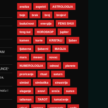
analiza
aspekti
ASTROLOGIJA
boje
brak
broj
brojevi
budućnost
energija
FENG SHUI
feng šui
HOROSKOP
jupiter
kamen
karte
KRISTALI
ljubav
ljubavna
ljubavni
MAGIJA
ZAM
mars
mesec
novac
NUMEROLOGIJA
odnosi
planete
UNCE“
proricanje
ritual
saturn
ca,
simbol
simbolika
sinastrija
noću i
slaganje
snovi
sreća
sunce
talisman
TAROT
tumačenje
uticaj
venera
verovanja
voda