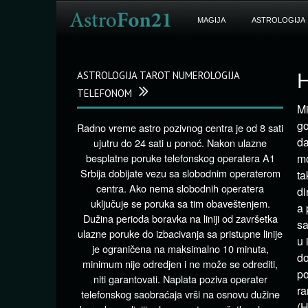
MAGIJA
ASTROLOGIJA
ASTROLOGIJA TAROT NUMEROLOGIJA
H
TELEFONOM
Mi
go
Radno vreme astro pozivnog centra je od 8 sati
da
ujutru do 24 sati u ponoć. Nakon ulazne
besplatne poruke telefonskog operatera A1
mo
Srbija dobijate vezu sa slobodnim operaterom
ta
centra. Ako nema slobodnih operatera
di
uključuje se poruka sa tim obaveštenjem.
a 
Dužina perioda boravka na liniji od završetka
sa
ulazne poruke do izbacivanja sa pristupne linije
u 
je ograničena na maksimalno 10 minuta,
do
minimum nije odredjen i ne može se odrediti,
po
niti garantovati. Naplata poziva operater
ra
telefonskog saobraćaja vrši na osnovu dužine
(H