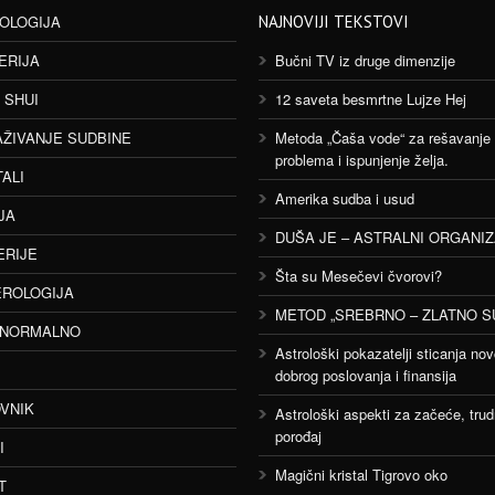
OLOGIJA
NAJNOVIJI TEKSTOVI
ERIJA
Bučni TV iz druge dimenzije
 SHUI
12 saveta besmrtne Lujze Hej
AŽIVANJE SUDBINE
Metoda „Čaša vode“ za rešavanje
problema i ispunjenje želja.
TALI
Amerika sudba i usud
JA
DUŠA JE – ASTRALNI ORGANI
ERIJE
Šta su Mesečevi čvorovi?
ROLOGIJA
METOD „SREBRNO – ZLATNO S
ANORMALNO
Astrološki pokazatelji sticanja nov
dobrog poslovanja i finansija
VNIK
Astrološki aspekti za začeće, trud
porođaj
I
Magični kristal Tigrovo oko
T