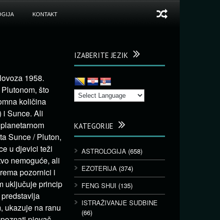
GIJA
KONTAKT
IZABERITE JEZIK
olovoza 1958.
s Plutonom, što
romna količina
 i Sunce. Ali
m planetarnom
KATEGORIJE
ta Sunce / Pluton,
 u djevici teži
ASTROLOGIJA
(658)
stvo nemoguće, ali
EZOTERIJA
(374)
prema pozornici i
 uključuje princip
FENG SHUI
(135)
 predstavlja
ISTRAŽIVANJE SUDBINE
m, ukazuje na ranu
(66)
 poznati pjevač