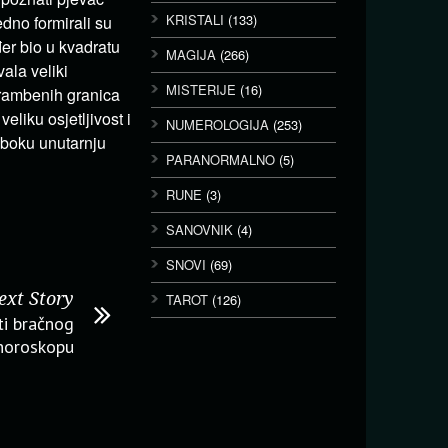
KRISTALI
(133)
dno formirali su
er bio u kvadratu
MAGIJA
(266)
ala veliki
MISTERIJE
(16)
obrambenih granica
eliku osjetljivost i
NUMEROLOGIJA
(253)
uboku unutarnju
PARANORMALNO
(5)
RUNE
(3)
SANOVNIK
(4)
SNOVI
(69)
ext Story
TAROT
(126)
ti bračnog
 horoskopu