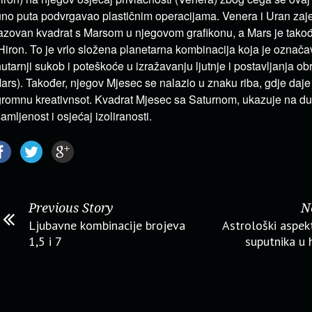
no puta podvrgavao plastičnim operacijama. Venera i Uran zaje
azovan kvadrat s Marsom u njegovom grafikonu, a Mars je takođ
Hiron. To je vrlo složena planetarna kombinacija koja je označav
utarnji sukob i poteškoće u izražavanju ljutnje i postavljanja 
ars). Također, njegov Mjesec se nalazio u znaku riba, gdje daje v
romnu kreativnsot. Kvadrat Mjesec sa Saturnom, ukazuje na d
amljenost i osjećaj izoliranosti.
Previous Story
N
Ljubavne kombinacije brojeva
Astrološki aspek
1,5 i 7
suputnika u