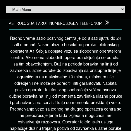
ASTROLOGIJA TAROT NUMEROLOGIJA TELEFONOM
Radno vreme astro pozivnog centra je od 8 sati ujutru do 24
sati u ponoć. Nakon ulazne besplatne poruke telefonskog
operatera A1 Srbija dobijate vezu sa slobodnim operaterom
centra. Ako nema slobodnih operatera uključuje se poruka
sa tim obaveštenjem. Dužina perioda boravka na liniji od
završetka ulazne poruke do izbacivanja sa pristupne linije je
ograničena na maksimalno 10 minuta, minimum nije
odredjen i ne može se odrediti, niti garantovati. Naplata
poziva operater telefonskog saobraćaja vrši na osnovu
dužine boravka na liniji od momenta završetka ulazne poruke
i prebacivanja na servis i traje do momenta prekidanja veze.
Prebacivanje veze sa jednog na drugog operatera centra se
ne preporučuje jer je tada izgledna mogućnost ne
ostvarivanja razgovora. Operater telefonskih usluga
naplaćuje dužinu trajanja poziva od završetka ulazne poruke