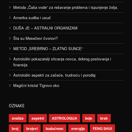
Metoda „Čaša vode“ za rešavanje problema i ispunjenje želja.
Amerika sudba i usud
DUŠA JE – ASTRALNI ORGANIZAM
Šta su Mesečevi čvorovi?
METOD „SREBRNO – ZLATNO SUNCE“
Astrološki pokazatelji sticanja novca, dobrog poslovanja i
finansija
Astrološki aspekti za začeće, trudnoću i porođaj
Magični kristal Tigrovo oko
OZNAKE
analiza
aspekti
ASTROLOGIJA
boje
brak
broj
brojevi
budućnost
energija
FENG SHUI