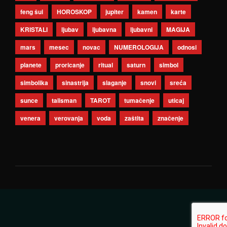
feng šui
HOROSKOP
jupiter
kamen
karte
KRISTALI
ljubav
ljubavna
ljubavni
MAGIJA
mars
mesec
novac
NUMEROLOGIJA
odnosi
planete
proricanje
ritual
saturn
simbol
simbolika
sinastrija
slaganje
snovi
sreća
sunce
talisman
TAROT
tumačenje
uticaj
venera
verovanja
voda
zaštita
značenje