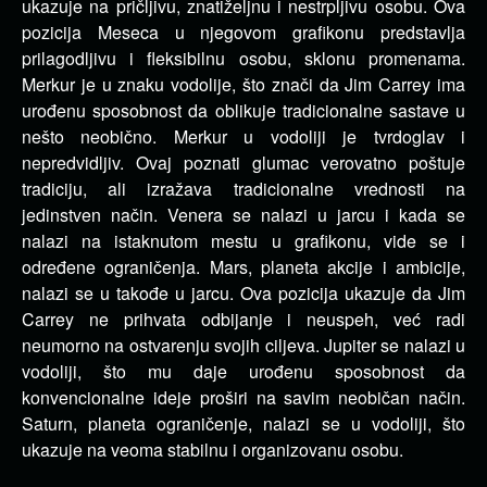
ukazuje na pričljivu, znatiželjnu i nestrpljivu osobu. Ova
pozicija Meseca u njegovom grafikonu predstavlja
prilagodljivu i fleksibilnu osobu, sklonu promenama.
Merkur je u znaku vodolije, što znači da Jim Carrey ima
urođenu sposobnost da oblikuje tradicionalne sastave u
nešto neobično. Merkur u vodoliji je tvrdoglav i
nepredvidljiv. Ovaj poznati glumac verovatno poštuje
tradiciju, ali izražava tradicionalne vrednosti na
jedinstven način. Venera se nalazi u jarcu i kada se
nalazi na istaknutom mestu u grafikonu, vide se i
određene ograničenja. Mars, planeta akcije i ambicije,
nalazi se u takođe u jarcu. Ova pozicija ukazuje da Jim
Carrey ne prihvata odbijanje i neuspeh, već radi
neumorno na ostvarenju svojih ciljeva. Jupiter se nalazi u
vodoliji, što mu daje urođenu sposobnost da
konvencionalne ideje proširi na savim neobičan način.
Saturn, planeta ograničenje, nalazi se u vodoliji, što
ukazuje na veoma stabilnu i organizovanu osobu.