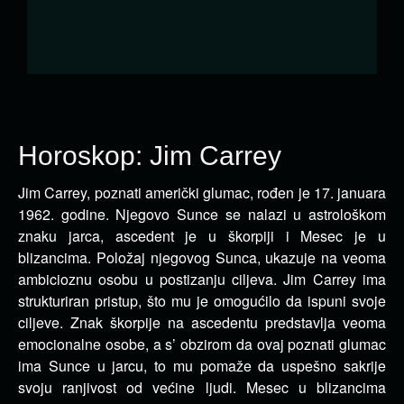
Horoskop: Jim Carrey
Jim Carrey, poznati američki glumac, rođen je 17. januara
1962. godine. Njegovo Sunce se nalazi u astrološkom
znaku jarca, ascedent je u škorpiji i Mesec je u
blizancima. Položaj njegovog Sunca, ukazuje na veoma
ambicioznu osobu u postizanju ciljeva. Jim Carrey ima
strukturiran pristup, što mu je omogućilo da ispuni svoje
ciljeve. Znak škorpije na ascedentu predstavlja veoma
emocionalne osobe, a s’ obzirom da ovaj poznati glumac
ima Sunce u jarcu, to mu pomaže da uspešno sakrije
svoju ranjivost od većine ljudi. Mesec u blizancima