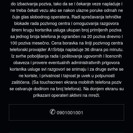
do izbacivanja poziva, tako da se i čekanje veze naplaćuje i
ne treba čekati vezu ako se nakon ulazne poruke odmah ne
čuje glas slobodnog operatera. Radi sprečavanja tehničke
blokade rada pozivnog centra i omogucvanja razgovora
širem krugu korisnika usluga ukupan broj primljenih poziva
sa jednog broja telefona je ograničen na 20 poziva dnevno i
100 poziva mesečno. Cena boravka na liniji pozivnog centra
telefonski provajder A1Srbija naplaćuje 36 dinara po minutu.
Iz svrhe poboljšanja rada i poštovanja ugovornih i licencnih
obaveza i provere eventualnih administrativnih prigovora
korisnika usluge svi razgovori se snimaju i za druge svrhe se
ne koriste, i privatnost i tajnost je uvek u potpunosti
zaštićena. (Sa touchscreen ekrana mobilnih telefona poziv
se ostvaruje dodirom na broj telefona). Na donjem ekranu su
prikazani operateri aktivni na mreži.
✆
0901001001