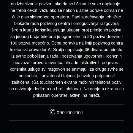
do izbacivanja poziva, tako da se i čekanje veze naplaćuje i
ne treba čekati vezu ako se nakon ulazne poruke odmah ne
čuje glas slobodnog operatera. Radi sprečavanja tehničke
blokade rada pozivnog centra i omogucvanja razgovora
širem krugu korisnika usluga ukupan broj primljenih poziva
sa jednog broja telefona je ograničen na 20 poziva dnevno i
100 poziva mesečno. Cena boravka na liniji pozivnog centra
telefonski provajder A1Srbija naplaćuje 36 dinara po minutu.
Iz svrhe poboljšanja rada i poštovanja ugovornih i licencnih
obaveza i provere eventualnih administrativnih prigovora
korisnika usluge svi razgovori se snimaju i za druge svrhe se
ne koriste, i privatnost i tajnost je uvek u potpunosti
zaštićena. (Sa touchscreen ekrana mobilnih telefona poziv
se ostvaruje dodirom na broj telefona). Na donjem ekranu su
prikazani operateri aktivni na mreži.
✆
0901001001