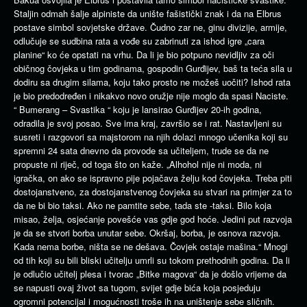
Staljin odmah šalje alpiniste da unište fašistički znak i da na Elbrus
postave simbol sovjetske države. Čudno zar ne, ginu divizije, armije,
odlučuje se sudbina rata a vođe su zabrinuti za ishod igre „cara
planine“ ko će opstati na vrhu. Da li je bio potpuno nevidljiv za oči
običnog čovjeka u tim godinama, gospodin Gurđijev, baš ta teća sila u
dodiru sa drugim silama, koju tako prosto ne možeš uočiti? Ishod rata
je bio predodređen i nikakvo novo oružje nije moglo da spasi Naciste.
“ Bumerang – Svastika “ koju je lansirao Gurđijev 20-ih godina,
odradila je svoj posao. Sve ima kraj, završio se i rat. Nastavljeni su
susreti i razgovori sa majstorom na njih dolazi mnogo učenika koji su
spremni 24 sata dnevno da provode sa učiteljem, trude se da ne
propuste ni riječ, od toga što on kaže. „Alhohol nije ni moda, ni
igračka, on ako se ispravno pije pojačava želju kod čovjeka. Treba piti
dostojanstveno, za dostojanstvenog čovjeka su stvari na primjer za to
da ne bi bio taksi. Ako ne pamtite sebe, tada ste -taksi. Bilo koja
misao, želja, osjećanje povešće vas gdje god hoće. Jedini put razvoja
je da se stvori borba unutar sebe. Okršaj, borba, je osnova razvoja.
Kada nema borbe, ništa se ne dešava. Čovjek ostaje mašina.“ Mnogi
od tih koji su bili bliski učitelju umrli su tokom prethodnih godina. Da li
je odlučio učitelj plesa i tvorac „Bitke magova“ da je došlo vrijeme da
se napusti ovaj život sa tugom, svijet gdje bića koja posjeduju
ogromni potencijal i mogućnosti troše ih na uništenje sebe sličnih.