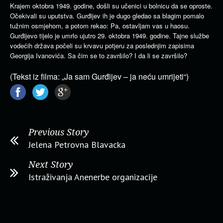
Krajem oktobra 1949. godine, došli su učenici u bolnicu da se oproste.
Očekivali su uputstva. Gurđijev ih je dugo gledao sa blagim pomalo
tužnim osmjehom, a potom rekao: Pa, ostavljam vas u haosu.
Gurđijevo tijelo je umrlo ujutro 29. oktobra 1949. godine. Tajne službe
vodećih država počeli su krvavu potjeru za poslednjim zapisima
Georgija Ivanovića. Sa čim se to završilo? I da li se završilo?
(Tekst iz filma: „Ja sam Gurđijev – ja neću umrijeti“)
Previous Story
Jelena Petrovna Blavacka
Next Story
Istraživanja Anenerbe organizacije