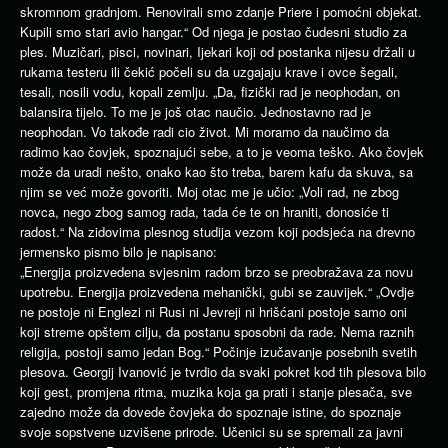
„Energija proizvedena svjesnim radom brzo se preobražava za novu
upotrebu. Energija proizvedena mehanički, gubi se zauvijek.“ „Ovdje
ne postoje ni Englezi ni Rusi ni Jevreji ni hrišćani postoje samo oni
koji streme opštem cilju, da postanu sposobni da rade. Nema raznih
religija, postoji samo jedan Bog.“ Počinje izučavanje posebnih svetih
plesova. Georgij Ivanović je tvrdio da svaki pokret kod tih plesova bilo
koji gest, promjena ritma, muzika koja ga prati i stanje plesača, sve
zajedno može da dovede čovjeka do spoznaje istine, do spoznaje
svoje sopstvene uzvišene prirode. Učenici su se spremali za javni