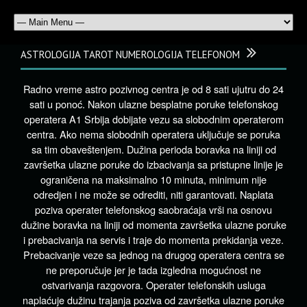
ASTROLOGIJA TAROT NUMEROLOGIJA TELEFONOM
Radno vreme astro pozivnog centra je od 8 sati ujutru do 24
sati u ponoć. Nakon ulazne besplatne poruke telefonskog
operatera A1 Srbija dobijate vezu sa slobodnim operaterom
centra. Ako nema slobodnih operatera uključuje se poruka
sa tim obaveštenjem. Dužina perioda boravka na liniji od
završetka ulazne poruke do izbacivanja sa pristupne linije je
ograničena na maksimalno 10 minuta, minimum nije
odredjen i ne može se odrediti, niti garantovati. Naplata
poziva operater telefonskog saobraćaja vrši na osnovu
dužine boravka na liniji od momenta završetka ulazne poruke
i prebacivanja na servis i traje do momenta prekidanja veze.
Prebacivanje veze sa jednog na drugog operatera centra se
ne preporučuje jer je tada izgledna mogućnost ne
ostvarivanja razgovora. Operater telefonskih usluga
naplaćuje dužinu trajanja poziva od završetka ulazne poruke