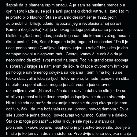
šaptali da iz plamena crpim snagu. A ja sam se mislima prenosio u
djetinjstvo kada su se još slavili paganski obredi vatre, a i zato što mi
je prosto bilo hladno.“ Šta se stvarno desilo? Jer je 1922. jedini
automobil u Tbilisiju udario najpoznatijeg u revolucionarnoj državi
Kamo-a (boljševika) koji je iz nekog razloga poželio da se provoza
biciklom. „Sada moj udes, posle koga sam bio komad svežeg mesa u
čistoj postelji. Oh, Soso! Koga se bojiš, toga se i oslobađaš.“ Da li je
udes podrio snagu Gurđijeva i njegovu vjeru u sebe? Ne, udes je dao
zamajac novini u njegovom radu. Georgij Ivanović je odlučio da je
neophodno da izloži svoj metod na papir. Počinje grandiozna epopeja
u stvaranju knjige sa namjerom da šokira čitaoce otvorenom kritikom
psihologije savremenog čovjeka sa idejama i terminima koji su se
teško ubacivali u lobanje Ijudi. Istovremeno, između raznovrsnih slika
i metafora uporni čitalac mogao je naći veoma jednostavne i
razumljive stvari. „Najbrži način da se razviju duhovne sile je: Da se
strpljivo prenosi subjektivno neprijatno ispoljavanje drugih stvorenja.
Niko i nikada ne može da razumije stradanje drugog ako ga nije sam
doživio, čak i da ima božanski razum i prirodu pravog demona.“ Dvije
sile suprotne jedna drugoj, povećavaju vojnu moć. Sudar nije daleko.
Šta će iz toga proizaći? „Jedna ili dvije sile nijesu u stanju da
proizvedu nikakvu pojavu, neophodno je prisustvo treće sile. Učenje o
tri sile je korjen svih drevnih sistema. Prve dvije sile su čovjeku manje