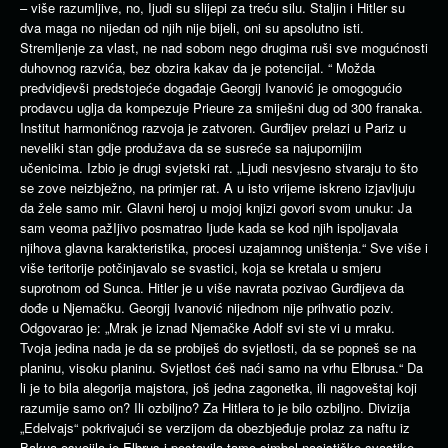
– više razumljive, no, Ijudi su slijepi za treću silu. Staljin i Hitler su
dva maga no nijedan od njih nije bijeli, oni su apsolutno isti.
Stremljenje za vlast, ne nad sobom nego drugima ruši sve mogućnosti
duhovnog razvića, bez obzira kakav da je potencijal. “ Možda
predvidjevši predstojeće događaje Georgij Ivanović je omogogućio
prodavcu uglja da kompezuje Prieure za smiješni dug od 300 franaka.
Institut harmoničnog razvoja je zatvoren. Gurđijev prelazi u Pariz u
neveliki stan gdje produžava da se susreće sa najupornijim
učenicima. Izbio je drugi svjetski rat. „Ljudi nesvjesno stvaraju to što
se zove neizbježno, na primjer rat. A u isto vrijeme iskreno izjavljuju
da žele samo mir. Glavni heroj u mojoj knjizi govori svom unuku: Ja
sam veoma pažIjivo posmatrao Ijude kada se kod njih ispoljavala
njihova glavna karakteristika, procesi uzajamnog uništenja.“ Sve više i
više teritorije potčinjavalo se svastici, koja se kretala u smjeru
suprotnom od Sunca. Hitler je u više navrata pozivao Gurđijeva da
dođe u Njemačku. Georgij Ivanović nijednom nije prihvatio poziv.
Odgovarao je: „Mrak je iznad Njemačke Adolf svi ste vi u mraku.
Tvoja jedina nada je da se probiješ do svjetlosti, da se popneš se na
planinu, visoku planinu. Svjetlost ćeš naći samo na vrhu Elbrusa.“ Da
li je to bila alegorija majstora, još jedna zagonetka, ili nagoveštaj koji
razumije samo on? Ili ozbiljno? Za Hitlera to je bilo ozbiljno. Divizija
„Edelvajs“ pokrivajući se verzijom da obezbjeđuje prolaz za naftu iz
Bakua osvojila je Elbrus i postavila tamo simbol nacističke svastike.