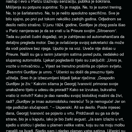
nastup i evo u Parizu izazivaju senzaciju, publika je šokirana.
MišIjenja su potpuno suprotna: To je magija. Ne, to je surovi trening.
Ne, to je šarlatanstvo. Ne, to je nešto apsolutno specifično. Sve je
bilo sjajno, po prvi put tokom nekoliko zadnjih godina. Odjednom se
desilo nešto strašno. U junu 1924. godine, Gorđijev je zbog posla išao
u Pariz namjeravao je da se vrati u la Prieure svojim „Sitroenom“.
Tada su počeli čudni događaji, on je zahtijevao od automehaničara da
detaljno pregleda motor. Dao je ovlašćenje svojoj sekretarici da može
da vodi poslove bez njega. Uputio je na voz. Uveče nije došao u
Prieure. Našli su ga u ranim jutarnjim satima pored puta, nedaleko od
slupanog automobila. Ljekari pogledavši tijelo su zaključili: „Umro je,
vozite u mrtvačnicu. „. Vijest se trenutno proširila po cijelom svijetu.
„Besmrtni Gurđijev je umro. “ Učenici su došli da preuzmu tijelo
učitelja. Sreo ih je izbezumljeni blijedi Ijekar riječima: „Gospodin
Gurđijev je živ.“ Kakvim silama je Georgij Ivanović primorao svoje
unakaženo tijelo u udesu da proradi? Kako se izvukao, bukvalno
vratio iz mrtvih? Kako je dao naredbu svojoj biološkoj mašini da živi,
radi? „Gurđijev je imao automobilsku nesreću! To je nemoguće! Jer on
nije podložan slučajnosti. “ – Uspenski. Ali se desilo. Posle mjesec
dana, Georgij Ivanović se pojavio u vrtu. Pridržavali su ga sa dvije
strane, bio je u kaputu, iako je bio žarki avgust. „Ja sam izlazio u vrt,
sjedio u stolicu i gledao u plamen velike vatre, koju su na moju molbu
zapalili na livadi. Sjedio sam i gledao plamen vatre satima. Učenici su