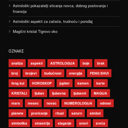
Astrološki pokazatelji sticanja novca, dobrog poslovanja i
finansija
Astrološki aspekti za začeće, trudnoću i porođaj
Magični kristal Tigrovo oko
OZNAKE
analiza
aspekti
ASTROLOGIJA
boje
brak
broj
brojevi
budućnost
energija
FENG SHUI
feng šui
HOROSKOP
jupiter
kamen
karte
KRISTALI
ljubav
ljubavna
ljubavni
MAGIJA
mars
mesec
novac
NUMEROLOGIJA
odnosi
planete
proricanje
ritual
saturn
simbol
simbolika
sinastrija
slaganje
snovi
sreća