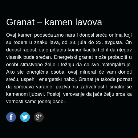
Granat – kamen lavova
Ovaj kamen podseća zrno nara i donosi sreću onima koji
su rođeni u znaku lava, od 23. jula do 23. avgusta.
On
donosi radost, daje prijatnu komunikaciju i čini da njegov
vlasnik bude srećan. Energetski granat može probuditi u
osobi strastvene želje i težnju da se sve materijalizuje.
Ako ste energična osoba, ovaj mineral će vam doneti
sreću, uspeh i energetski naboj. Granat je takođe poznat
da sprečava varanje, poziva na zahvalnost i smatra se
kamenom ljubavi. Postoji verovanje da jača želju srca ka
vernosti samo jednoj osobi.