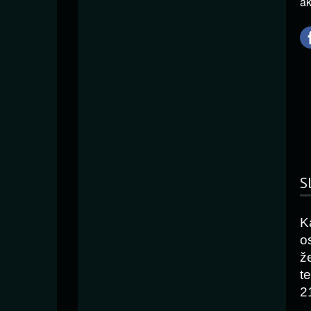
ak
S
K
o
ž
t
2