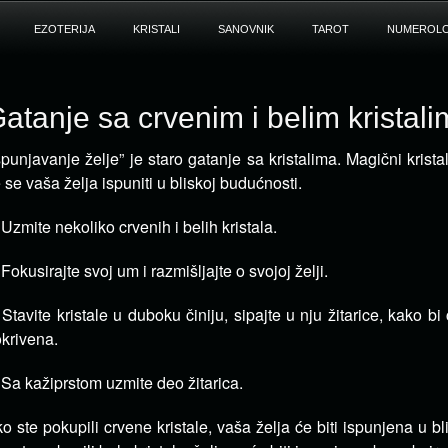
EZOTERIJA
KRISTALI
SANOVNIK
TAROT
NUMEROLO
atanje sa crvenim i belim kristal
spunjavanje želje” je staro gatanje sa kristalima. Magični krista
 se vaša želja ispuniti u bliskoj budućnosti.
 Uzmite nekoliko crvenih i belih kristala.
 Fokusirajte svoj um i razmišljajte o svojoj želji.
 Stavite kristale u duboku činiju, sipajte u nju žitarice, kako bi
krivena.
 Sa kažiprstom uzmite deo žitarica.
o ste pokupili crvene kristale, vaša želja će biti ispunjena u bl