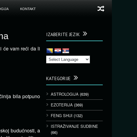
GIJA
KONTAKT
ima
IZABERITE JEZIK
li će vam reći da li
KATEGORIJE
ASTROLOGIJA
(639)
 činija bila potpuno
EZOTERIJA
(369)
FENG SHUI
(132)
ISTRAŽIVANJE SUDBINE
iskoj budućnosti, a
(66)