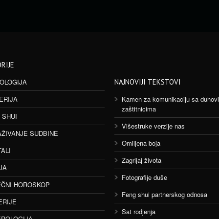
RIJE
OLOGIJA
NAJNOVIJI TEKSTOVI
ERIJA
Kamen za komunikaciju sa duhov
zaštitnicima
 SHUI
Višestruke verzije nas
AŽIVANJE SUDBINE
Omiljena boja
TALI
Zagrljaj života
JA
Fotografije duše
ČNI HOROSKOP
Feng shui partnerskog odnosa
ERIJE
Sat rodjenja
ROLOGIJA