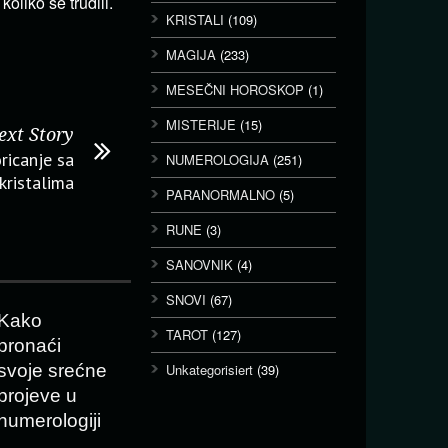
koliko se trudili.
KRISTALI
(109)
MAGIJA
(233)
MESEČNI HOROSKOP
(1)
MISTERIJE
(15)
ext Story
ricanje sa
NUMEROLOGIJA
(251)
kristalima
PARANORMALNO
(5)
RUNE
(3)
SANOVNIK
(4)
SNOVI
(67)
Kako
TAROT
(127)
pronaći
svoje srećne
Unkategorisiert
(39)
brojeve u
numerologiji