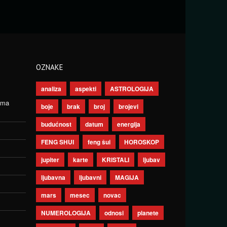
OZNAKE
analiza
aspekti
ASTROLOGIJA
ima
boje
brak
broj
brojevi
budućnost
datum
energija
FENG SHUI
feng šui
HOROSKOP
jupiter
karte
KRISTALI
ljubav
ljubavna
ljubavni
MAGIJA
mars
mesec
novac
NUMEROLOGIJA
odnosi
planete