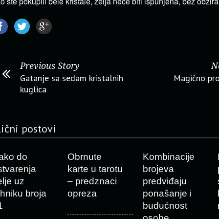
o ste pokupili bele kristale, želja neće biti ispunjena, bez obzira 
Previous Story
N
Gatanje sa sedam kristalnih
Magično pro
kuglica
lični postovi
ako do
Obrnute
Kombinacije
stvarenja
karte u tarotu
brojeva
elje uz
– predznaci
predviđaju
ehniku broja
opreza
ponašanje i
1
budućnost
osobe