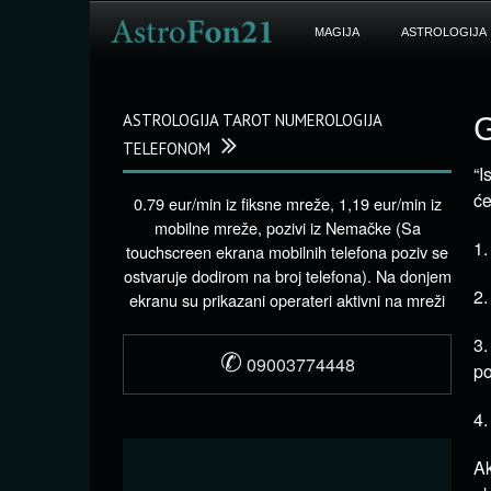
MAGIJA
ASTROLOGIJA
ASTROLOGIJA TAROT NUMEROLOGIJA
G
TELEFONOM
“I
će
0.79 eur/min iz fiksne mreže, 1,19 eur/min iz
mobilne mreže, pozivi iz Nemačke (Sa
1.
touchscreen ekrana mobilnih telefona poziv se
ostvaruje dodirom na broj telefona). Na donjem
2.
ekranu su prikazani operateri aktivni na mreži
3.
✆
09003774448
po
4.
Ak