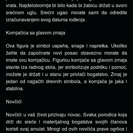
vrata. Najdelotvornije bi bilo kada bi žabicu držali u svom
srećnom uglu. Srećni ugao morate sami da odredite
izračunavanjem svog datuma rođenja .
Kornjačica sa glavom zmaja
Ova figura je simbol uspeha, snage i napretka. Ukoliko
želite da započnete novi posao obavezno morate da
imate ovu kornjačicu. Figuricu kornjače sa glavom zmaja
stavite iza radnog stola, jer simbolizuje podršku i pomoć,
možete je držati i u stanu jer privlači bogatstvo. Zmaj je
jedan od najjačih drevnih simbola, a kornjača je jaka i
stabilna.
Novčići
Novčići u vaš život prizivaju novac. Svaka porodica koja
drži do sreće i materijalnog bogatstva svojih članova
koristi ovaj amulet. Mnogi od ovih novčića prave ogrlice i