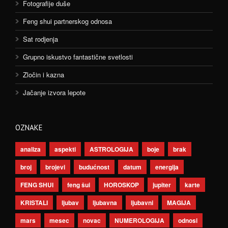
Fotografije duše
Feng shui partnerskog odnosa
Sat rodjenja
Grupno iskustvo fantastične svetlosti
Zločin i kazna
Jačanje izvora lepote
OZNAKE
analiza
aspekti
ASTROLOGIJA
boje
brak
broj
brojevi
budućnost
datum
energija
FENG SHUI
feng šui
HOROSKOP
jupiter
karte
KRISTALI
ljubav
ljubavna
ljubavni
MAGIJA
mars
mesec
novac
NUMEROLOGIJA
odnosi