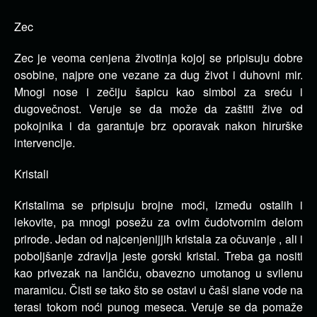
Zec
Zec je veoma cenjena životinja kojoj se pripisuju dobre
osobine, najpre one vezane za dug život i duhovni mir.
Mnogi nose i zečiju šapicu kao simbol za sreću i
dugovečnost. Veruje se da može da zaštiti žive od
pokojnika i da garantuje brz oporavak nakon hirurške
intervencije.
Kristali
Kristalima se pripisuju brojne moći, između ostalih i
lekovite, pa mnogi posežu za ovim čudotvornim delom
prirode. Jedan od najcenjenijjih kristala za očuvanje , ali i
poboljšanje zdravlja jeste gorski kristal. Treba ga nositi
kao privezak na lančiću, obavezno umotanog u svilenu
maramicu. Čisti se tako što se ostavi u čaši slane vode na
terasi tokom noći punog meseca. Veruje se da pomaže