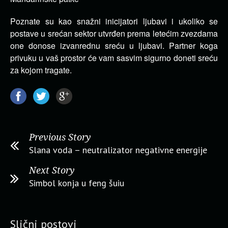
Poznate su kao snažni inicijatori ljubavi i ukoliko se
postave u srećan sektor utvrđen prema letećim zvezdama
one donose izvanrednu sreću u ljubavi. Partner koga
privuku u vaš prostor će vam sasvim sigurno doneti sreću
za kojom tragate.
Previous Story
Slana voda – neutralizator negativne energije
Next Story
Simbol konja u feng šuiu
Slični postovi