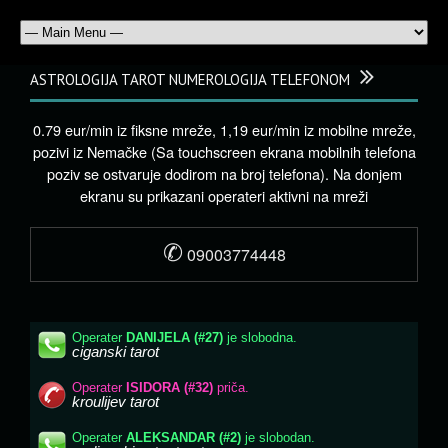
ASTROLOGIJA TAROT NUMEROLOGIJA TELEFONOM
0.79 eur/min iz fiksne mreže, 1,19 eur/min iz mobilne mreže,
pozivi iz Nemačke (Sa touchscreen ekrana mobilnih telefona
poziv se ostvaruje dodirom na broj telefona). Na donjem
ekranu su prikazani operateri aktivni na mreži
✆
09003774448