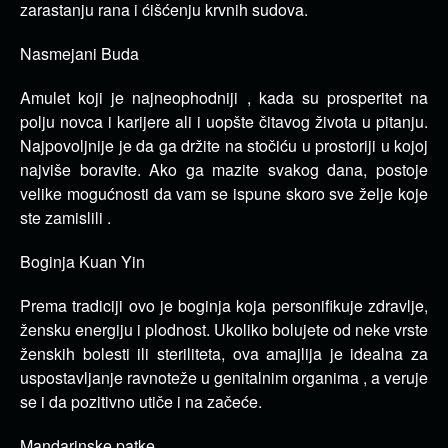
zarastanju rana i ćišćenju krvnih sudova.
Nasmejani Buda
Amulet koji je najneophodniji , kada su prosperitet na
polju novca i karijere ali i uopšte čitavog života u pitanju.
Najpovoljnije je da ga držite na stočiću u prostoriji u kojoj
najviše boravite. Ako ga mazite svakog dana, postoje
velike mogućnosti da vam se ispune skoro sve želje koje
ste zamislili .
Boginja Kuan Yin
Prema tradiciji ovo je boginja koja personifikuje zdravlje,
žensku energiju i plodnost. Ukoliko bolujete od neke vrste
ženskih bolesti ili steriliteta, ova amajlija je idealna za
uspostavljanje ravnoteže u genitalnim organima , a veruje
se i da pozitivno utiče i na začeće.
Mandarinske patke