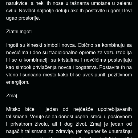
narukvice, a neki ih nose u tašnama umotane u zelenu
svilu. Novčići najbolje deluju ako ih postavite u gornji levi
ugao prostorije.
Zlatni ingoti
Ingoti su kineski simboli novca. Obično se kombinuju sa
novčićima i deo su tradicionalne opreme za vezu izobilja
ili se u kombinaciji sa kristalima i novčićima postavljaju
kao simboli privlačenja novca i bogatstva. Postavite ih na
vidno i sunčano mesto kako bi se uvek punili pozitivnom
energijom.
Zmaj
Mitsko biće i jedan od nejčešće upotrebljavanih
talismana. Veruje se da donosi uspeh, sreću u poslovnom
i privatnom životu, ali i dug život. Zmaj je jedan od
najjačih talismana za zdravlje, jer regeneriše unutrašnju