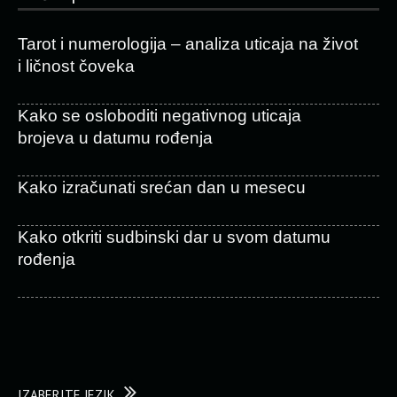
Tarot i numerologija – analiza uticaja na život
i ličnost čoveka
Kako se osloboditi negativnog uticaja
brojeva u datumu rođenja
Kako izračunati srećan dan u mesecu
Kako otkriti sudbinski dar u svom datumu
rođenja
IZABERITE JEZIK