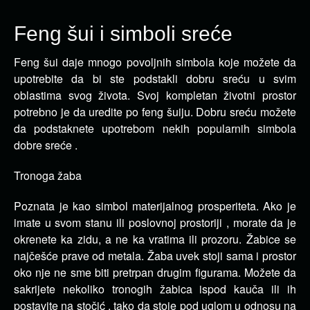
Feng šui i simboli sreće
Feng šui daje mnogo povoljnih simbola koje možete da
upotrebite da bi ste podstakli dobru sreću u svim
oblastima svog života.
Svoj kompletan životni prostor
potrebno je da uredite po feng šuiju. Dobru sreću možete
da podstaknete upotrebom nekih popularnih simbola
dobre sreće .
Tronoga žaba
Poznata je kao simbol materijalnog prosperiteta. Ako je
imate u svom stanu ili poslovnoj prostoriji , morate da je
okrenete ka zidu, a ne ka vratima ili prozoru. Žabice se
najčešće prave od metala. Žaba uvek stoji sama i prostor
oko nje ne sme biti pretrpan drugim figurama. Možete da
sakrijete nekoliko tronogih žabica ispod kauča ili ih
postavite na stočić , tako da stoje pod uglom u odnosu na