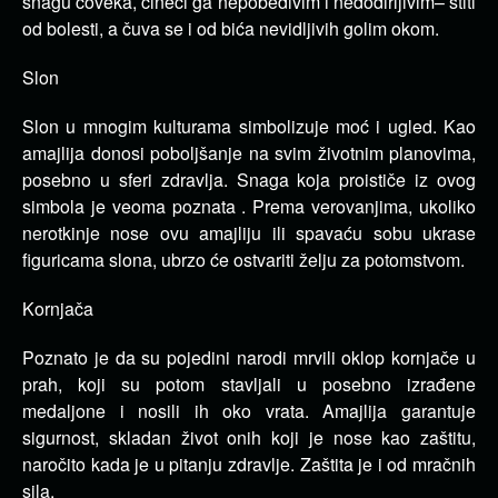
snagu čoveka, čineći ga nepobedivim i nedodirljivim– štiti
od bolesti, a čuva se i od bića nevidljivih golim okom.
Slon
Slon u mnogim kulturama simbolizuje moć i ugled. Kao
amajlija donosi poboljšanje na svim životnim planovima,
posebno u sferi zdravlja. Snaga koja proističe iz ovog
simbola je veoma poznata . Prema verovanjima, ukoliko
nerotkinje nose ovu amajliju ili spavaću sobu ukrase
figuricama slona, ubrzo će ostvariti želju za potomstvom.
Kornjača
Poznato je da su pojedini narodi mrvili oklop kornjače u
prah, koji su potom stavljali u posebno izrađene
medaljone i nosili ih oko vrata. Amajlija garantuje
sigurnost, skladan život onih koji je nose kao zaštitu,
naročito kada je u pitanju zdravlje. Zaštita je i od mračnih
sila.