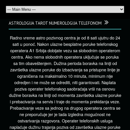
ASTROLOGIJA TAROT NUMEROLOGIJA TELEFONOM
Radno vreme astro pozivnog centra je od 8 sati ujutru do 24
sati u ponoć. Nakon ulazne besplatne poruke telefonskog
operatera A1 Srbija dobijate vezu sa slobodnim operaterom
centra. Ako nema slobodnih operatera uključuje se poruka
sa tim obaveštenjem. Dužina perioda boravka na liniji od
završetka ulazne poruke do izbacivanja sa pristupne linije je
ograničena na maksimalno 10 minuta, minimum nije
odredjen i ne može se odrediti, niti garantovati. Naplata
poziva operater telefonskog saobraćaja vrši na osnovu
dužine boravka na liniji od momenta završetka ulazne poruke
i prebacivanja na servis i traje do momenta prekidanja veze.
Prebacivanje veze sa jednog na drugog operatera centra se
ne preporučuje jer je tada izgledna mogućnost ne
ostvarivanja razgovora. Operater telefonskih usluga
naplaćuje dužinu trajanja poziva od završetka ulazne poruke