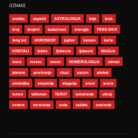
OZNAKE
analiza
aspekti
ASTROLOGIJA
boje
brak
broj
brojevi
budućnost
energija
FENG SHUI
feng šui
HOROSKOP
jupiter
kamen
karte
KRISTALI
ljubav
ljubavna
ljubavni
MAGIJA
mars
mesec
novac
NUMEROLOGIJA
odnosi
planete
proricanje
ritual
saturn
simbol
simbolika
sinastrija
slaganje
snovi
sreća
sunce
talisman
TAROT
tumačenje
uticaj
venera
verovanja
voda
zaštita
značenje