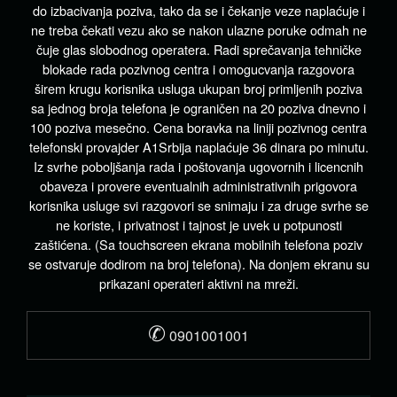
do izbacivanja poziva, tako da se i čekanje veze naplaćuje i
ne treba čekati vezu ako se nakon ulazne poruke odmah ne
čuje glas slobodnog operatera. Radi sprečavanja tehničke
blokade rada pozivnog centra i omogucvanja razgovora
širem krugu korisnika usluga ukupan broj primljenih poziva
sa jednog broja telefona je ograničen na 20 poziva dnevno i
100 poziva mesečno. Cena boravka na liniji pozivnog centra
telefonski provajder A1Srbija naplaćuje 36 dinara po minutu.
Iz svrhe poboljšanja rada i poštovanja ugovornih i licencnih
obaveza i provere eventualnih administrativnih prigovora
korisnika usluge svi razgovori se snimaju i za druge svrhe se
ne koriste, i privatnost i tajnost je uvek u potpunosti
zaštićena. (Sa touchscreen ekrana mobilnih telefona poziv
se ostvaruje dodirom na broj telefona). Na donjem ekranu su
prikazani operateri aktivni na mreži.
✆
0901001001