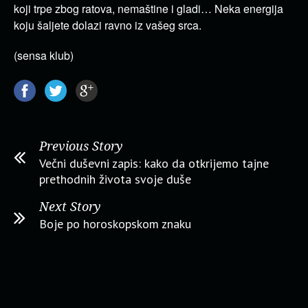
koji trpe zbog ratova, nemaštine i gladi… Neka energija
koju šaljete dolazi ravno iz vašeg srca.
(sensa klub)
Previous Story
Večni duševni zapis: kako da otkrijemo tajne
prethodnih života svoje duše
Next Story
Boje po horoskopskom znaku