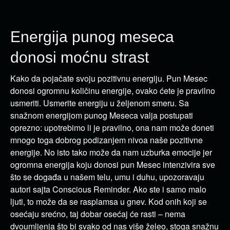
Energija punog meseca
donosi moćnu strast
Kako da pojačate svoju pozitivnu energiju. Pun Mesec
donosi ogromnu količinu energije, ovako ćete je pravilno
usmeriti. Usmerite energiju u željenom smeru. Sa
snažnom energijom punog Meseca valja postupati
oprezno: upotrebimo li je pravilno, ona nam može doneti
mnogo toga dobrog podizanjem nivoa naše pozitivne
energije. No isto tako može da nam uzburka emocije jer
ogromna energija koju donosi pun Mesec intenzivira sve
što se događa u našem telu, umu i duhu, upozoravaju
autori sajta Conscious Reminder. Ako ste i samo malo
ljuti, to može da se rasplamsa u gnev. Kod onih koji se
osećaju srećno, taj dobar osećaj će rasti – nema
dvoumljenja što bi svako od nas više želeo, stoga snažnu