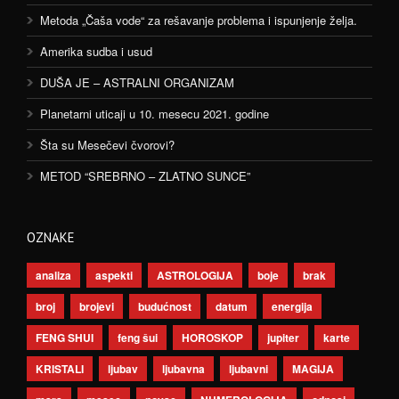
Metoda „Čaša vode“ za rešavanje problema i ispunjenje želja.
Amerika sudba i usud
DUŠA JE – ASTRALNI ORGANIZAM
Planetarni uticaji u 10. mesecu 2021. godine
Šta su Mesečevi čvorovi?
METOD “SREBRNO – ZLATNO SUNCE”
OZNAKE
analiza
aspekti
ASTROLOGIJA
boje
brak
broj
brojevi
budućnost
datum
energija
FENG SHUI
feng šui
HOROSKOP
jupiter
karte
KRISTALI
ljubav
ljubavna
ljubavni
MAGIJA