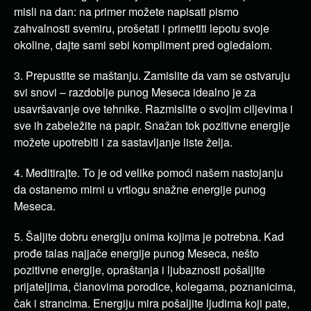
misli na dan: na primer možete napisati pismo
zahvalnosti svemiru, prošetati i primetiti lepotu svoje
okoline, dajte sami sebi kompliment pred ogledalom.
3. Prepustite se maštanju. Zamislite da vam se ostvaruju
svi snovi – razdoblje punog Meseca idealno je za
usavršavanje ove tehnike. Razmislite o svojim ciljevima i
sve ih zabeležite na papir. Snažan tok pozitivne energije
možete upotrebiti i za sastavljanje liste želja.
4. Meditirajte. To je od velike pomoći našem nastojanju
da ostanemo mirni u vrtlogu snažne energije punog
Meseca.
5. Šaljite dobru energiju onima kojima je potrebna. Kad
prođe talas najjače energije punog Meseca, nešto
pozitivne energije, opraštanja i ljubaznosti pošaljite
prijateljima, članovima porodice, kolegama, poznanicima,
čak i strancima. Energiju mira pošaljite ljudima koji pate,