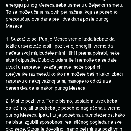
energiju punog Meseca treba usmeriti u željenom smeru.
To se može učiniti na ovih pet načina, koji se posebno
preporučuju dva dana pre i dva dana posle punog
Meseca.
1. Suzdržite se. Pun je Mesec vreme kada trebate da
težite uravnoteženosti i pozitivnoj energiji, vreme da
nađete svoj mir, budete mirni i tihi i prema potrebi, neke
stvari otpustite. Duboko udahnite i nemojte da se date
uvući u rasprave i svađe jer sve može poprimiti
(pre)velike razmere.Ukoliko ne možete baš nikako izbeći
raspravu o nekoj važnoj temi, nastojte to odložiti za
barem dva dana nakon punog Meseca.
2. Mislite pozitivno. Tome bismo, uostalom, uvek trebali
da težimo, ali ta potreba je posebno naglašena u vreme
punog Meseca. Ipak, i tu je potrebna uravnoteženost kako
ne biste izgubili sposobnost realističnog pogleda na sve
oko sebe. Stoga je dovoljno i samo pet minuta pozitivnih