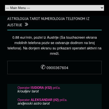
ASTROLOGIJA TAROT NUMEROLOGIJA TELEFONOM IZ
AUSTRIJE
0.88 eur/min, pozivi iz Austrije (Sa touchscreen ekrana
mobilnih telefona poziv se ostvaruje dodirom na broj
telefona). Na donjem ekranu su prikazani operateri aktivni na
mreži.
✆
0900367604