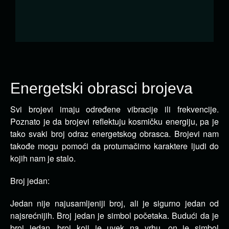
Energetski obrasci brojeva
Svi brojevi imaju određene vibracije ili frekvencije.
Poznato je da brojevi reflektuju kosmičku energiju, pa je
tako svaki
broj odraz energetskog obrasca. Brojevi nam
takođe mogu pomoći da protumačimo karaktere ljudi do
kojih nam je stalo.
Broj jedan:
Jedan nije najusamljeniji broj, ali je sigurno jedan od
najsrećnijih. Broj jedan je simbol početaka. Budući da je
broj jedan, broj koji je uvek na vrhu, on je simbol