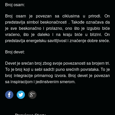
Broj osam:
Broj osam je povezan sa ciklusima u prirodi. On
predstavlja simbol beskonačnosti . Takođe označava da
je sve beskonačno i prolazno, ono što je izgubio biće
vraćeno, što je daleko i na kraju biće u blizini. On
predstavlja energetsku savitljivost i značenje dobre sreće.
Broj devet:
Devet je srećan broj zbog svoje povezanosti sa brojem tri.
To je broj koji u sebi sadrži puno srećnih povrataka. To je
broj integracije primarnog izvora. Broj devet je povezan
sa inspiracijom i jedinstvenim smerom.