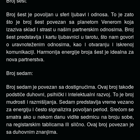
Broj šest:
Broj šest je povoljan u sferi ljubavi i odnosa. To je zato
što je broj šest povezan sa planetom Venerom koja
izaziva sklad i strast u našim partnerskim odnosima. Broj
šest predstavlja i kartu ljubavnici u tarotu, što nam govori
o uravnoteženim odnosima, kao i otvaranju i iskrenoj
komunikaciji. Harmonija energije broja šest je idealna za
nova partnerstva.
Broj sedam:
Broj sedam je povezan sa dostignućima. Ovaj broj takođe
podstiče duhovni, psihički i intelektualni razvoj. To je broj
mudrosti i razmišljanja. Sedam predstavlja vreme vezano
za energiju i često signalizira povoljan period. Srećom se
smatra ako u nekom danu vidite sedmicu na broju sobe,
na registarskim tablicama ili slično. Ovaj broj povezan je
sa duhovnim znanjima.