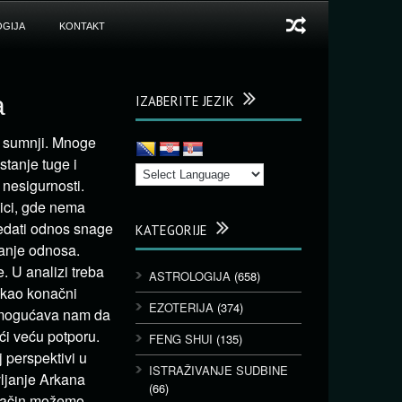
GIJA
KONTAKT
a
IZABERITE JEZIK
n sumnji. Mnoge
stanje tuge i
nesigurnosti.
nici, gde nema
ledati odnos snage
KATEGORIJE
čanje odnosa.
 U analizi treba
ASTROLOGIJA
(658)
a kao konačni
EZOTERIJA
(374)
 omogućava nam da
ći veću potporu.
FENG SHUI
(135)
 perspektivi u
ISTRAŽIVANJE SUDBINE
ljanje Arkana
(66)
 način možemo