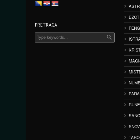
ASTR
EZOT
PRETRAGA
FENG
ISTR
KRIS
MAGI
MIST
NUME
PAR
RUNE
SANO
SNOV
TARO