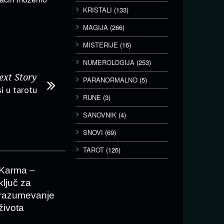
KRISTALI
(133)
MAGIJA
(266)
MISTERIJE
(16)
NUMEROLOGIJA
(253)
ext Story
PARANORMALNO
(5)
si u tarotu
RUNE
(3)
SANOVNIK
(4)
SNOVI
(69)
TAROT
(126)
Karma –
ključ za
razumevanje
života