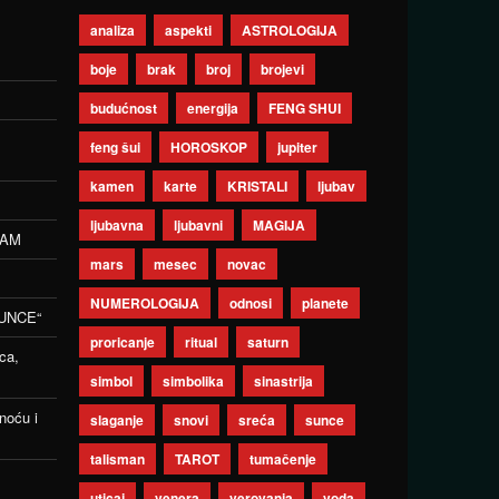
analiza
aspekti
ASTROLOGIJA
boje
brak
broj
brojevi
budućnost
energija
FENG SHUI
feng šui
HOROSKOP
jupiter
kamen
karte
KRISTALI
ljubav
ljubavna
ljubavni
MAGIJA
ZAM
mars
mesec
novac
NUMEROLOGIJA
odnosi
planete
UNCE“
proricanje
ritual
saturn
ca,
simbol
simbolika
sinastrija
noću i
slaganje
snovi
sreća
sunce
talisman
TAROT
tumačenje
uticaj
venera
verovanja
voda