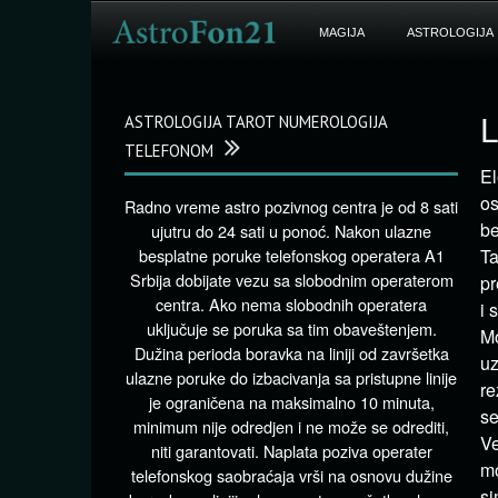
MAGIJA
ASTROLOGIJA
ASTROLOGIJA TAROT NUMEROLOGIJA
L
TELEFONOM
El
os
Radno vreme astro pozivnog centra je od 8 sati
be
ujutru do 24 sati u ponoć. Nakon ulazne
besplatne poruke telefonskog operatera A1
Ta
Srbija dobijate vezu sa slobodnim operaterom
pr
centra. Ako nema slobodnih operatera
i 
uključuje se poruka sa tim obaveštenjem.
Mo
Dužina perioda boravka na liniji od završetka
uz
ulazne poruke do izbacivanja sa pristupne linije
re
je ograničena na maksimalno 10 minuta,
se
minimum nije odredjen i ne može se odrediti,
Ve
niti garantovati. Naplata poziva operater
mo
telefonskog saobraćaja vrši na osnovu dužine
si