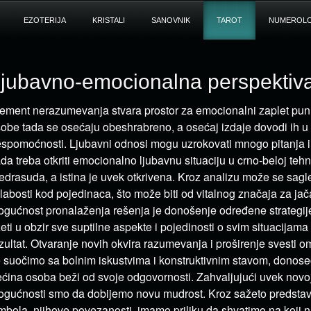
EZOTERIJA
KRISTALI
SANOVNIK
TAROT
NUMEROLO
jubavno-emocionalna perspektiv
ement nerazumevanja stvara prostor za emocionalni zaplet pu
obe tada se osećaju obeshrabreno, a osećaj izdaje dovodi ih u 
spomoćnosti. Ljubavni odnosi mogu uzrokovati mnogo pitanja i 
da treba otkriti emocionalno ljubavnu situaciju u crno-beloj teh
edrasuda, a istina je uvek otkrivena. Kroz analizu može se sag
slabosti kod pojedinaca, što može biti od vitalnog značaja za ja
gućnost pronalaženja rešenja je donošenje određene strategije.
eti u obzir sve suptilne aspekte i pojedinosti o svim situacijam
zultat. Otvaranje novih okvira razumevanja i proširenje svesti
 suočimo sa bolnim iskustvima i konstruktivnim stavom, donose
ćina osoba beži od svoje odgovornosti. Zahvaljujući uvek novoj
gućnosti smo da dobijemo novu mudrost. Kroz sažeto predstav
mbola, njihove povezanosti, imamo priliku da shvatimo na koji