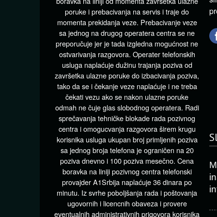
boravka na liniji od momenta završetka ulazne
pr
poruke i prebacivanja na servis i traje do
momenta prekidanja veze. Prebacivanje veze
sa jednog na drugog operatera centra se ne
preporučuje jer je tada izgledna mogućnost ne
ostvarivanja razgovora. Operater telefonskih
usluga naplaćuje dužinu trajanja poziva od
završetka ulazne poruke do izbacivanja poziva,
tako da se i čekanje veze naplaćuje i ne treba
čekati vezu ako se nakon ulazne poruke
odmah ne čuje glas slobodnog operatera. Radi
sprečavanja tehničke blokade rada pozivnog
centra i omogucvanja razgovora širem krugu
S
korisnika usluga ukupan broj primljenih poziva
sa jednog broja telefona je ograničen na 20
poziva dnevno i 100 poziva mesečno. Cena
Mi
boravka na liniji pozivnog centra telefonski
in
provajder A1Srbija naplaćuje 36 dinara po
in
minutu. Iz svrhe poboljšanja rada i poštovanja
ugovornih i licencnih obaveza i provere
eventualnih administrativnih prigovora korisnika