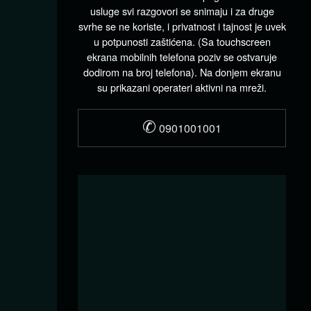
usluge svi razgovori se snimaju i za druge
svrhe se ne koriste, i privatnost i tajnost je uvek
u potpunosti zaštićena. (Sa touchscreen
ekrana mobilnih telefona poziv se ostvaruje
dodirom na broj telefona). Na donjem ekranu
su prikazani operateri aktivni na mreži.
✆
0901001001