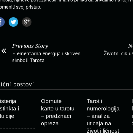
omeniti svoj pristup.
Previous Story
N
Elementarna energija i skriveni
Životni ciklu
simboli Tarota
lični postovi
sterija
Obrnute
Tarot i
stinkta i
karte u tarotu
numerologija
tuicije
– predznaci
– analiza
opreza
uticaja na
život i ličnost