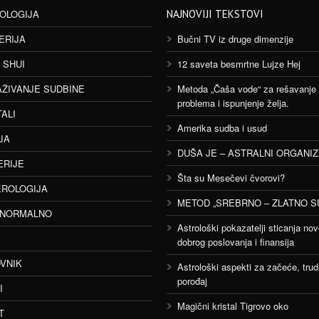
OLOGIJA
NAJNOVIJI TEKSTOVI
ERIJA
Bučni TV iz druge dimenzije
 SHUI
12 saveta besmrtne Lujze Hej
AŽIVANJE SUDBINE
Metoda „Čaša vode“ za rešavanje
problema i ispunjenje želja.
TALI
Amerika sudba i usud
JA
DUŠA JE – ASTRALNI ORGANI
ERIJE
Šta su Mesečevi čvorovi?
ROLOGIJA
METOD „SREBRNO – ZLATNO S
ANORMALNO
Astrološki pokazatelji sticanja nov
dobrog poslovanja i finansija
VNIK
Astrološki aspekti za začeće, trud
porođaj
I
Magični kristal Tigrovo oko
T