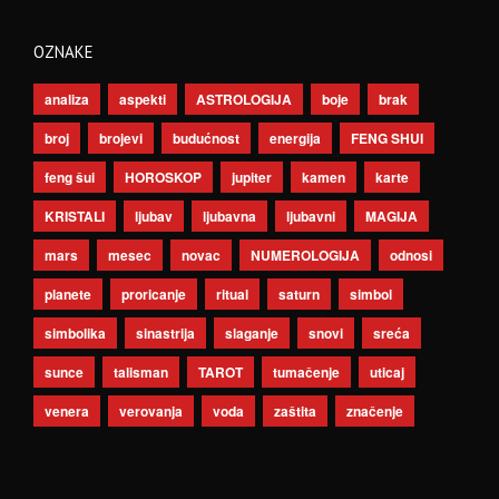
OZNAKE
analiza
aspekti
ASTROLOGIJA
boje
brak
broj
brojevi
budućnost
energija
FENG SHUI
feng šui
HOROSKOP
jupiter
kamen
karte
KRISTALI
ljubav
ljubavna
ljubavni
MAGIJA
mars
mesec
novac
NUMEROLOGIJA
odnosi
planete
proricanje
ritual
saturn
simbol
simbolika
sinastrija
slaganje
snovi
sreća
sunce
talisman
TAROT
tumačenje
uticaj
venera
verovanja
voda
zaštita
značenje