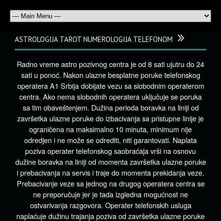
ASTROLOGIJA TAROT NUMEROLOGIJA TELEFONOM
Radno vreme astro pozivnog centra je od 8 sati ujutru do 24
sati u ponoć. Nakon ulazne besplatne poruke telefonskog
operatera A1 Srbija dobijate vezu sa slobodnim operaterom
centra. Ako nema slobodnih operatera uključuje se poruka
sa tim obaveštenjem. Dužina perioda boravka na liniji od
završetka ulazne poruke do izbacivanja sa pristupne linije je
ograničena na maksimalno 10 minuta, minimum nije
odredjen i ne može se odrediti, niti garantovati. Naplata
poziva operater telefonskog saobraćaja vrši na osnovu
dužine boravka na liniji od momenta završetka ulazne poruke
i prebacivanja na servis i traje do momenta prekidanja veze.
Prebacivanje veze sa jednog na drugog operatera centra se
ne preporučuje jer je tada izgledna mogućnost ne
ostvarivanja razgovora. Operater telefonskih usluga
naplaćuje dužinu trajanja poziva od završetka ulazne poruke