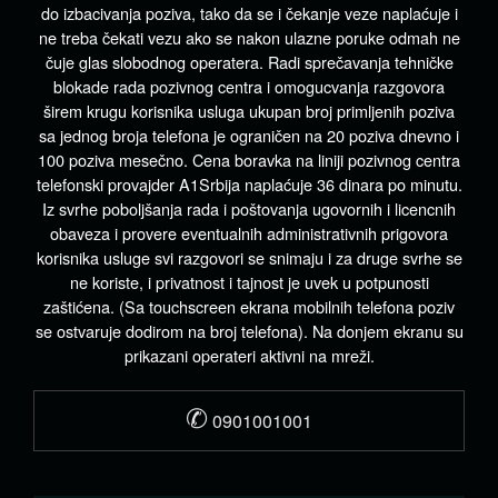
do izbacivanja poziva, tako da se i čekanje veze naplaćuje i
ne treba čekati vezu ako se nakon ulazne poruke odmah ne
čuje glas slobodnog operatera. Radi sprečavanja tehničke
blokade rada pozivnog centra i omogucvanja razgovora
širem krugu korisnika usluga ukupan broj primljenih poziva
sa jednog broja telefona je ograničen na 20 poziva dnevno i
100 poziva mesečno. Cena boravka na liniji pozivnog centra
telefonski provajder A1Srbija naplaćuje 36 dinara po minutu.
Iz svrhe poboljšanja rada i poštovanja ugovornih i licencnih
obaveza i provere eventualnih administrativnih prigovora
korisnika usluge svi razgovori se snimaju i za druge svrhe se
ne koriste, i privatnost i tajnost je uvek u potpunosti
zaštićena. (Sa touchscreen ekrana mobilnih telefona poziv
se ostvaruje dodirom na broj telefona). Na donjem ekranu su
prikazani operateri aktivni na mreži.
✆
0901001001