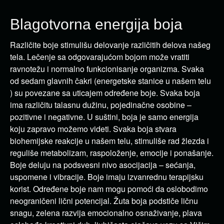
Blagotvorna energija boja
Različite boje stimulišu delovanje različitih delova našeg
tela. Lečenje sa odgovarajućom bojom može vratiti
ravnotežu i normalno funkcionisanje organizma. Svaka
od sedam glavnih čakri (energetske stanice u našem telu
) su povezane sa uticajem određene boje. Svaka boja
ima različitu talasnu dužinu, pojedinačne osobine –
pozitivne i negativne. U suštini, boja je samo energija
koju zapravo možemo videti. Svaka boja stvara
biohemijske reakcije u našem telu, stimuliše rad žlezda i
reguliše metabolizam, raspoloženje, emocije i ponašanje.
Boje deluju na podsvesni nivo asocijacija – sećanja,
uspomene i vibracije. Boje imaju izvanrednu terapijsku
korist. Određene boje nam mogu pomoći da oslobodimo
neograničeni lični potencijal. Žuta boja podstiče ličnu
snagu, zelena razvija emocionalno osnaživanje, plava