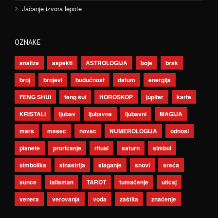
Jačanje izvora lepote
OZNAKE
analiza
aspekti
ASTROLOGIJA
boje
brak
broj
brojevi
budućnost
datum
energija
FENG SHUI
feng šui
HOROSKOP
jupiter
karte
KRISTALI
ljubav
ljubavna
ljubavni
MAGIJA
mars
mesec
novac
NUMEROLOGIJA
odnosi
planete
proricanje
ritual
saturn
simbol
simbolika
sinastrija
slaganje
snovi
sreća
sunce
talisman
TAROT
tumačenje
uticaj
venera
verovanja
voda
zaštita
značenje