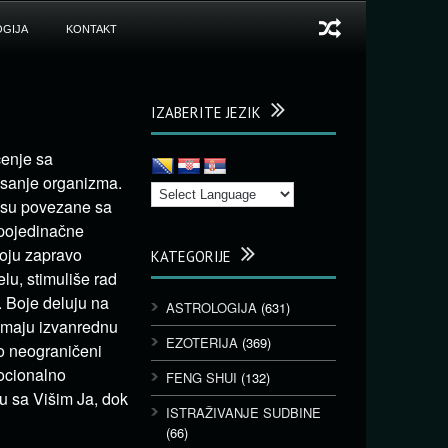
GIJA
KONTAKT
IZABERITE JEZIK
čenje sa
isanje organizma.
) su povezane sa
 pojedinačne
koju zapravo
KATEGORIJE
lu, stimuliše rad
. Boje deluju na
ASTROLOGIJA
(631)
 imaju izvanrednu
EZOTERIJA
(369)
o neograničeni
mocionalno
FENG SHUI
(132)
u sa Višim Ja, dok
ISTRAŽIVANJE SUDBINE
(66)