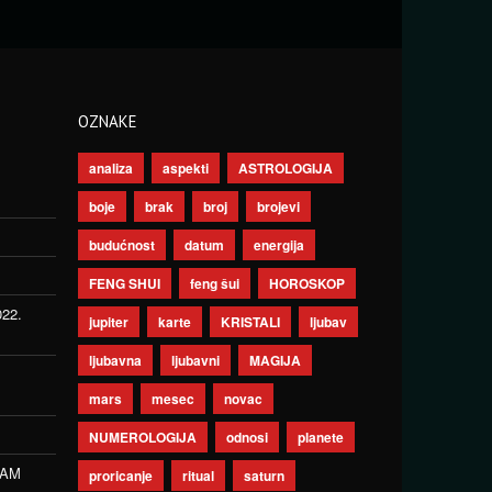
OZNAKE
analiza
aspekti
ASTROLOGIJA
boje
brak
broj
brojevi
budućnost
datum
energija
FENG SHUI
feng šui
HOROSKOP
022.
jupiter
karte
KRISTALI
ljubav
ljubavna
ljubavni
MAGIJA
mars
mesec
novac
NUMEROLOGIJA
odnosi
planete
ZAM
proricanje
ritual
saturn