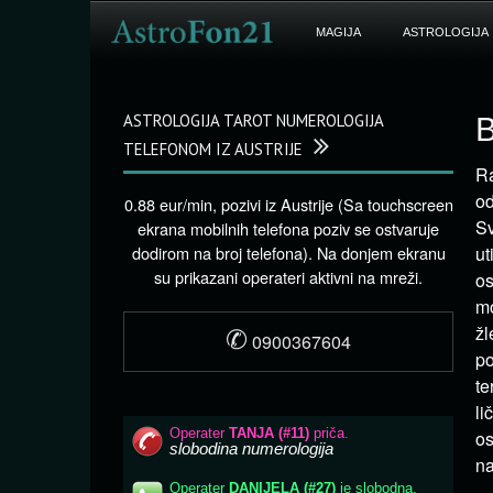
MAGIJA
ASTROLOGIJA
ASTROLOGIJA TAROT NUMEROLOGIJA
B
TELEFONOM IZ AUSTRIJE
Ra
od
0.88 eur/min, pozivi iz Austrije (Sa touchscreen
Sv
ekrana mobilnih telefona poziv se ostvaruje
dodirom na broj telefona). Na donjem ekranu
ut
su prikazani operateri aktivni na mreži.
os
mo
✆
žl
0900367604
po
te
li
os
na