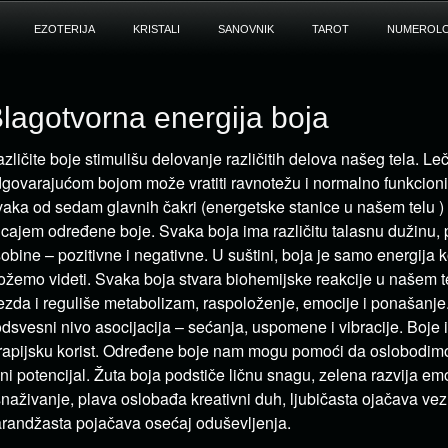
EZOTERIJA
KRISTALI
SANOVNIK
TAROT
NUMEROLO
lagotvorna energija boja
zličite boje stimulišu delovanje različitih delova našeg tela. Le
govarajućom bojom može vratiti ravnotežu i normalno funkcion
aka od sedam glavnih čakri (energetske stanice u našem telu 
icajem određene boje. Svaka boja ima različitu talasnu dužinu,
obine – pozitivne i negativne. U suštini, boja je samo energija 
žemo videti. Svaka boja stvara biohemijske reakcije u našem te
ezda i reguliše metabolizam, raspoloženje, emocije i ponašanje
dsvesni nivo asocijacija – sećanja, uspomene i vibracije. Boje
rapijsku korist. Određene boje nam mogu pomoći da oslobodim
čni potencijal. Žuta boja podstiče ličnu snagu, zelena razvija e
naživanje, plava oslobađa kreativni duh, ljubičasta ojačava vez
randžasta pojačava osećaj oduševljenja.