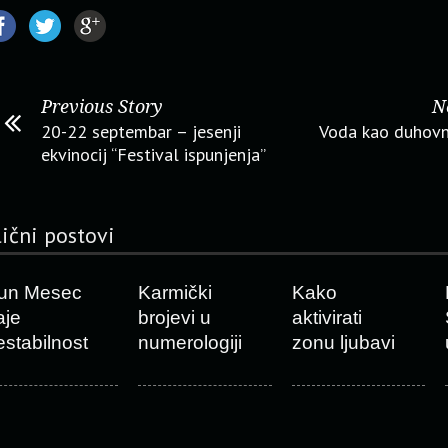
Previous Story
N
20-22 septembar – jesenji
Voda kao duhovn
ekvinocij “Festival ispunjenja”
lični postovi
un Mesec
Karmički
Kako
aje
brojevi u
aktivirati
estabilnost
numerologiji
zonu ljubavi