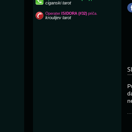
S
P
d
n