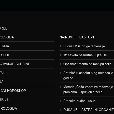
RIJE
OLOGIJA
NAJNOVIJI TEKSTOVI
ERIJA
Bučni TV iz druge dimenzije
 SHUI
12 saveta besmrtne Lujze Hej
AŽIVANJE SUDBINE
Opasnost mentalne manipulacije
TALI
Astrološki aspekti 5.og meseca 2
godine
JA
Metoda „Čaša vode“ za rešavanje
ČNI HOROSKOP
problema i ispunjenje želja.
ERIJE
Amerika sudba i usud
ROLOGIJA
DUŠA JE – ASTRALNI ORGANI