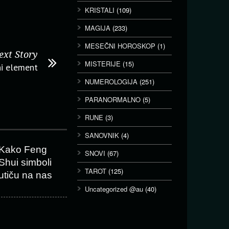
KRISTALI
(109)
MAGIJA
(233)
MESEČNI HOROSKOP
(1)
ext Story
MISTERIJE
(15)
i element
NUMEROLOGIJA
(251)
PARANORMALNO
(5)
RUNE
(3)
SANOVNIK
(4)
Kako Feng
SNOVI
(67)
Shui simboli
TAROT
(125)
utiču na nas
Uncategorized @au
(40)