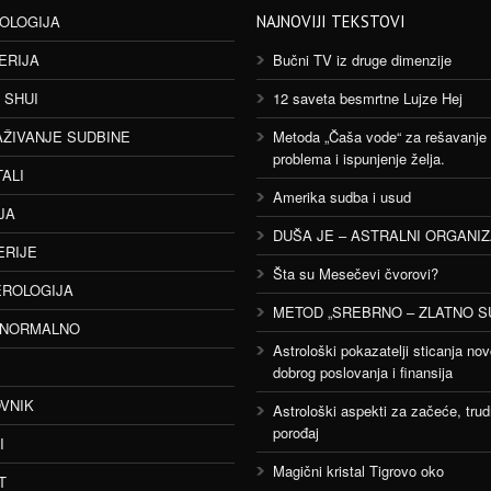
OLOGIJA
NAJNOVIJI TEKSTOVI
ERIJA
Bučni TV iz druge dimenzije
 SHUI
12 saveta besmrtne Lujze Hej
AŽIVANJE SUDBINE
Metoda „Čaša vode“ za rešavanje
problema i ispunjenje želja.
TALI
Amerika sudba i usud
JA
DUŠA JE – ASTRALNI ORGANI
ERIJE
Šta su Mesečevi čvorovi?
ROLOGIJA
METOD „SREBRNO – ZLATNO S
ANORMALNO
Astrološki pokazatelji sticanja nov
dobrog poslovanja i finansija
VNIK
Astrološki aspekti za začeće, trud
porođaj
I
Magični kristal Tigrovo oko
T