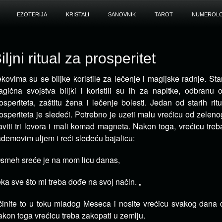
EZOTERIJA
KRISTALI
SANOVNIK
TAROT
NUMEROLO
iljni ritual za prosperitet
kovima su se biljke koristile za lečenje i magijske radnje. Sta
gična svojstva biljki i koristili su
ih za napitke, odbranu od
osperiteta, zaštitu žena i lečenje bolesti. Jedan od starih rit
osperiteta je sledeći. Potrebno je uzeti malu vrećicu od zelenog
aviti tri lovora i mali komad magneta. Nakon toga, vrećicu tre
demovim uljem i reći sledeću bajalicu:
smeh sreće je na mom licu danas,
ka sve što mi treba dođe na svoj način. „
inite to u toku mladog Meseca i nosite vrećicu svakog dana
kon toga vrećicu treba zakopati u zemlju.