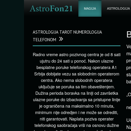
MAGIJA
ASTROLOGIJA
ASTROLOGIJA TAROT NUMEROLOGIJA
B
TELEFONOM
Ve
ma
Radno vreme astro pozivnog centra je od 8 sati
pr
ujutru do 24 sati u ponoć. Nakon ulazne
besplatne poruke telefonskog operatera A1
pr
Srbija dobijate vezu sa slobodnim operaterom
st
centra. Ako nema slobodnih operatera
ba
uključuje se poruka sa tim obaveštenjem.
Dužina perioda boravka na liniji od završetka
„O
ulazne poruke do izbacivanja sa pristupne linije
je ograničena na maksimalno 10 minuta,
ne
minimum nije odredjen i ne može se odrediti,
niti garantovati. Naplata poziva operater
Uč
telefonskog saobraćaja vrši na osnovu dužine
Na