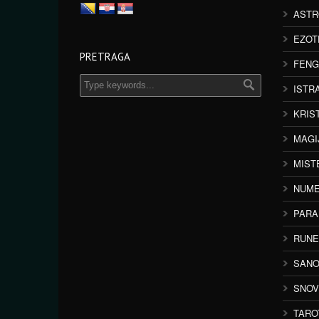
ASTR
EZOT
PRETRAGA
FENG
ISTR
KRIS
MAGI
MIST
NUME
PAR
RUNE
SANO
SNOV
TARO