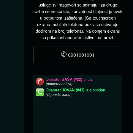
usluge svi razgovori se snimaju i za druge
svrhe se ne koriste, i privatnost i tajnost je uvek
u potpunosti zaštićena. (Sa touchscreen
ekrana mobilnih telefona poziv se ostvaruje
dodirom na broj telefona). Na donjem ekranu
su prikazani operateri aktivni na mreži.
✆
0901001001