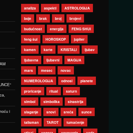
analiza
aspekti
ASTROLOGIJA
boje
brak
broj
brojevi
budućnost
energija
FENG SHUI
feng šui
HOROSKOP
jupiter
kamen
karte
KRISTALI
ljubav
ljubavna
ljubavni
MAGIJA
ZAM
mars
mesec
novac
NUMEROLOGIJA
odnosi
planete
UNCE“
proricanje
ritual
saturn
ca,
simbol
simbolika
sinastrija
noću i
slaganje
snovi
sreća
sunce
talisman
TAROT
tumačenje
uticaj
venera
verovanja
voda