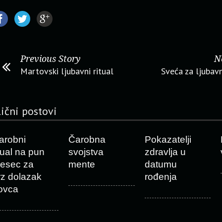
Previous Story
N
Martovski ljubavni ritual
Sveća za ljubavn
lični postovi
arobni
Čarobna
Pokazatelji
itual na pun
svojstva
zdravlja u
esec za
mente
datumu
rz dolazak
rođenja
ovca