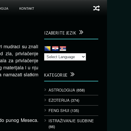
GIJA
KONTAKT
IZABERITE JEZIK
ri mudraci su znali
 zla, privlačenje
uala za privlačenje
 materijala i u nju
ba namazati slatkim
KATEGORIJE
ASTROLOGIJA
(658)
EZOTERIJA
(374)
FENG SHUI
(135)
 do punog Meseca.
ISTRAŽIVANJE SUDBINE
(66)