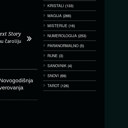
KRISTALI
(133)
MAGIJA
(266)
MISTERIJE
(16)
ext Story
NUMEROLOGIJA
(253)
u čaroliju
PARANORMALNO
(5)
RUNE
(3)
SANOVNIK
(4)
SNOVI
(69)
Novogodišnja
TAROT
(126)
verovanja