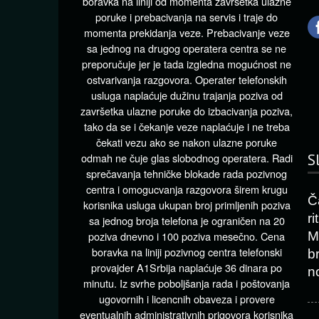
boravka na liniji od momenta završetka ulazne
poruke i prebacivanja na servis i traje do
momenta prekidanja veze. Prebacivanje veze
sa jednog na drugog operatera centra se ne
preporučuje jer je tada izgledna mogućnost ne
ostvarivanja razgovora. Operater telefonskih
usluga naplaćuje dužinu trajanja poziva od
završetka ulazne poruke do izbacivanja poziva,
tako da se i čekanje veze naplaćuje i ne treba
čekati vezu ako se nakon ulazne poruke
S
odmah ne čuje glas slobodnog operatera. Radi
sprečavanja tehničke blokade rada pozivnog
centra i omogucvanja razgovora širem krugu
Č
korisnika usluga ukupan broj primljenih poziva
r
sa jednog broja telefona je ograničen na 20
poziva dnevno i 100 poziva mesečno. Cena
M
boravka na liniji pozivnog centra telefonski
b
provajder A1Srbija naplaćuje 36 dinara po
n
minutu. Iz svrhe poboljšanja rada i poštovanja
ugovornih i licencnih obaveza i provere
eventualnih administrativnih prigovora korisnika