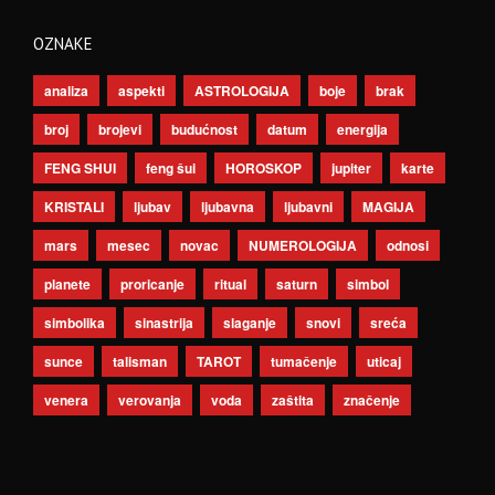
OZNAKE
analiza
aspekti
ASTROLOGIJA
boje
brak
broj
brojevi
budućnost
datum
energija
FENG SHUI
feng šui
HOROSKOP
jupiter
karte
KRISTALI
ljubav
ljubavna
ljubavni
MAGIJA
mars
mesec
novac
NUMEROLOGIJA
odnosi
planete
proricanje
ritual
saturn
simbol
simbolika
sinastrija
slaganje
snovi
sreća
sunce
talisman
TAROT
tumačenje
uticaj
venera
verovanja
voda
zaštita
značenje