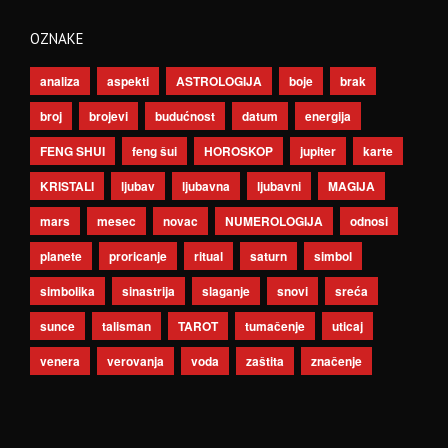
OZNAKE
analiza
aspekti
ASTROLOGIJA
boje
brak
broj
brojevi
budućnost
datum
energija
FENG SHUI
feng šui
HOROSKOP
jupiter
karte
KRISTALI
ljubav
ljubavna
ljubavni
MAGIJA
mars
mesec
novac
NUMEROLOGIJA
odnosi
planete
proricanje
ritual
saturn
simbol
simbolika
sinastrija
slaganje
snovi
sreća
sunce
talisman
TAROT
tumačenje
uticaj
venera
verovanja
voda
zaštita
značenje