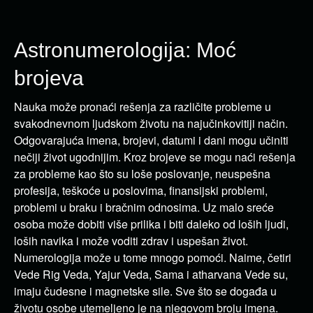
Astronumerologija: Moć
brojeva
Nauka može pronaći rešenja za različite probleme u
svakodnevnom ljudskom životu na najučinkovitiji način.
Odgovarajuća imena, brojevi, datumi i dani mogu učiniti
nečiji život ugodnijim. Kroz brojeve se mogu naći rešenja
za probleme kao što su loše poslovanje, neuspešna
profesija, teškoće u poslovima, finansijski problemi,
problemi u braku i bračnim odnosima. Uz malo sreće
osoba može dobiti više prilika i biti daleko od loših ljudi,
loših navika i može voditi zdrav i uspešan život.
Numerologija može u tome mnogo pomoći. Naime, četiri
Vede Rig Veda, Yajur Veda, Sama i atharvana Vede su,
imaju čudesne i magnetske sile. Sve što se događa u
životu osobe utemeljeno je na njegovom broju imena.