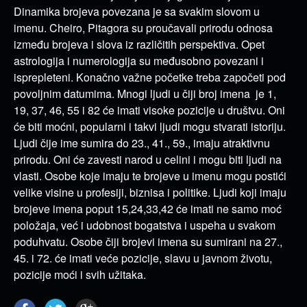
Dinamika brojeva povezana je sa svakim slovom u
imenu. Cheiro, Pitagora su proučavali prirodu odnosa
između brojeva i slova iz različitih perspektiva. Opet
astrologija i numerologija su međusobno povezani i
isprepleteni. Konačno važne početke treba započeti pod
povoljnim datumima. Mnogi ljudi u čiji broj imena je 1,
19, 37, 46, 55 i 82 će imati visoke pozicije u društvu. Oni
će biti moćni, popularni i takvi ljudi mogu stvarati istoriju.
Ljudi čije ime sumira do 23., 41., 59., imaju atraktivnu
prirodu. Oni će zavesti narod u celini i mogu biti ljudi na
vlasti. Osobe koje imaju te brojeve u imenu mogu postići
velike visine u profesiji, biznisa i politike. Ljudi koji imaju
brojeve imena poput 15,24,33,42 će imati ne samo moć
položaja, već i udobnost bogatstva i uspeha u svakom
poduhvatu. Osobe čiji brojevi imena su sumirani na 27.,
45. i 72. će imati veće pozicije, slavu u javnom životu,
pozicije moći i svih užitaka.