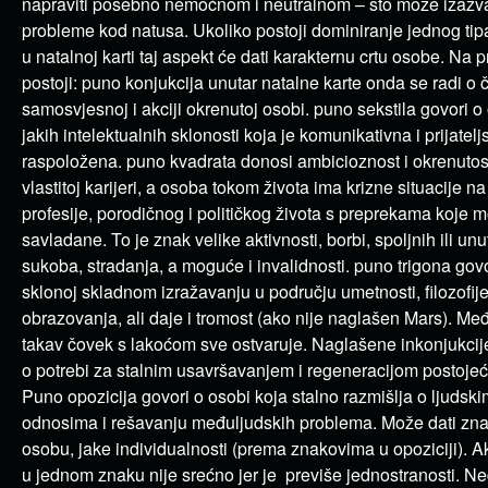
napraviti posebno nemoćnom i neutralnom – što može izazvat
probleme kod natusa. Ukoliko postoji dominiranje jednog tip
u natalnoj karti taj aspekt će dati karakternu crtu osobe. Na p
postoji: puno konjukcija unutar natalne karte onda se radi o č
samosvjesnoj i akciji okrenutoj osobi. puno sekstila govori o
jakih intelektualnih sklonosti koja je komunikativna i prijatelj
raspoložena. puno kvadrata donosi ambicioznost i okrenutos
vlastitoj karijeri, a osoba tokom života ima krizne situacije n
profesije, porodičnog i političkog života s preprekama koje mo
savladane. To je znak velike aktivnosti, borbi, spoljnih ili unu
sukoba, stradanja, a moguće i invalidnosti. puno trigona govo
sklonoj skladnom izražavanju u području umetnosti, filozofije, 
obrazovanja, ali daje i tromost (ako nije naglašen Mars). Me
takav čovek s lakoćom sve ostvaruje. Naglašene inkonjukcij
o potrebi za stalnim usavršavanjem i regeneracijom postojeć
Puno opozicija govori o osobi koja stalno razmišlja o ljudski
odnosima i rešavanju međuljudskih problema. Može dati zn
osobu, jake individualnosti (prema znakovima u opoziciji). A
u jednom znaku nije srećno jer je previše jednostranosti. N