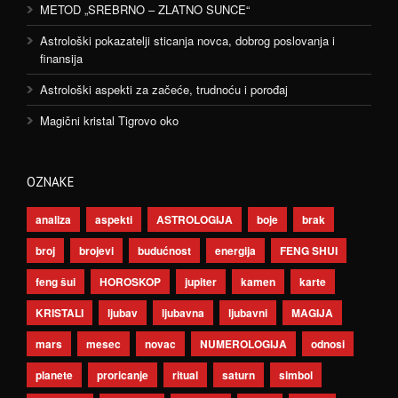
METOD „SREBRNO – ZLATNO SUNCE“
Astrološki pokazatelji sticanja novca, dobrog poslovanja i
finansija
Astrološki aspekti za začeće, trudnoću i porođaj
Magični kristal Tigrovo oko
OZNAKE
analiza
aspekti
ASTROLOGIJA
boje
brak
broj
brojevi
budućnost
energija
FENG SHUI
feng šui
HOROSKOP
jupiter
kamen
karte
KRISTALI
ljubav
ljubavna
ljubavni
MAGIJA
mars
mesec
novac
NUMEROLOGIJA
odnosi
planete
proricanje
ritual
saturn
simbol