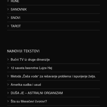
RUNE
SANOVNIK
SNOVI
TAROT
NAJNOVIJI TEKSTOVI
Bučni TV iz druge dimenzije
12 saveta besmrtne Lujze Hej
Metoda „Čaša vode“ za rešavanje problema i ispunjenje želja.
Amerika sudba i usud
DUŠA JE – ASTRALNI ORGANIZAM
Šta su Mesečevi čvorovi?