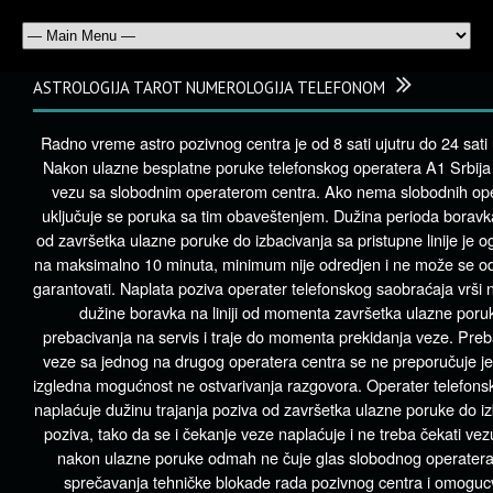
ASTROLOGIJA TAROT NUMEROLOGIJA TELEFONOM
Radno vreme astro pozivnog centra je od 8 sati ujutru do 24 sati
Nakon ulazne besplatne poruke telefonskog operatera A1 Srbija 
vezu sa slobodnim operaterom centra. Ako nema slobodnih op
uključuje se poruka sa tim obaveštenjem. Dužina perioda boravka 
od završetka ulazne poruke do izbacivanja sa pristupne linije je 
na maksimalno 10 minuta, minimum nije odredjen i ne može se odre
garantovati. Naplata poziva operater telefonskog saobraćaja vrši
dužine boravka na liniji od momenta završetka ulazne poruk
prebacivanja na servis i traje do momenta prekidanja veze. Preb
veze sa jednog na drugog operatera centra se ne preporučuje jer
izgledna mogućnost ne ostvarivanja razgovora. Operater telefons
naplaćuje dužinu trajanja poziva od završetka ulazne poruke do i
poziva, tako da se i čekanje veze naplaćuje i ne treba čekati ve
nakon ulazne poruke odmah ne čuje glas slobodnog operatera
sprečavanja tehničke blokade rada pozivnog centra i omoguc