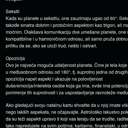
Sekstil
Kada su planete u sekstilu, one zauzimaju ugao od 60°. Seks
takođe smatra dobrim i protočnim aspektom kao trigon, ali 
moćnim. Olakšava komunikaciju dve umešane planete, one 
kompatibilne i u harmoničnom odnosu, ali samo pruža dobru
priliku da se, ako se uloži trud, nešto i ostvari.
Opozicija
Ovo je najveća moguća udaljenost planeta. Čine je tela koje
u međusobnom odnosu od 180°, tj. suprotno jedna od drugih.
opozicija napet aspekt i ukazuje na polovljenost
duše/emocija/intelekta osobe koja ga ima, ovde ima potencij
pomirenje tih suprotnosti i za uspostavljanje ravnoteže među
Ako gledajući svoju natalnu kartu shvatite da u njoj imate viš
nego lakših aspekata, ne očajavajte. Astrološko iskustvo pok
da su teži aspekti upravo ti koji vas teraju da se trudite, radit
tako napredujete na svim poljima: karijerno, finansijski, u o