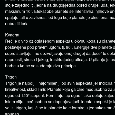
stoje zajedno. tj, jedna na drugoj/jedna pored druge, udaljen
maksimum 10°. Efekat obe planete se intenzivira, njihove en
spajaju, ali u zavisnosti od toga koje planete je čine, ona mož
dobra ili loša.
Kvadrat
Reč je o vrlo ozloglašenom aspektu u okviru koga su planet
postavljene pod pravim uglom, tj. 90°. Energije dve planete d
suprotstavljaju i ne dozvoljavaju onoj drugoj da „teče“ te dol
napetosti, stresa i jakog, frustrirajućeg uticaja. U pitanju je a
borbe u kome se sudaraju dva principa.
Trigon
Trigon je najbolji i najomiljeniji od svih aspekata jer indicira
kreativnost, sklad i mir. Planete koje ga čine međusobno za
ugao od 120° stepeni. Formiraju tup ugao i tako deluju zaje
istom cilju, međusobno se dopunjavajući. Idealan aspekt je 
veliki trigon, koji čine tri planete koje formiraju jednakostrani
trougao.