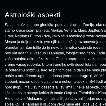
Astrološki aspekti
Sa astrološke strane gledišta, posmatrajući sa Zemlje, oko n
stalno kreće osam planeta: Merkur, Venera, Mars, Jupiter, Sa
Uran, Neptun i Pluton i dva, kako se u astrologiji zovu, svetl
Mesec (u daljem tekstu sve njih radi lakšeg razumevanja n
planetama). Zamislite da je neko u trenutku kada ste rođeni, t
prvi put udahnuli vazduh i zaplakali, fotografisao nebo. Tada 
vaša natalna astrološka karta. Ona je nepromenljiva kao i da
vreme vašeg rođenja. U tom trenutku svih deset tela na neb
je određenu poziciju. Ako se pri tom desilo da su se neke pl
našle u određenom uglu u odnosu jedna na drugu: 0, 30, 60, 
stepeni, možemo reći da su one u nekom aspektu. Svi ljudi 
horoskopu imaju svih deset tela i svi imaju neke aspekte. Št
tiče, samo je pitanje koliko ih imate i koji su. Tetrabiblos Klau
Ptolomeja iz Aleksandrije najstariji je sačuvani i jedan od naj
spisa koji je napisan u drugom veku naše ere i poslužio je 