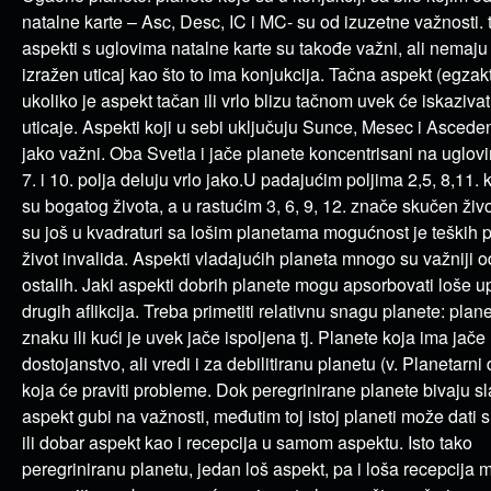
natalne karte – Asc, Desc, IC i MC- su od izuzetne važnosti. 
aspekti s uglovima natalne karte su takođe važni, ali nemaju 
izražen uticaj kao što to ima konjukcija. Tačna aspekt (egzakt
ukoliko je aspekt tačan ili vrlo blizu tačnom uvek će iskazivat
uticaje. Aspekti koji u sebi uključuju Sunce, Mesec i Asceden
jako važni. Oba Svetla i jače planete koncentrisani na uglovi
7. i 10. polja deluju vrlo jako.U padajućim poljima 2,5, 8,11. 
su bogatog života, a u rastućim 3, 6, 9, 12. znače skučen živo
su još u kvadraturi sa lošim planetama mogućnost je teških 
život invalida. Aspekti vladajućih planeta mnogo su važniji o
ostalih. Jaki aspekti dobrih planete mogu apsorbovati loše u
drugih aflikcija. Treba primetiti relativnu snagu planete: pla
znaku ili kući je uvek jače ispoljena tj. Planete koja ima jače
dostojanstvo, ali vredi i za debilitiranu planetu (v. Planetarni d
koja će praviti probleme. Dok peregrinirane planete bivaju sl
aspekt gubi na važnosti, međutim toj istoj planeti može dati 
ili dobar aspekt kao i recepcija u samom aspektu. Isto tako
peregriniranu planetu, jedan loš aspekt, pa i loša recepcija 