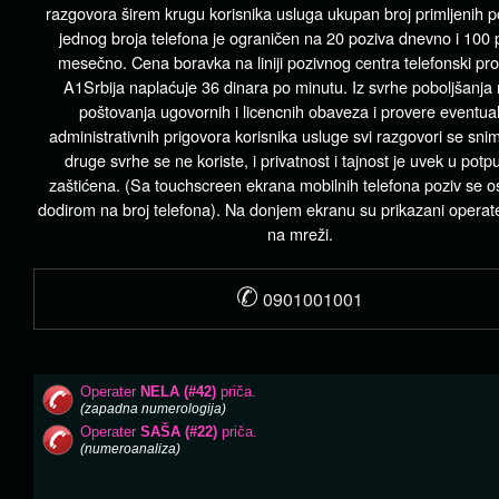
razgovora širem krugu korisnika usluga ukupan broj primljenih p
jednog broja telefona je ograničen na 20 poziva dnevno i 100 
mesečno. Cena boravka na liniji pozivnog centra telefonski pr
A1Srbija naplaćuje 36 dinara po minutu. Iz svrhe poboljšanja 
poštovanja ugovornih i licencnih obaveza i provere eventua
administrativnih prigovora korisnika usluge svi razgovori se snim
druge svrhe se ne koriste, i privatnost i tajnost je uvek u potp
zaštićena. (Sa touchscreen ekrana mobilnih telefona poziv se o
dodirom na broj telefona). Na donjem ekranu su prikazani operater
na mreži.
✆
0901001001