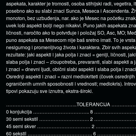
aspekata, karakter je tromosti, osoba stihijski radi, vegetira, i
posebno ako su slabi znaci Sunca, Meseca i Ascendenta. Živ
monoton, bez uzbuđenja, nar. ako je Mesec na početku znak
uvek loši aspekti bolji nego nikakvi. Puno jakih aspekata zna
ličnosti, naročito ako to potvrđuje i položaj SO, Asc, MO; Me
puno aspekata sa Mesecom nije baš sretno imati. To je vrsta
nesigurnog i promenljivog života i karaktera. Zbir svih aspek
rezultate: jaki aspekti i jaka polja i znaci = geniji, ličnosti, jak
slaba polja i znaci – zloupotreba, prevaranti, slabi aspekti a 
i znaci = dnevni ljudi, obični slabi aspekti i slaba polja i znaci
Osrednji aspekti i znaci = razni mediokriteti (čovek osrednjih i
ograničenih umnih sposobnosti i vrednosti; mediokris). Intro
tipovi pokazuju sve iznutra, ekstra-široki.
……………………………………..TOLERANCIJA ……………
0 konjukcija …………………………….. 8 ……………………….
30 semi sekstil …………………………. 2 ……………………….
45 semi skver …………………………… 2 ……………………….
60 sekstil …………………………………. 6 ……………………….