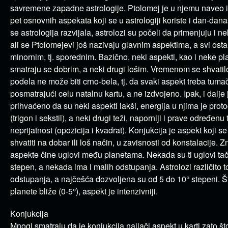
savremene zapadne astrologije. Ptolomej je u njemu naveo i
pet osnovnih aspekata koji se u astrologiji koriste i dan-dan
se astrologija razvijala, astrolozi su počeli da primenjuju i n
ali se Ptolomejevi još nazivaju glavnim aspektima, a svi osta
minornim, tj. sporednim. Bazično, neki aspekti, kao i neke pl
smatraju se dobrim, a neki drugi lošim. Vremenom se shvatil
podela ne može biti crno-bela, tj. da svaki aspekt treba tumač
posmatrajući celu natalnu kartu, a ne izdvojeno. Ipak, i dalje 
prihvaćeno da su neki aspekti lakši, energija u njima je proto
(trigon i sekstil), a neki drugi teži, naporniji i prave određenu
neprijatnost (opozicija i kvadrat). Konjukcija je aspekt koji 
shvatiti na dobar ili loš način, u zavisnosti od konstalacije. Z
aspekte čine uglovi među planetama. Nekada su ti uglovi tač
stepen, a nekada ima i malih odstupanja. Astrolozi različito t
odstupanja, a najčešća dozvoljena su od 5 do 10° stepeni. Š
planete bliže (0-5°), aspekt je intenzivniji.
Konjukcija
Mnogi smatraju da je konjukcija najjači aspekt u karti zato št