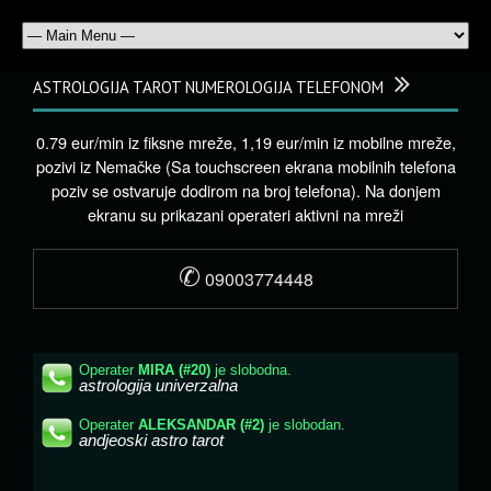
ASTROLOGIJA TAROT NUMEROLOGIJA TELEFONOM
0.79 eur/min iz fiksne mreže, 1,19 eur/min iz mobilne mreže,
pozivi iz Nemačke (Sa touchscreen ekrana mobilnih telefona
poziv se ostvaruje dodirom na broj telefona). Na donjem
ekranu su prikazani operateri aktivni na mreži
✆
09003774448