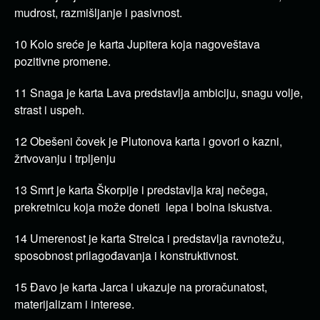
mudrost, razmišljanje i pasivnost.
10 Kolo sreće je karta Jupitera koja nagoveštava
pozitivne promene.
11 Snaga je karta Lava predstavlja ambiciju, snagu volje,
strast i uspeh.
12 Obešeni čovek je Plutonova karta i govori o kazni,
žrtvovanju i trpljenju
13 Smrt je karta Škorpije i predstavlja kraj nečega,
prekretnicu koja može doneti lepa i bolna iskustva.
14 Umerenost je karta Strelca i predstavlja ravnotežu,
sposobnost prilagođavanja i konstruktivnost.
15 Đavo je karta Jarca i ukazuje na proračunatost,
materijalizam i interese.