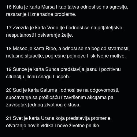
16 Kula je karta Marsa i kao takva odnosi se na agresiju,
razaranje i iznenadne probleme.
17 Zvezda je karta Vodolije i odnosi se na prijateljstvo,
nesputanosti i ostvarenje želje.
18 Mesec je karta Ribe, a odnosi se na beg od stvarnosti,
nejasne situacije, pogrešne pojmove i skrivene motive.
19 Sunce je karta Sunca predstavlja jasnu i pozitivnu
situaciju, ličnu snagu i uspeh.
20 Sud je karta Saturna i odnosi se na odgovornosti,
suočavanje sa prošlošću i završenim akcijama pa
završetak jednog životnog ciklusa.
21 Svet je karta Urana koja predstavlja promene,
otvaranje novih vidika i nove životne prilike.