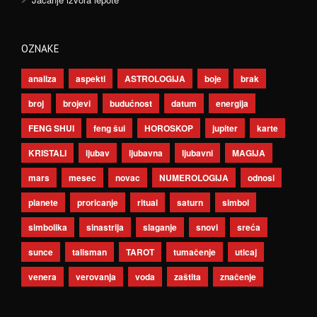
OZNAKE
analiza
aspekti
ASTROLOGIJA
boje
brak
broj
brojevi
budućnost
datum
energija
FENG SHUI
feng šui
HOROSKOP
jupiter
karte
KRISTALI
ljubav
ljubavna
ljubavni
MAGIJA
mars
mesec
novac
NUMEROLOGIJA
odnosi
planete
proricanje
ritual
saturn
simbol
simbolika
sinastrija
slaganje
snovi
sreća
sunce
talisman
TAROT
tumačenje
uticaj
venera
verovanja
voda
zaštita
značenje