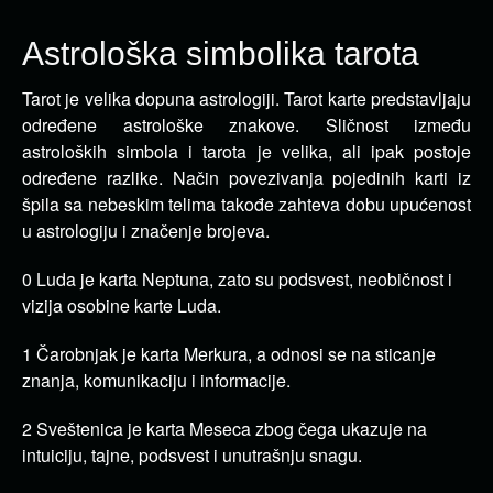
Astrološka simbolika tarota
Tarot je velika dopuna astrologiji. Tarot karte predstavljaju
određene astrološke znakove. Sličnost između
astroloških
simbola i tarota je velika, ali ipak postoje
određene razlike. Način povezivanja pojedinih karti iz
špila sa nebeskim telima takođe zahteva dobu upućenost
u astrologiju i značenje brojeva.
0 Luda je karta Neptuna, zato su podsvest, neobičnost i
vizija osobine karte Luda.
1 Čarobnjak je karta Merkura, a odnosi se na sticanje
znanja, komunikaciju i informacije.
2 Sveštenica je karta Meseca zbog čega ukazuje na
intuiciju, tajne, podsvest i unutrašnju snagu.