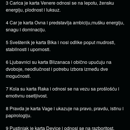
3 Carica je karta Venere odnosi se na lepotu, žensku
energiju, plodnost i luksuz.
4 Car je karta Ovna i predstavlja ambiciju,mušku energiju,
snagu i dominaciju.
5 Sveštenik je karta Bika i nosi odlike poput mudrosti,
stabilnosti i upornosti.
6 Ljubavnici su karta Blizanaca i obično upućuju na
dvoboje, neodlučnost i potrebu izbora između dve
mogućnosti.
7 Kola su karta Raka i odnosi se na vezu sa prošlošću i
emotivnu osetljivost.
8 Pravda je karta Vage i ukazuje na pravo, pravdu, istinu i
papirologiju.
9 Pustinjak je karta Device i odnosi se na razboritost,