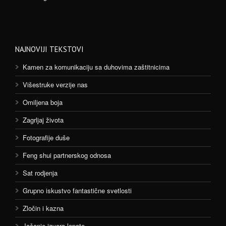
NAJNOVIJI TEKSTOVI
Kamen za komunikaciju sa duhovima zaštitnicima
Višestruke verzije nas
Omiljena boja
Zagrljaj života
Fotografije duše
Feng shui partnerskog odnosa
Sat rodjenja
Grupno iskustvo fantastične svetlosti
Zločin i kazna
Jačanje izvora lepote