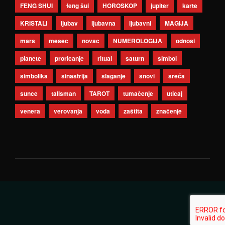
FENG SHUI
feng šui
HOROSKOP
jupiter
karte
KRISTALI
ljubav
ljubavna
ljubavni
MAGIJA
mars
mesec
novac
NUMEROLOGIJA
odnosi
planete
proricanje
ritual
saturn
simbol
simbolika
sinastrija
slaganje
snovi
sreća
sunce
talisman
TAROT
tumačenje
uticaj
venera
verovanja
voda
zaštita
značenje