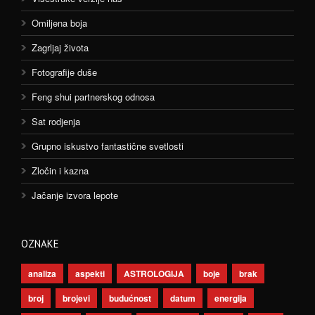
Omiljena boja
Zagrljaj života
Fotografije duše
Feng shui partnerskog odnosa
Sat rodjenja
Grupno iskustvo fantastične svetlosti
Zločin i kazna
Jačanje izvora lepote
OZNAKE
analiza
aspekti
ASTROLOGIJA
boje
brak
broj
brojevi
budućnost
datum
energija