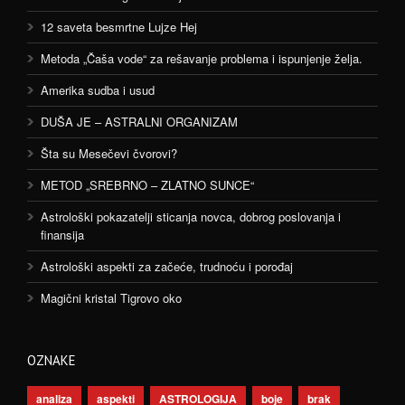
12 saveta besmrtne Lujze Hej
Metoda „Čaša vode“ za rešavanje problema i ispunjenje želja.
Amerika sudba i usud
DUŠA JE – ASTRALNI ORGANIZAM
Šta su Mesečevi čvorovi?
METOD „SREBRNO – ZLATNO SUNCE“
Astrološki pokazatelji sticanja novca, dobrog poslovanja i
finansija
Astrološki aspekti za začeće, trudnoću i porođaj
Magični kristal Tigrovo oko
OZNAKE
analiza
aspekti
ASTROLOGIJA
boje
brak