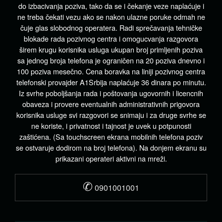
do izbacivanja poziva, tako da se i čekanje veze naplaćuje i
ne treba čekati vezu ako se nakon ulazne poruke odmah ne
čuje glas slobodnog operatera. Radi sprečavanja tehničke
blokade rada pozivnog centra i omogucvanja razgovora
širem krugu korisnika usluga ukupan broj primljenih poziva
sa jednog broja telefona je ograničen na 20 poziva dnevno i
100 poziva mesečno. Cena boravka na liniji pozivnog centra
telefonski provajder A1Srbija naplaćuje 36 dinara po minutu.
Iz svrhe poboljšanja rada i poštovanja ugovornih i licencnih
obaveza i provere eventualnih administrativnih prigovora
korisnika usluge svi razgovori se snimaju i za druge svrhe se
ne koriste, i privatnost i tajnost je uvek u potpunosti
zaštićena. (Sa touchscreen ekrana mobilnih telefona poziv
se ostvaruje dodirom na broj telefona). Na donjem ekranu su
prikazani operateri aktivni na mreži.
✆
0901001001