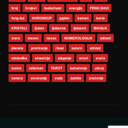
broj
brojevi
budućnost
energija
FENG SHUI
feng šui
HOROSKOP
jupiter
kamen
karte
KRISTALI
ljubav
ljubavna
ljubavni
MAGIJA
mars
mesec
novac
NUMEROLOGIJA
odnosi
planete
proricanje
ritual
saturn
simbol
simbolika
sinastrija
slaganje
snovi
sreća
sunce
talisman
TAROT
tumačenje
uticaj
venera
verovanja
voda
zaštita
značenje