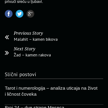
privući sreću u ljubavi.
Previous Story
Malahit – kamen bikova
Next Story
Žad – kamen rakova
Slični postovi
Tarot i numerologija – analiza uticaja na život
i ličnost čoveka
Broj 24 – dve strane Meseca