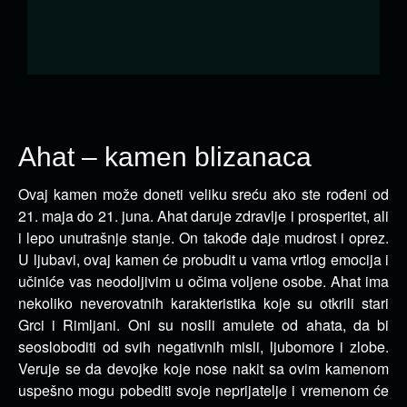
Ahat – kamen blizanaca
Ovaj kamen može doneti veliku sreću ako ste rođeni od
21. maja do 21. juna. Ahat daruje zdravlje i prosperitet, ali
i lepo unutrašnje stanje.
On takođe daje mudrost i oprez.
U ljubavi, ovaj kamen će probudit u vama vrtlog emocija i
učiniće vas neodoljivim u očima voljene osobe. Ahat ima
nekoliko neverovatnih karakteristika koje su otkrili stari
Grci i Rimljani. Oni su nosili amulete od ahata, da bi
seosloboditi od svih negativnih misli, ljubomore i zlobe.
Veruje se da devojke koje nose nakit sa ovim kamenom
uspešno mogu pobediti svoje neprijatelje i vremenom će