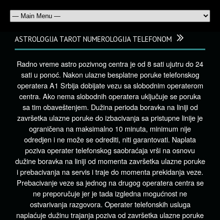
ASTROLOGIJA TAROT NUMEROLOGIJA TELEFONOM
Radno vreme astro pozivnog centra je od 8 sati ujutru do 24
sati u ponoć. Nakon ulazne besplatne poruke telefonskog
operatera A1 Srbija dobijate vezu sa slobodnim operaterom
centra. Ako nema slobodnih operatera uključuje se poruka
sa tim obaveštenjem. Dužina perioda boravka na liniji od
završetka ulazne poruke do izbacivanja sa pristupne linije je
ograničena na maksimalno 10 minuta, minimum nije
odredjen i ne može se odrediti, niti garantovati. Naplata
poziva operater telefonskog saobraćaja vrši na osnovu
dužine boravka na liniji od momenta završetka ulazne poruke
i prebacivanja na servis i traje do momenta prekidanja veze.
Prebacivanje veze sa jednog na drugog operatera centra se
ne preporučuje jer je tada izgledna mogućnost ne
ostvarivanja razgovora. Operater telefonskih usluga
naplaćuje dužinu trajanja poziva od završetka ulazne poruke