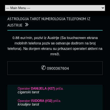
ASTROLOGIJA TAROT NUMEROLOGIJA TELEFONOM IZ
AUSTRIJE
0.88 eur/min, pozivi iz Austrije (Sa touchscreen ekrana
mobilnih telefona poziv se ostvaruje dodirom na broj
telefona). Na donjem ekranu su prikazani operateri aktivni na
mreži.
✆
0900367604