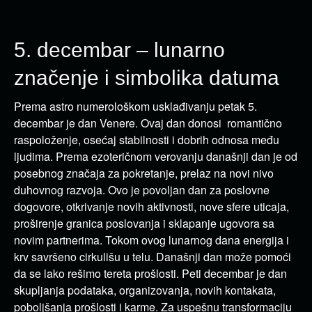
5. decembar – lunarno
značenje i simbolika datuma
Prema astro numerološkom usklađivanju petak 5.
decembar je dan Venere. Ovaj dan donosi romantično
raspoloženje, osećaj stabilnosti i dobrih odnosa među
ljudima. Prema ezoteričnom verovanju današnji dan je od
posebnog značaja za pokretanje, prelaz na novi nivo
duhovnog razvoja. Ovo je povoljan dan za poslovne
dogovore, otkrivanje novih aktivnosti, nove sfere uticaja,
proširenje granica poslovanja i sklapanje ugovora sa
novim partnerima. Tokom ovog lunarnog dana energija i
krv savršeno cirkulišu u telu. Današnji dan može pomoći
da se lako rešimo tereta prošlosti. Peti decembar je dan
skupljanja podataka, organizovanja, novih kontakata,
poboljšanja prošlosti i karme. Za uspešnu transformaciju