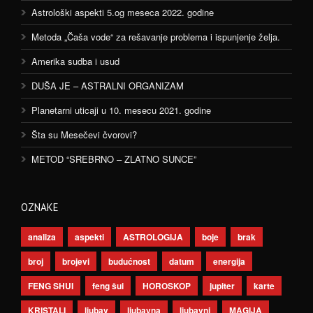
Astrološki aspekti 5.og meseca 2022. godine
Metoda „Čaša vode“ za rešavanje problema i ispunjenje želja.
Amerika sudba i usud
DUŠA JE – ASTRALNI ORGANIZAM
Planetarni uticaji u 10. mesecu 2021. godine
Šta su Mesečevi čvorovi?
METOD “SREBRNO – ZLATNO SUNCE”
OZNAKE
analiza
aspekti
ASTROLOGIJA
boje
brak
broj
brojevi
budućnost
datum
energija
FENG SHUI
feng šui
HOROSKOP
jupiter
karte
KRISTALI
ljubav
ljubavna
ljubavni
MAGIJA