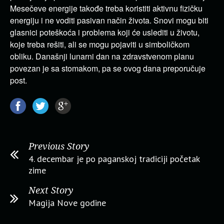
Mesečeve energije takođe treba koristiti aktivnu fizičku
energiju i ne voditi pasivan način života. Snovi mogu biti
glasnici poteškoća i problema koji će uslediti u životu,
koje treba rešiti, ali se mogu pojaviti u simboličkom
obliku. Današnji lunarni dan na zdravstvenom planu
povezan je sa stomakom, pa se ovog dana preporučuje
post.
Previous Story
4. decembar je po paganskoj tradiciji početak
zime
Next Story
Magija Nove godine