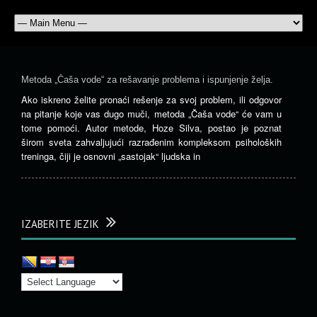
Metoda „Čaša vode“ za rešavanje problema i ispunjenje želja.
Ako iskreno želite pronaći rešenje za svoj problem, ili odgovor
na pitanje koje vas dugo muči, metoda „Čaša vode“ će vam u
tome pomoći. Autor metode, Hoze Silva, postao je poznat
širom sveta zahvaljujući razrađenim kompleksom psiholoških
treninga, čiji je osnovni „sastojak“ ljudska in
IZABERITE JEZIK