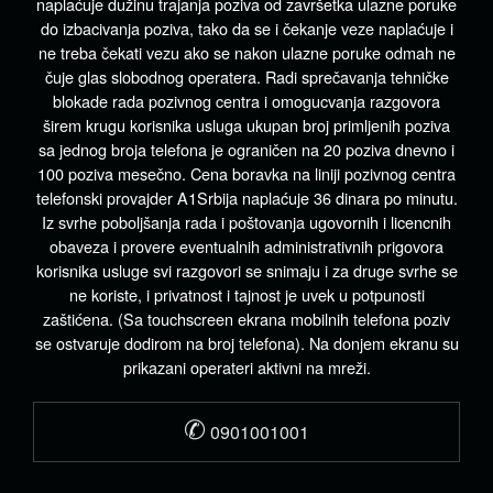
naplaćuje dužinu trajanja poziva od završetka ulazne poruke
do izbacivanja poziva, tako da se i čekanje veze naplaćuje i
ne treba čekati vezu ako se nakon ulazne poruke odmah ne
čuje glas slobodnog operatera. Radi sprečavanja tehničke
blokade rada pozivnog centra i omogucvanja razgovora
širem krugu korisnika usluga ukupan broj primljenih poziva
sa jednog broja telefona je ograničen na 20 poziva dnevno i
100 poziva mesečno. Cena boravka na liniji pozivnog centra
telefonski provajder A1Srbija naplaćuje 36 dinara po minutu.
Iz svrhe poboljšanja rada i poštovanja ugovornih i licencnih
obaveza i provere eventualnih administrativnih prigovora
korisnika usluge svi razgovori se snimaju i za druge svrhe se
ne koriste, i privatnost i tajnost je uvek u potpunosti
zaštićena. (Sa touchscreen ekrana mobilnih telefona poziv
se ostvaruje dodirom na broj telefona). Na donjem ekranu su
prikazani operateri aktivni na mreži.
✆
0901001001