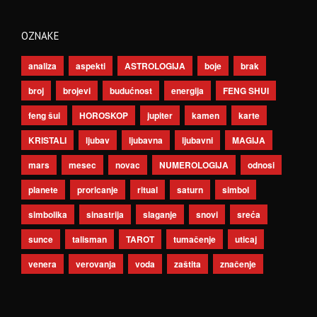
OZNAKE
analiza
aspekti
ASTROLOGIJA
boje
brak
broj
brojevi
budućnost
energija
FENG SHUI
feng šui
HOROSKOP
jupiter
kamen
karte
KRISTALI
ljubav
ljubavna
ljubavni
MAGIJA
mars
mesec
novac
NUMEROLOGIJA
odnosi
planete
proricanje
ritual
saturn
simbol
simbolika
sinastrija
slaganje
snovi
sreća
sunce
talisman
TAROT
tumačenje
uticaj
venera
verovanja
voda
zaštita
značenje