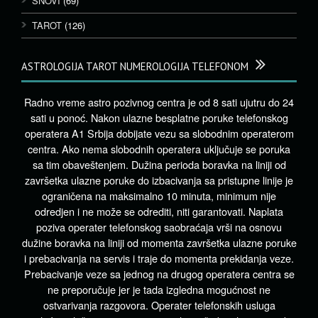
SNOVI
(69)
TAROT
(126)
ASTROLOGIJA TAROT NUMEROLOGIJA TELEFONOM
Radno vreme astro pozivnog centra je od 8 sati ujutru do 24
sati u ponoć. Nakon ulazne besplatne poruke telefonskog
operatera A1 Srbija dobijate vezu sa slobodnim operaterom
centra. Ako nema slobodnih operatera uključuje se poruka
sa tim obaveštenjem. Dužina perioda boravka na liniji od
završetka ulazne poruke do izbacivanja sa pristupne linije je
ograničena na maksimalno 10 minuta, minimum nije
odredjen i ne može se odrediti, niti garantovati. Naplata
poziva operater telefonskog saobraćaja vrši na osnovu
dužine boravka na liniji od momenta završetka ulazne poruke
i prebacivanja na servis i traje do momenta prekidanja veze.
Prebacivanje veze sa jednog na drugog operatera centra se
ne preporučuje jer je tada izgledna mogućnost ne
ostvarivanja razgovora. Operater telefonskih usluga