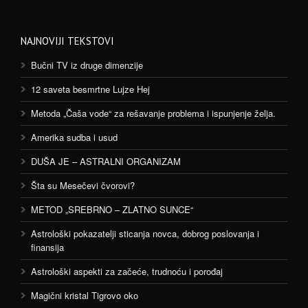
NAJNOVIJI TEKSTOVI
Bučni TV iz druge dimenzije
12 saveta besmrtne Lujze Hej
Metoda „Čaša vode“ za rešavanje problema i ispunjenje želja.
Amerika sudba i usud
DUŠA JE – ASTRALNI ORGANIZAM
Šta su Mesečevi čvorovi?
METOD „SREBRNO – ZLATNO SUNCE“
Astrološki pokazatelji sticanja novca, dobrog poslovanja i
finansija
Astrološki aspekti za začeće, trudnoću i porođaj
Magični kristal Tigrovo oko