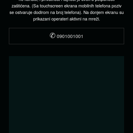
zaštićena. (Sa touchscreen ekrana mobilnih telefona poziv
se ostvaruje dodirom na broj telefona). Na donjem ekranu su
prikazani operateri aktivni na mreži.
✆
0901001001