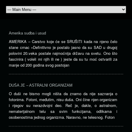
Amerika sudba i usud
AMERIKA – Carstvo koje će se SRUŠITI kada na njeno čelo
stane crnac »Definitivno je postalo jasno da su SAD u drugoj
polovini 20.veka postale najmoćnija državu na svetu. Ono što
fascinira ( voleli mi njih ili ne ) jeste da su tu moć ostvarili za
manje od 200 godina svog postojan
DUŠA JE – ASTRALNI ORGANIZAM
O duši ne bismo mogli ništa da znamo da nije saznanja o
fotonima. Fotoni, međutim, nisu duša. Oni čine njen organizam
i njegov su nerazdvojni deo. Reč je, dakle, o astralnom,
nematerijalnom telu sa svim funkcijama, odlikama i
osobenostima jednog organizma. Naravno, ne telesnog. Foton