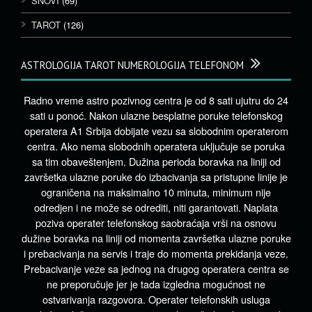
SNOVI
(69)
TAROT
(126)
ASTROLOGIJA TAROT NUMEROLOGIJA TELEFONOM
Radno vreme astro pozivnog centra je od 8 sati ujutru do 24
sati u ponoć. Nakon ulazne besplatne poruke telefonskog
operatera A1 Srbija dobijate vezu sa slobodnim operaterom
centra. Ako nema slobodnih operatera uključuje se poruka
sa tim obaveštenjem. Dužina perioda boravka na liniji od
završetka ulazne poruke do izbacivanja sa pristupne linije je
ograničena na maksimalno 10 minuta, minimum nije
odredjen i ne može se odrediti, niti garantovati. Naplata
poziva operater telefonskog saobraćaja vrši na osnovu
dužine boravka na liniji od momenta završetka ulazne poruke
i prebacivanja na servis i traje do momenta prekidanja veze.
Prebacivanje veze sa jednog na drugog operatera centra se
ne preporučuje jer je tada izgledna mogućnost ne
ostvarivanja razgovora. Operater telefonskih usluga