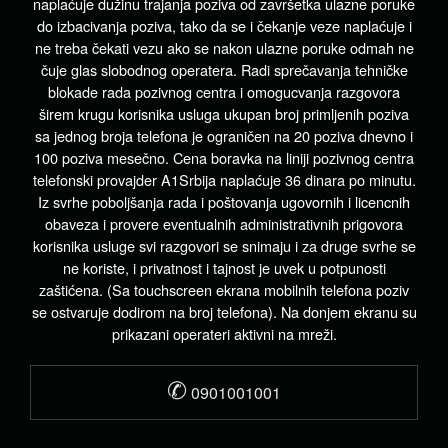
naplaćuje dužinu trajanja poziva od završetka ulazne poruke
do izbacivanja poziva, tako da se i čekanje veze naplaćuje i
ne treba čekati vezu ako se nakon ulazne poruke odmah ne
čuje glas slobodnog operatera. Radi sprečavanja tehničke
blokade rada pozivnog centra i omogucvanja razgovora
širem krugu korisnika usluga ukupan broj primljenih poziva
sa jednog broja telefona je ograničen na 20 poziva dnevno i
100 poziva mesečno. Cena boravka na liniji pozivnog centra
telefonski provajder A1Srbija naplaćuje 36 dinara po minutu.
Iz svrhe poboljšanja rada i poštovanja ugovornih i licencnih
obaveza i provere eventualnih administrativnih prigovora
korisnika usluge svi razgovori se snimaju i za druge svrhe se
ne koriste, i privatnost i tajnost je uvek u potpunosti
zaštićena. (Sa touchscreen ekrana mobilnih telefona poziv
se ostvaruje dodirom na broj telefona). Na donjem ekranu su
prikazani operateri aktivni na mreži.
✆
0901001001