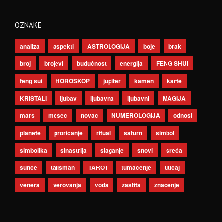
OZNAKE
analiza
aspekti
ASTROLOGIJA
boje
brak
broj
brojevi
budućnost
energija
FENG SHUI
feng šui
HOROSKOP
jupiter
kamen
karte
KRISTALI
ljubav
ljubavna
ljubavni
MAGIJA
mars
mesec
novac
NUMEROLOGIJA
odnosi
planete
proricanje
ritual
saturn
simbol
simbolika
sinastrija
slaganje
snovi
sreća
sunce
talisman
TAROT
tumačenje
uticaj
venera
verovanja
voda
zaštita
značenje