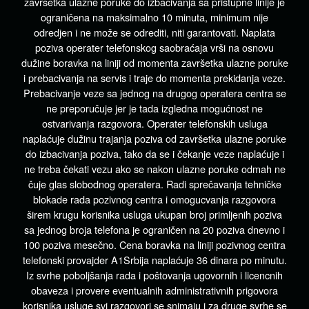
završetka ulazne poruke do izbacivanja sa pristupne linije je
ograničena na maksimalno 10 minuta, minimum nije
odredjen i ne može se odrediti, niti garantovati. Naplata
poziva operater telefonskog saobraćaja vrši na osnovu
dužine boravka na liniji od momenta završetka ulazne poruke
i prebacivanja na servis i traje do momenta prekidanja veze.
Prebacivanje veze sa jednog na drugog operatera centra se
ne preporučuje jer je tada izgledna mogućnost ne
ostvarivanja razgovora. Operater telefonskih usluga
naplaćuje dužinu trajanja poziva od završetka ulazne poruke
do izbacivanja poziva, tako da se i čekanje veze naplaćuje i
ne treba čekati vezu ako se nakon ulazne poruke odmah ne
čuje glas slobodnog operatera. Radi sprečavanja tehničke
blokade rada pozivnog centra i omogucvanja razgovora
širem krugu korisnika usluga ukupan broj primljenih poziva
sa jednog broja telefona je ograničen na 20 poziva dnevno i
100 poziva mesečno. Cena boravka na liniji pozivnog centra
telefonski provajder A1Srbija naplaćuje 36 dinara po minutu.
Iz svrhe poboljšanja rada i poštovanja ugovornih i licencnih
obaveza i provere eventualnih administrativnih prigovora
korisnika usluge svi razgovori se snimaju i za druge svrhe se