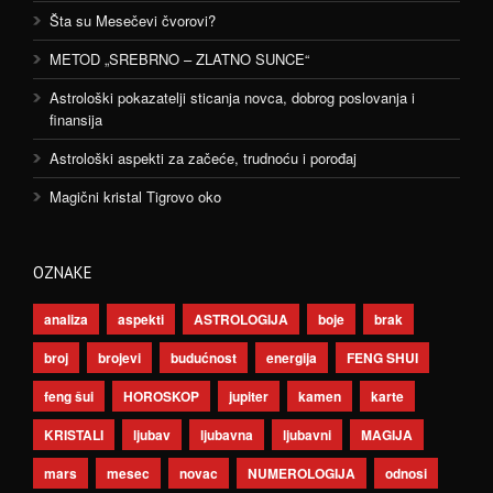
Šta su Mesečevi čvorovi?
METOD „SREBRNO – ZLATNO SUNCE“
Astrološki pokazatelji sticanja novca, dobrog poslovanja i
finansija
Astrološki aspekti za začeće, trudnoću i porođaj
Magični kristal Tigrovo oko
OZNAKE
analiza
aspekti
ASTROLOGIJA
boje
brak
broj
brojevi
budućnost
energija
FENG SHUI
feng šui
HOROSKOP
jupiter
kamen
karte
KRISTALI
ljubav
ljubavna
ljubavni
MAGIJA
mars
mesec
novac
NUMEROLOGIJA
odnosi