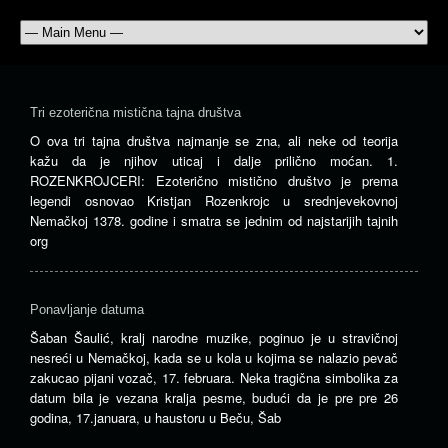
Tri ezoterična mistična tajna društva
O ova tri tajna društva najmanje se zna, ali neke od teorija
kažu da je njihov uticaj i dalje prilično moćan. 1.
ROZENKROJCERI: Ezoterično mistično društvo je prema
legendi osnovao Kristjan Rozenkrojc u srednjevekovnoj
Nemačkoj 1378. godine i smatra se jednim od najstarijih tajnih
org
Ponavljanje datuma
Šaban Šaulić, kralj narodne muzike, poginuo je u stravičnoj
nesreći u Nemačkoj, kada se u kola u kojima se nalazio pevač
zakucao pijani vozač, 17. februara. Neka tragična simbolika za
datum bila je vezana kralja pesme, budući da je pre pre 26
godina, 17.januara, u haustoru u Beču, Šab