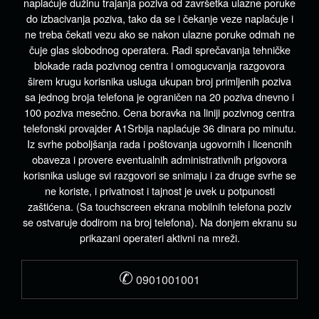
naplaćuje dužinu trajanja poziva od završetka ulazne poruke
do izbacivanja poziva, tako da se i čekanje veze naplaćuje i
ne treba čekati vezu ako se nakon ulazne poruke odmah ne
čuje glas slobodnog operatera. Radi sprečavanja tehničke
blokade rada pozivnog centra i omogucvanja razgovora
širem krugu korisnika usluga ukupan broj primljenih poziva
sa jednog broja telefona je ograničen na 20 poziva dnevno i
100 poziva mesečno. Cena boravka na liniji pozivnog centra
telefonski provajder A1Srbija naplaćuje 36 dinara po minutu.
Iz svrhe poboljšanja rada i poštovanja ugovornih i licencnih
obaveza i provere eventualnih administrativnih prigovora
korisnika usluge svi razgovori se snimaju i za druge svrhe se
ne koriste, i privatnost i tajnost je uvek u potpunosti
zaštićena. (Sa touchscreen ekrana mobilnih telefona poziv
se ostvaruje dodirom na broj telefona). Na donjem ekranu su
prikazani operateri aktivni na mreži.
✆
0901001001