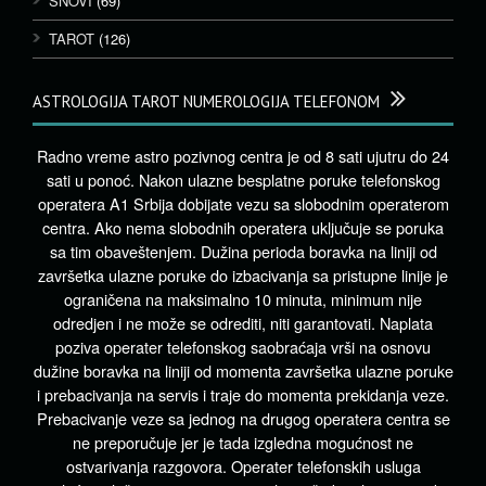
SNOVI
(69)
TAROT
(126)
ASTROLOGIJA TAROT NUMEROLOGIJA TELEFONOM
Radno vreme astro pozivnog centra je od 8 sati ujutru do 24
sati u ponoć. Nakon ulazne besplatne poruke telefonskog
operatera A1 Srbija dobijate vezu sa slobodnim operaterom
centra. Ako nema slobodnih operatera uključuje se poruka
sa tim obaveštenjem. Dužina perioda boravka na liniji od
završetka ulazne poruke do izbacivanja sa pristupne linije je
ograničena na maksimalno 10 minuta, minimum nije
odredjen i ne može se odrediti, niti garantovati. Naplata
poziva operater telefonskog saobraćaja vrši na osnovu
dužine boravka na liniji od momenta završetka ulazne poruke
i prebacivanja na servis i traje do momenta prekidanja veze.
Prebacivanje veze sa jednog na drugog operatera centra se
ne preporučuje jer je tada izgledna mogućnost ne
ostvarivanja razgovora. Operater telefonskih usluga