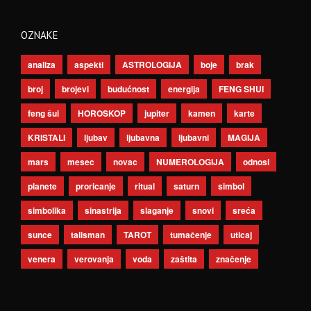
OZNAKE
analiza
aspekti
ASTROLOGIJA
boje
brak
broj
brojevi
budućnost
energija
FENG SHUI
feng šui
HOROSKOP
jupiter
kamen
karte
KRISTALI
ljubav
ljubavna
ljubavni
MAGIJA
mars
mesec
novac
NUMEROLOGIJA
odnosi
planete
proricanje
ritual
saturn
simbol
simbolika
sinastrija
slaganje
snovi
sreća
sunce
talisman
TAROT
tumačenje
uticaj
venera
verovanja
voda
zaštita
značenje