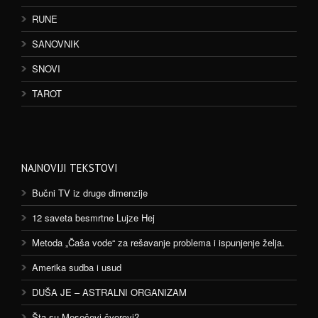
RUNE
SANOVNIK
SNOVI
TAROT
NAJNOVIJI TEKSTOVI
Bučni TV iz druge dimenzije
12 saveta besmrtne Lujze Hej
Metoda „Čaša vode“ za rešavanje problema i ispunjenje želja.
Amerika sudba i usud
DUŠA JE – ASTRALNI ORGANIZAM
Šta su Mesečevi čvorovi?