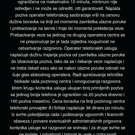
ograničena na maksimalno 10 minuta, minimum nije
odredjen i ne može se odrediti, niti garantovati. Naplata
poziva operater telefonskog saobraćaja vrši na osnovu
dužine boravka na liniji od momenta završetka ulazne poruke
i prebacivanja na servis i traje do momenta prekidanja veze.
Prebacivanje veze sa jednog na drugog operatera centra se
ne preporučuje jer je tada izgledna mogućnost ne
ostvarivanja razgovora. Operater telefonskih usluga
naplaćuje dužinu trajanja poziva od završetka ulazne poruke
do izbacivanja poziva, tako da se i čekanje veze naplaćuje i
ne treba čekati vezu ako se nakon ulazne poruke odmah ne
čuje glas slobodnog operatera. Radi sprečavanja tehničke
blokade rada pozivnog centra i omogucvanja razgovora
širem krugu korisnika usluga ukupan broj primljenih poziva
sa jednog broja telefona je ograničen na 20 poziva dnevno i
100 poziva mesečno. Cena boravka na liniji pozivnog centra
telefonski provajder A1Srbija naplaćuje 36 dinara po minutu.
Iz svrhe poboljšanja rada i poštovanja ugovornih i licencnih
obaveza i provere eventualnih administrativnih prigovora
korisnika usluge svi razgovori se snimaju i za druge svrhe se
ne koriste, i privatnost i tajnost je uvek u potpunosti