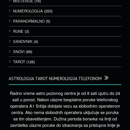
MISTERIJE
(16)
NUMEROLOGIJA
(253)
PARANORMALNO
(5)
RUNE
(3)
SANOVNIK
(4)
SNOVI
(69)
TAROT
(126)
ASTROLOGIJA TAROT NUMEROLOGIJA TELEFONOM
Radno vreme astro pozivnog centra je od 8 sati ujutru do 24
sati u ponoć. Nakon ulazne besplatne poruke telefonskog
operatera A1 Srbija dobijate vezu sa slobodnim operaterom
centra. Ako nema slobodnih operatera uključuje se poruka
sa tim obaveštenjem. Dužina perioda boravka na liniji od
završetka ulazne poruke do izbacivanja sa pristupne linije je