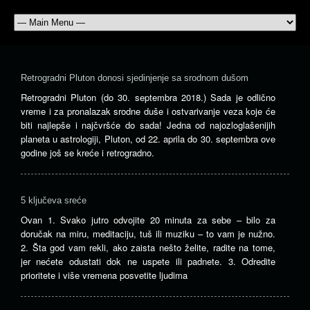
Retrogradni Pluton donosi sjedinjenje sa srodnom dušom
Retrogradni Pluton (do 30. septembra 2018.) Sada je odlično
vreme i za pronalazak srodne duše i ostvarivanje veza koje će
biti najlepše i najčvršće do sada! Jedna od najozloglašenijih
planeta u astrologiji, Pluton, od 22. aprila do 30. septembra ove
godine još se kreće i retrogradno.
5 ključeva sreće
Ovan 1. Svako jutro odvojite 20 minuta za sebe – bilo za
doručak na miru, meditaciju, tuš ili muziku – to vam je nužno.
2. Šta god vam rekli, ako zaista nešto želite, radite na tome,
jer nećete odustati dok ne uspete ili padnete. 3. Odredite
prioritete i više vremena posvetite ljudima