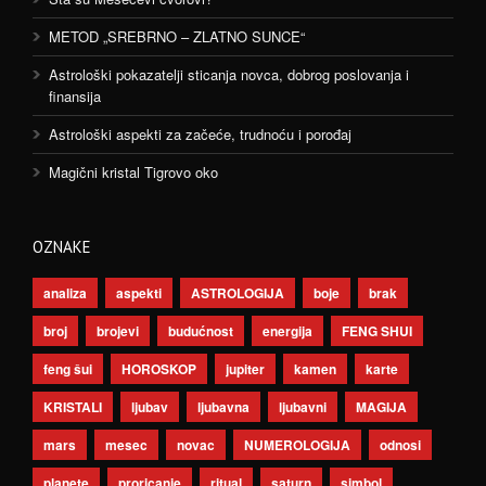
METOD „SREBRNO – ZLATNO SUNCE“
Astrološki pokazatelji sticanja novca, dobrog poslovanja i
finansija
Astrološki aspekti za začeće, trudnoću i porođaj
Magični kristal Tigrovo oko
OZNAKE
analiza
aspekti
ASTROLOGIJA
boje
brak
broj
brojevi
budućnost
energija
FENG SHUI
feng šui
HOROSKOP
jupiter
kamen
karte
KRISTALI
ljubav
ljubavna
ljubavni
MAGIJA
mars
mesec
novac
NUMEROLOGIJA
odnosi
planete
proricanje
ritual
saturn
simbol