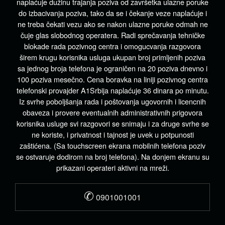
naplaćuje dužinu trajanja poziva od završetka ulazne poruke
do izbacivanja poziva, tako da se i čekanje veze naplaćuje i
ne treba čekati vezu ako se nakon ulazne poruke odmah ne
čuje glas slobodnog operatera. Radi sprečavanja tehničke
blokade rada pozivnog centra i omogucvanja razgovora
širem krugu korisnika usluga ukupan broj primljenih poziva
sa jednog broja telefona je ograničen na 20 poziva dnevno i
100 poziva mesečno. Cena boravka na liniji pozivnog centra
telefonski provajder A1Srbija naplaćuje 36 dinara po minutu.
Iz svrhe poboljšanja rada i poštovanja ugovornih i licencnih
obaveza i provere eventualnih administrativnih prigovora
korisnika usluge svi razgovori se snimaju i za druge svrhe se
ne koriste, i privatnost i tajnost je uvek u potpunosti
zaštićena. (Sa touchscreen ekrana mobilnih telefona poziv
se ostvaruje dodirom na broj telefona). Na donjem ekranu su
prikazani operateri aktivni na mreži.
✆
0901001001