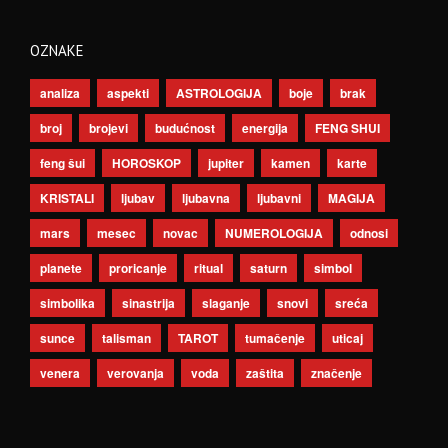
OZNAKE
analiza
aspekti
ASTROLOGIJA
boje
brak
broj
brojevi
budućnost
energija
FENG SHUI
feng šui
HOROSKOP
jupiter
kamen
karte
KRISTALI
ljubav
ljubavna
ljubavni
MAGIJA
mars
mesec
novac
NUMEROLOGIJA
odnosi
planete
proricanje
ritual
saturn
simbol
simbolika
sinastrija
slaganje
snovi
sreća
sunce
talisman
TAROT
tumačenje
uticaj
venera
verovanja
voda
zaštita
značenje