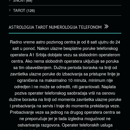
SNOVI
(69)
TAROT
(126)
ASTROLOGIJA TAROT NUMEROLOGIJA TELEFONOM
Radno vreme astro pozivnog centra je od 8 sati ujutru do 24
sati u ponoć. Nakon ulazne besplatne poruke telefonskog
operatera A1 Srbija dobijate vezu sa slobodnim operaterom
centra. Ako nema slobodnih operatera uključuje se poruka
sa tim obaveštenjem. Dužina perioda boravka na liniji od
završetka ulazne poruke do izbacivanja sa pristupne linije je
ograničena na maksimalno 10 minuta, minimum nije
odredjen i ne može se odrediti, niti garantovati. Naplata
poziva operater telefonskog saobraćaja vrši na osnovu
dužine boravka na liniji od momenta završetka ulazne poruke
i prebacivanja na servis i traje do momenta prekidanja veze.
Prebacivanje veze sa jednog na drugog operatera centra se
ne preporučuje jer je tada izgledna mogućnost ne
ostvarivanja razgovora. Operater telefonskih usluga