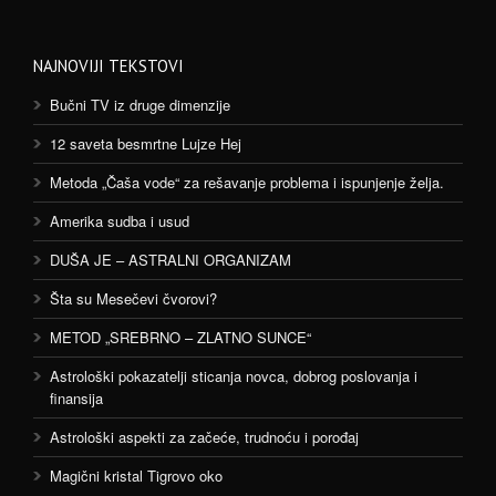
NAJNOVIJI TEKSTOVI
Bučni TV iz druge dimenzije
12 saveta besmrtne Lujze Hej
Metoda „Čaša vode“ za rešavanje problema i ispunjenje želja.
Amerika sudba i usud
DUŠA JE – ASTRALNI ORGANIZAM
Šta su Mesečevi čvorovi?
METOD „SREBRNO – ZLATNO SUNCE“
Astrološki pokazatelji sticanja novca, dobrog poslovanja i
finansija
Astrološki aspekti za začeće, trudnoću i porođaj
Magični kristal Tigrovo oko