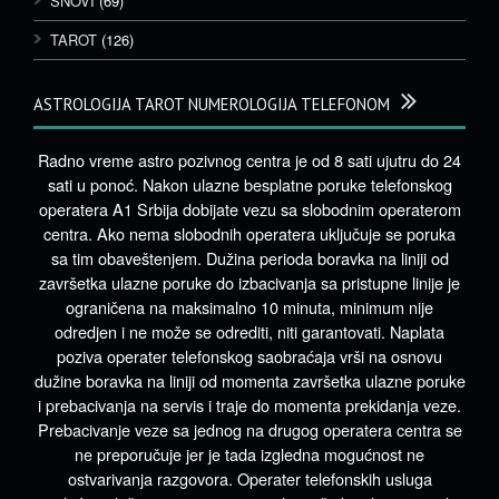
SNOVI
(69)
TAROT
(126)
ASTROLOGIJA TAROT NUMEROLOGIJA TELEFONOM
Radno vreme astro pozivnog centra je od 8 sati ujutru do 24
sati u ponoć. Nakon ulazne besplatne poruke telefonskog
operatera A1 Srbija dobijate vezu sa slobodnim operaterom
centra. Ako nema slobodnih operatera uključuje se poruka
sa tim obaveštenjem. Dužina perioda boravka na liniji od
završetka ulazne poruke do izbacivanja sa pristupne linije je
ograničena na maksimalno 10 minuta, minimum nije
odredjen i ne može se odrediti, niti garantovati. Naplata
poziva operater telefonskog saobraćaja vrši na osnovu
dužine boravka na liniji od momenta završetka ulazne poruke
i prebacivanja na servis i traje do momenta prekidanja veze.
Prebacivanje veze sa jednog na drugog operatera centra se
ne preporučuje jer je tada izgledna mogućnost ne
ostvarivanja razgovora. Operater telefonskih usluga