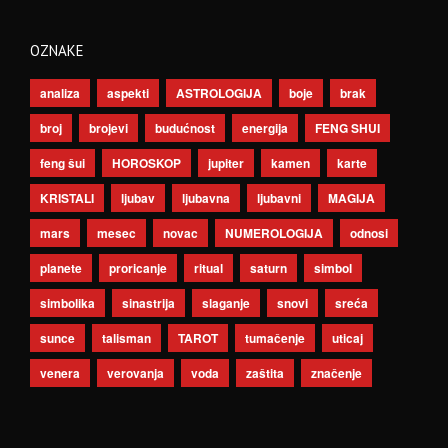
OZNAKE
analiza
aspekti
ASTROLOGIJA
boje
brak
broj
brojevi
budućnost
energija
FENG SHUI
feng šui
HOROSKOP
jupiter
kamen
karte
KRISTALI
ljubav
ljubavna
ljubavni
MAGIJA
mars
mesec
novac
NUMEROLOGIJA
odnosi
planete
proricanje
ritual
saturn
simbol
simbolika
sinastrija
slaganje
snovi
sreća
sunce
talisman
TAROT
tumačenje
uticaj
venera
verovanja
voda
zaštita
značenje