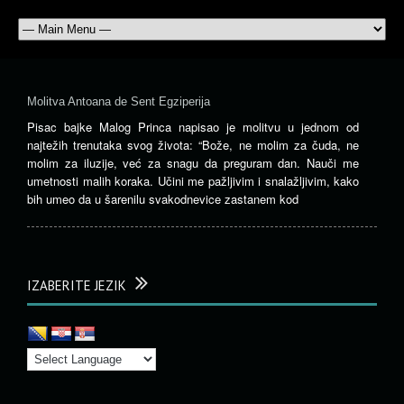
Molitva Antoana de Sent Egziperija
Pisac bajke Malog Princa napisao je molitvu u jednom od
najtežih trenutaka svog života: “Bože, ne molim za čuda, ne
molim za iluzije, već za snagu da preguram dan. Nauči me
umetnosti malih koraka. Učini me pažljivim i snalažljivim, kako
bih umeo da u šarenilu svakodnevice zastanem kod
IZABERITE JEZIK