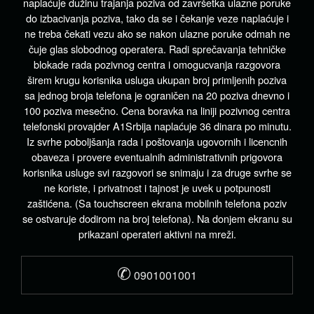
naplaćuje dužinu trajanja poziva od završetka ulazne poruke
do izbacivanja poziva, tako da se i čekanje veze naplaćuje i
ne treba čekati vezu ako se nakon ulazne poruke odmah ne
čuje glas slobodnog operatera. Radi sprečavanja tehničke
blokade rada pozivnog centra i omogucvanja razgovora
širem krugu korisnika usluga ukupan broj primljenih poziva
sa jednog broja telefona je ograničen na 20 poziva dnevno i
100 poziva mesečno. Cena boravka na liniji pozivnog centra
telefonski provajder A1Srbija naplaćuje 36 dinara po minutu.
Iz svrhe poboljšanja rada i poštovanja ugovornih i licencnih
obaveza i provere eventualnih administrativnih prigovora
korisnika usluge svi razgovori se snimaju i za druge svrhe se
ne koriste, i privatnost i tajnost je uvek u potpunosti
zaštićena. (Sa touchscreen ekrana mobilnih telefona poziv
se ostvaruje dodirom na broj telefona). Na donjem ekranu su
prikazani operateri aktivni na mreži.
✆
0901001001