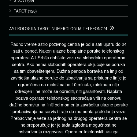
SNOVI
(69)
TAROT
(126)
ASTROLOGIJA TAROT NUMEROLOGIJA TELEFONOM
Radno vreme astro pozivnog centra je od 8 sati ujutru do 24
sati u ponoć. Nakon ulazne besplatne poruke telefonskog
operatera A1 Srbija dobijate vezu sa slobodnim operaterom
centra. Ako nema slobodnih operatera uključuje se poruka
sa tim obaveštenjem. Dužina perioda boravka na liniji od
završetka ulazne poruke do izbacivanja sa pristupne linije je
ograničena na maksimalno 10 minuta, minimum nije
odredjen i ne može se odrediti, niti garantovati. Naplata
poziva operater telefonskog saobraćaja vrši na osnovu
dužine boravka na liniji od momenta završetka ulazne poruke
i prebacivanja na servis i traje do momenta prekidanja veze.
Prebacivanje veze sa jednog na drugog operatera centra se
ne preporučuje jer je tada izgledna mogućnost ne
ostvarivanja razgovora. Operater telefonskih usluga