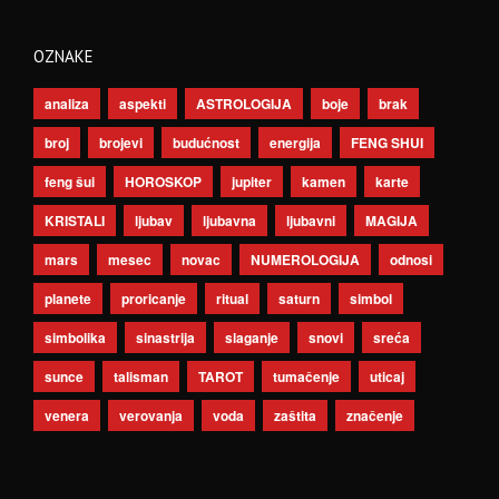
OZNAKE
analiza
aspekti
ASTROLOGIJA
boje
brak
broj
brojevi
budućnost
energija
FENG SHUI
feng šui
HOROSKOP
jupiter
kamen
karte
KRISTALI
ljubav
ljubavna
ljubavni
MAGIJA
mars
mesec
novac
NUMEROLOGIJA
odnosi
planete
proricanje
ritual
saturn
simbol
simbolika
sinastrija
slaganje
snovi
sreća
sunce
talisman
TAROT
tumačenje
uticaj
venera
verovanja
voda
zaštita
značenje