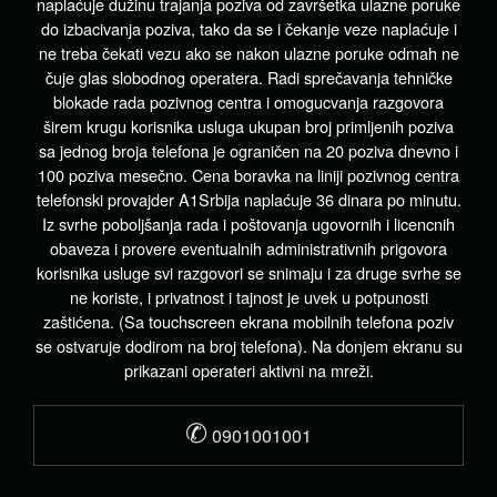
naplaćuje dužinu trajanja poziva od završetka ulazne poruke
do izbacivanja poziva, tako da se i čekanje veze naplaćuje i
ne treba čekati vezu ako se nakon ulazne poruke odmah ne
čuje glas slobodnog operatera. Radi sprečavanja tehničke
blokade rada pozivnog centra i omogucvanja razgovora
širem krugu korisnika usluga ukupan broj primljenih poziva
sa jednog broja telefona je ograničen na 20 poziva dnevno i
100 poziva mesečno. Cena boravka na liniji pozivnog centra
telefonski provajder A1Srbija naplaćuje 36 dinara po minutu.
Iz svrhe poboljšanja rada i poštovanja ugovornih i licencnih
obaveza i provere eventualnih administrativnih prigovora
korisnika usluge svi razgovori se snimaju i za druge svrhe se
ne koriste, i privatnost i tajnost je uvek u potpunosti
zaštićena. (Sa touchscreen ekrana mobilnih telefona poziv
se ostvaruje dodirom na broj telefona). Na donjem ekranu su
prikazani operateri aktivni na mreži.
✆
0901001001