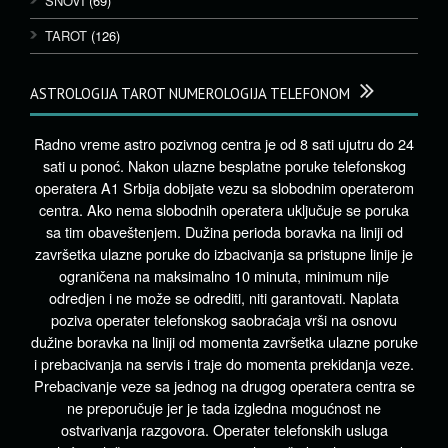
SNOVI
(69)
TAROT
(126)
ASTROLOGIJA TAROT NUMEROLOGIJA TELEFONOM
Radno vreme astro pozivnog centra je od 8 sati ujutru do 24
sati u ponoć. Nakon ulazne besplatne poruke telefonskog
operatera A1 Srbija dobijate vezu sa slobodnim operaterom
centra. Ako nema slobodnih operatera uključuje se poruka
sa tim obaveštenjem. Dužina perioda boravka na liniji od
završetka ulazne poruke do izbacivanja sa pristupne linije je
ograničena na maksimalno 10 minuta, minimum nije
odredjen i ne može se odrediti, niti garantovati. Naplata
poziva operater telefonskog saobraćaja vrši na osnovu
dužine boravka na liniji od momenta završetka ulazne poruke
i prebacivanja na servis i traje do momenta prekidanja veze.
Prebacivanje veze sa jednog na drugog operatera centra se
ne preporučuje jer je tada izgledna mogućnost ne
ostvarivanja razgovora. Operater telefonskih usluga