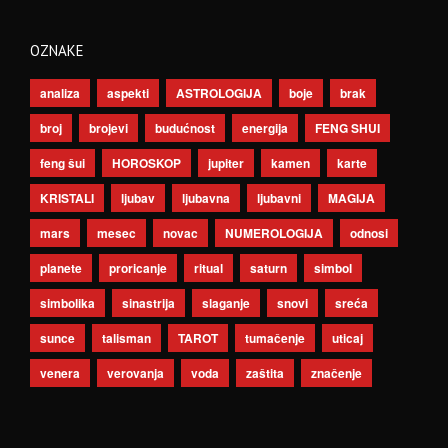
OZNAKE
analiza
aspekti
ASTROLOGIJA
boje
brak
broj
brojevi
budućnost
energija
FENG SHUI
feng šui
HOROSKOP
jupiter
kamen
karte
KRISTALI
ljubav
ljubavna
ljubavni
MAGIJA
mars
mesec
novac
NUMEROLOGIJA
odnosi
planete
proricanje
ritual
saturn
simbol
simbolika
sinastrija
slaganje
snovi
sreća
sunce
talisman
TAROT
tumačenje
uticaj
venera
verovanja
voda
zaštita
značenje