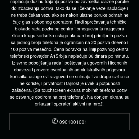
naplaćuje dužinu trajanja poziva od završetka ulazne poruke
do izbacivanja poziva, tako da se i čekanje veze naplaćuje i
ne treba čekati vezu ako se nakon ulazne poruke odmah ne
čuje glas slobodnog operatera. Radi sprečavanja tehničke
blokade rada pozivnog centra i omogucvanja razgovora
širem krugu korisnika usluga ukupan broj primljenih poziva
sa jednog broja telefona je ograničen na 20 poziva dnevno i
100 poziva mesečno. Cena boravka na liniji pozivnog centra
telefonski provajder A1Srbija naplaćuje 36 dinara po minutu.
Iz svrhe poboljšanja rada i poštovanja ugovornih i licencnih
obaveza i provere eventualnih administrativnih prigovora
korisnika usluge svi razgovori se snimaju i za druge svrhe se
ne koriste, i privatnost i tajnost je uvek u potpunosti
zaštićena. (Sa touchscreen ekrana mobilnih telefona poziv
se ostvaruje dodirom na broj telefona). Na donjem ekranu su
prikazani operateri aktivni na mreži.
✆
0901001001