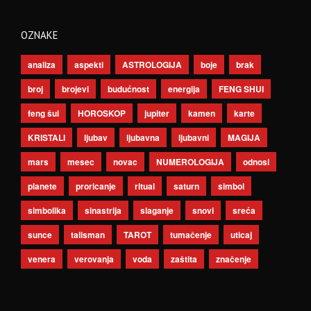
OZNAKE
analiza
aspekti
ASTROLOGIJA
boje
brak
broj
brojevi
budućnost
energija
FENG SHUI
feng šui
HOROSKOP
jupiter
kamen
karte
KRISTALI
ljubav
ljubavna
ljubavni
MAGIJA
mars
mesec
novac
NUMEROLOGIJA
odnosi
planete
proricanje
ritual
saturn
simbol
simbolika
sinastrija
slaganje
snovi
sreća
sunce
talisman
TAROT
tumačenje
uticaj
venera
verovanja
voda
zaštita
značenje