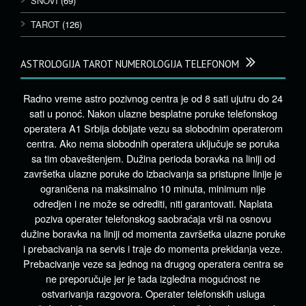
SNOVI
(69)
TAROT
(126)
ASTROLOGIJA TAROT NUMEROLOGIJA TELEFONOM
Radno vreme astro pozivnog centra je od 8 sati ujutru do 24
sati u ponoć. Nakon ulazne besplatne poruke telefonskog
operatera A1 Srbija dobijate vezu sa slobodnim operaterom
centra. Ako nema slobodnih operatera uključuje se poruka
sa tim obaveštenjem. Dužina perioda boravka na liniji od
završetka ulazne poruke do izbacivanja sa pristupne linije je
ograničena na maksimalno 10 minuta, minimum nije
odredjen i ne može se odrediti, niti garantovati. Naplata
poziva operater telefonskog saobraćaja vrši na osnovu
dužine boravka na liniji od momenta završetka ulazne poruke
i prebacivanja na servis i traje do momenta prekidanja veze.
Prebacivanje veze sa jednog na drugog operatera centra se
ne preporučuje jer je tada izgledna mogućnost ne
ostvarivanja razgovora. Operater telefonskih usluga