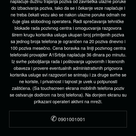
naplaćuje dužinu trajanja poziva od završetka ulazne poruke
do izbacivanja poziva, tako da se i čekanje veze naplaćuje i
ne treba čekati vezu ako se nakon ulazne poruke odmah ne
čuje glas slobodnog operatera. Radi sprečavanja tehničke
blokade rada pozivnog centra i omogucvanja razgovora
širem krugu korisnika usluga ukupan broj primljenih poziva
sa jednog broja telefona je ograničen na 20 poziva dnevno i
100 poziva mesečno. Cena boravka na liniji pozivnog centra
telefonski provajder A1Srbija naplaćuje 36 dinara po minutu.
Iz svrhe poboljšanja rada i poštovanja ugovornih i licencnih
obaveza i provere eventualnih administrativnih prigovora
korisnika usluge svi razgovori se snimaju i za druge svrhe se
ne koriste, i privatnost i tajnost je uvek u potpunosti
zaštićena. (Sa touchscreen ekrana mobilnih telefona poziv
se ostvaruje dodirom na broj telefona). Na donjem ekranu su
prikazani operateri aktivni na mreži.
✆
0901001001