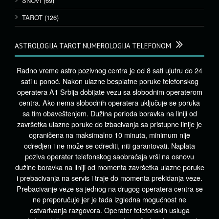
SNOVI
(69)
TAROT
(126)
ASTROLOGIJA TAROT NUMEROLOGIJA TELEFONOM
Radno vreme astro pozivnog centra je od 8 sati ujutru do 24
sati u ponoć. Nakon ulazne besplatne poruke telefonskog
operatera A1 Srbija dobijate vezu sa slobodnim operaterom
centra. Ako nema slobodnih operatera uključuje se poruka
sa tim obaveštenjem. Dužina perioda boravka na liniji od
završetka ulazne poruke do izbacivanja sa pristupne linije je
ograničena na maksimalno 10 minuta, minimum nije
odredjen i ne može se odrediti, niti garantovati. Naplata
poziva operater telefonskog saobraćaja vrši na osnovu
dužine boravka na liniji od momenta završetka ulazne poruke
i prebacivanja na servis i traje do momenta prekidanja veze.
Prebacivanje veze sa jednog na drugog operatera centra se
ne preporučuje jer je tada izgledna mogućnost ne
ostvarivanja razgovora. Operater telefonskih usluga