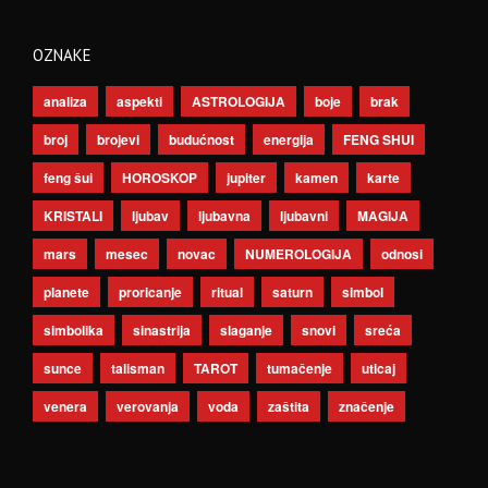
OZNAKE
analiza
aspekti
ASTROLOGIJA
boje
brak
broj
brojevi
budućnost
energija
FENG SHUI
feng šui
HOROSKOP
jupiter
kamen
karte
KRISTALI
ljubav
ljubavna
ljubavni
MAGIJA
mars
mesec
novac
NUMEROLOGIJA
odnosi
planete
proricanje
ritual
saturn
simbol
simbolika
sinastrija
slaganje
snovi
sreća
sunce
talisman
TAROT
tumačenje
uticaj
venera
verovanja
voda
zaštita
značenje