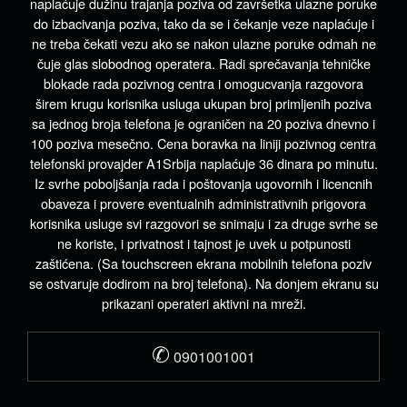
naplaćuje dužinu trajanja poziva od završetka ulazne poruke
do izbacivanja poziva, tako da se i čekanje veze naplaćuje i
ne treba čekati vezu ako se nakon ulazne poruke odmah ne
čuje glas slobodnog operatera. Radi sprečavanja tehničke
blokade rada pozivnog centra i omogucvanja razgovora
širem krugu korisnika usluga ukupan broj primljenih poziva
sa jednog broja telefona je ograničen na 20 poziva dnevno i
100 poziva mesečno. Cena boravka na liniji pozivnog centra
telefonski provajder A1Srbija naplaćuje 36 dinara po minutu.
Iz svrhe poboljšanja rada i poštovanja ugovornih i licencnih
obaveza i provere eventualnih administrativnih prigovora
korisnika usluge svi razgovori se snimaju i za druge svrhe se
ne koriste, i privatnost i tajnost je uvek u potpunosti
zaštićena. (Sa touchscreen ekrana mobilnih telefona poziv
se ostvaruje dodirom na broj telefona). Na donjem ekranu su
prikazani operateri aktivni na mreži.
✆
0901001001